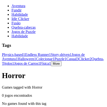
Aventura
Fundir
Habilidade
Idle Clicker
Fusão
Quebra-cabeças
Jogos de Puzzle
Habilidade
Tags
Physics-based
1
Endless Runner
1
Story-driven
1
Jogos de
Aventura
1
Halloween
1
Colecionar
1
Puzzle
1
Casual
3
Clicker
2
Quebra-
Tijolos
1
Jogos de Carros
1
Física
1
More
Horror
Games tagged with Horror
0 jogos encontrados
No games found with this tag