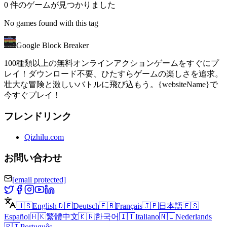
0 件のゲームが見つかりました
No games found with this tag
Google Block Breaker
100種類以上の無料オンラインアクションゲームをすぐにプ
レイ！ダウンロード不要、ひたすらゲームの楽しさを追求。
壮大な冒険と激しいバトルに飛び込もう。{websiteName}で
今すぐプレイ！
フレンドリンク
Qizhilu.com
お問い合わせ
[email protected]
🇺🇸
English
🇩🇪
Deutsch
🇫🇷
Français
🇯🇵
日本語
🇪🇸
Español
🇭🇰
繁體中文
🇰🇷
한국어
🇮🇹
Italiano
🇳🇱
Nederlands
🇵🇹
Português