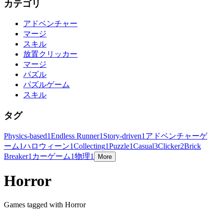
カテゴリ
アドベンチャー
マージ
スキル
放置クリッカー
マージ
パズル
パズルゲーム
スキル
タグ
Physics-based
1
Endless Runner
1
Story-driven
1
アドベンチャーゲ
ーム
1
ハロウィーン
1
Collecting
1
Puzzle
1
Casual
3
Clicker
2
Brick
Breaker
1
カーゲーム
1
物理
1
More
Horror
Games tagged with Horror