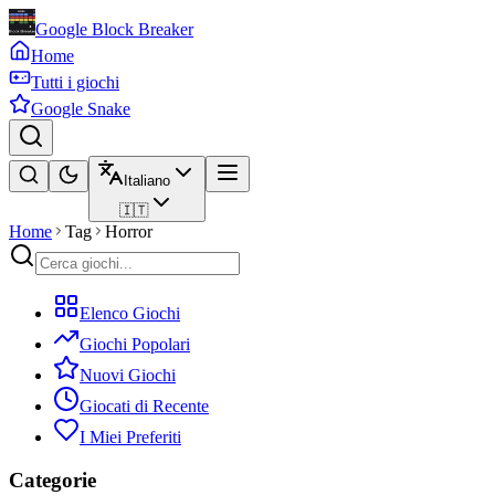
Google Block Breaker
Home
Tutti i giochi
Google Snake
Italiano
🇮🇹
Home
Tag
Horror
Elenco Giochi
Giochi Popolari
Nuovi Giochi
Giocati di Recente
I Miei Preferiti
Categorie