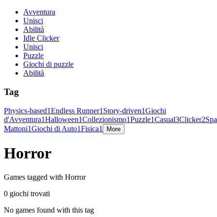
Avventura
Unisci
Abilità
Idle Clicker
Unisci
Puzzle
Giochi di puzzle
Abilità
Tag
Physics-based
1
Endless Runner
1
Story-driven
1
Giochi
d'Avventura
1
Halloween
1
Collezionismo
1
Puzzle
1
Casual
3
Clicker
2
Spa
Mattoni
1
Giochi di Auto
1
Fisica
1
More
Horror
Games tagged with Horror
0 giochi trovati
No games found with this tag