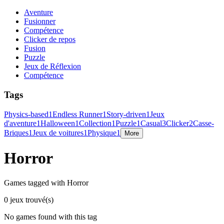
Aventure
Fusionner
Compétence
Clicker de repos
Fusion
Puzzle
Jeux de Réflexion
Compétence
Tags
Physics-based
1
Endless Runner
1
Story-driven
1
Jeux
d'aventure
1
Halloween
1
Collection
1
Puzzle
1
Casual
3
Clicker
2
Casse-
Briques
1
Jeux de voitures
1
Physique
1
More
Horror
Games tagged with Horror
0 jeux trouvé(s)
No games found with this tag