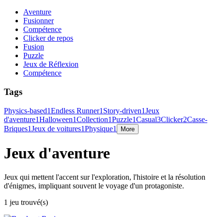
Aventure
Fusionner
Compétence
Clicker de repos
Fusion
Puzzle
Jeux de Réflexion
Compétence
Tags
Physics-based
1
Endless Runner
1
Story-driven
1
Jeux
d'aventure
1
Halloween
1
Collection
1
Puzzle
1
Casual
3
Clicker
2
Casse-
Briques
1
Jeux de voitures
1
Physique
1
More
Jeux d'aventure
Jeux qui mettent l'accent sur l'exploration, l'histoire et la résolution
d'énigmes, impliquant souvent le voyage d'un protagoniste.
1 jeu trouvé(s)