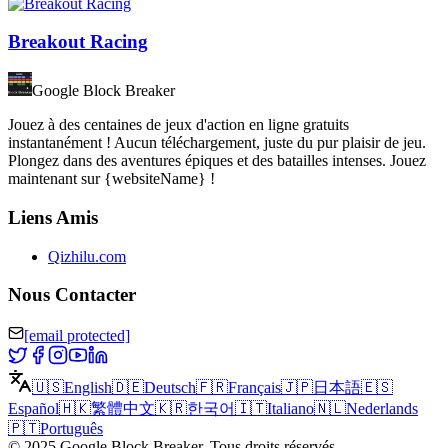
Breakout Racing
Google Block Breaker
Jouez à des centaines de jeux d'action en ligne gratuits
instantanément ! Aucun téléchargement, juste du pur plaisir de jeu.
Plongez dans des aventures épiques et des batailles intenses. Jouez
maintenant sur {websiteName} !
Liens Amis
Qizhilu.com
Nous Contacter
[email protected]
🇺🇸
English
🇩🇪
Deutsch
🇫🇷
Français
🇯🇵
日本語
🇪🇸
Español
🇭🇰
繁體中文
🇰🇷
한국어
🇮🇹
Italiano
🇳🇱
Nederlands
🇵🇹
Português
©
2025
Google Block Breaker
.
Tous droits réservés