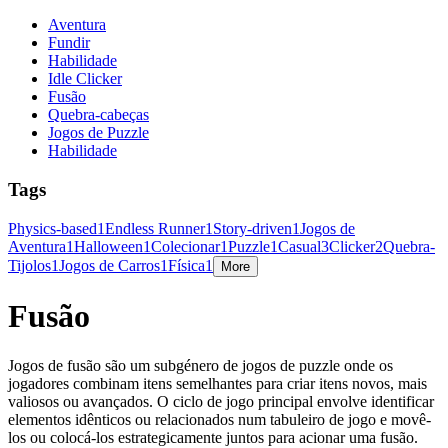
Aventura
Fundir
Habilidade
Idle Clicker
Fusão
Quebra-cabeças
Jogos de Puzzle
Habilidade
Tags
Physics-based
1
Endless Runner
1
Story-driven
1
Jogos de
Aventura
1
Halloween
1
Colecionar
1
Puzzle
1
Casual
3
Clicker
2
Quebra-
Tijolos
1
Jogos de Carros
1
Física
1
More
Fusão
Jogos de fusão são um subgénero de jogos de puzzle onde os
jogadores combinam itens semelhantes para criar itens novos, mais
valiosos ou avançados. O ciclo de jogo principal envolve identificar
elementos idênticos ou relacionados num tabuleiro de jogo e movê-
los ou colocá-los estrategicamente juntos para acionar uma fusão.