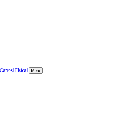
 Carros
1
Física
1
More