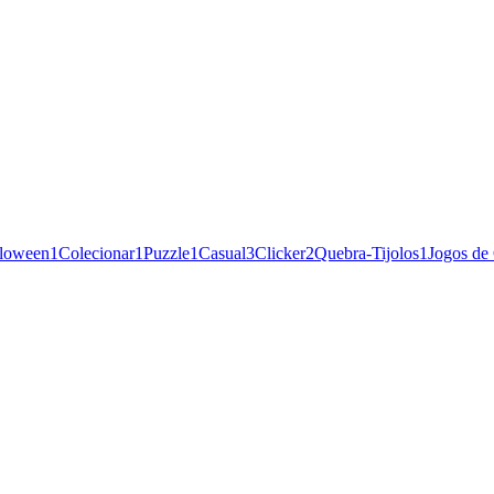
loween
1
Colecionar
1
Puzzle
1
Casual
3
Clicker
2
Quebra-Tijolos
1
Jogos de