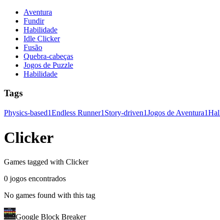
Aventura
Fundir
Habilidade
Idle Clicker
Fusão
Quebra-cabeças
Jogos de Puzzle
Habilidade
Tags
Physics-based
1
Endless Runner
1
Story-driven
1
Jogos de Aventura
1
Hal
Clicker
Games tagged with Clicker
0 jogos encontrados
No games found with this tag
Google Block Breaker