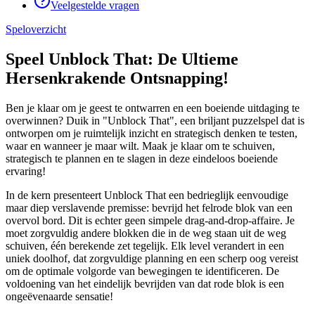
Veelgestelde vragen
Speloverzicht
Speel Unblock That: De Ultieme
Hersenkrakende Ontsnapping!
Ben je klaar om je geest te ontwarren en een boeiende uitdaging te
overwinnen? Duik in "Unblock That", een briljant puzzelspel dat is
ontworpen om je ruimtelijk inzicht en strategisch denken te testen,
waar en wanneer je maar wilt. Maak je klaar om te schuiven,
strategisch te plannen en te slagen in deze eindeloos boeiende
ervaring!
In de kern presenteert Unblock That een bedrieglijk eenvoudige
maar diep verslavende premisse: bevrijd het felrode blok van een
overvol bord. Dit is echter geen simpele drag-and-drop-affaire. Je
moet zorgvuldig andere blokken die in de weg staan ​​uit de weg
schuiven, één berekende zet tegelijk. Elk level verandert in een
uniek doolhof, dat zorgvuldige planning en een scherp oog vereist
om de optimale volgorde van bewegingen te identificeren. De
voldoening van het eindelijk bevrijden van dat rode blok is een
ongeëvenaarde sensatie!