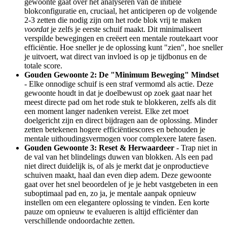
gewoonte gaat over het analyseren van de initiële
blokconfiguratie en, cruciaal, het anticiperen op de volgende
2-3 zetten die nodig zijn om het rode blok vrij te maken
voordat
je zelfs je eerste schuif maakt. Dit minimaliseert
verspilde bewegingen en creëert een mentale routekaart voor
efficiëntie. Hoe sneller je de oplossing kunt "zien", hoe sneller
je uitvoert, wat direct van invloed is op je tijdbonus en de
totale score.
Gouden Gewoonte 2: De "Minimum Beweging" Mindset
- Elke onnodige schuif is een straf vermomd als actie. Deze
gewoonte houdt in dat je doelbewust op zoek gaat naar het
meest directe pad om het rode stuk te blokkeren, zelfs als dit
een moment langer nadenken vereist. Elke zet moet
doelgericht zijn en direct bijdragen aan de oplossing. Minder
zetten betekenen hogere efficiëntiescores en behouden je
mentale uithoudingsvermogen voor complexere latere fasen.
Gouden Gewoonte 3: Reset & Herwaardeer
- Trap niet in
de val van het blindelings duwen van blokken. Als een pad
niet direct duidelijk is, of als je merkt dat je onproductieve
schuiven maakt, haal dan even diep adem. Deze gewoonte
gaat over het snel beoordelen of je je hebt vastgebeten in een
suboptimaal pad en, zo ja, je mentale aanpak opnieuw
instellen om een elegantere oplossing te vinden. Een korte
pauze om opnieuw te evalueren is altijd efficiënter dan
verschillende ondoordachte zetten.