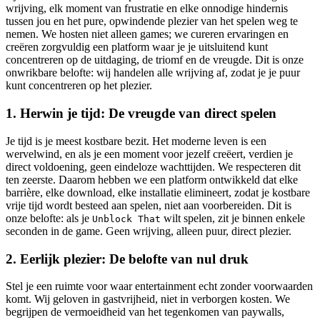
wrijving, elk moment van frustratie en elke onnodige hindernis
tussen jou en het pure, opwindende plezier van het spelen weg te
nemen. We hosten niet alleen games; we cureren ervaringen en
creëren zorgvuldig een platform waar je je uitsluitend kunt
concentreren op de uitdaging, de triomf en de vreugde. Dit is onze
onwrikbare belofte: wij handelen alle wrijving af, zodat je je puur
kunt concentreren op het plezier.
1. Herwin je tijd: De vreugde van direct spelen
Je tijd is je meest kostbare bezit. Het moderne leven is een
wervelwind, en als je een moment voor jezelf creëert, verdien je
direct voldoening, geen eindeloze wachttijden. We respecteren dit
ten zeerste. Daarom hebben we een platform ontwikkeld dat elke
barrière, elke download, elke installatie elimineert, zodat je kostbare
vrije tijd wordt besteed aan spelen, niet aan voorbereiden. Dit is
onze belofte: als je
wilt spelen, zit je binnen enkele
Unblock That
seconden in de game. Geen wrijving, alleen puur, direct plezier.
2. Eerlijk plezier: De belofte van nul druk
Stel je een ruimte voor waar entertainment echt zonder voorwaarden
komt. Wij geloven in gastvrijheid, niet in verborgen kosten. We
begrijpen de vermoeidheid van het tegenkomen van paywalls,