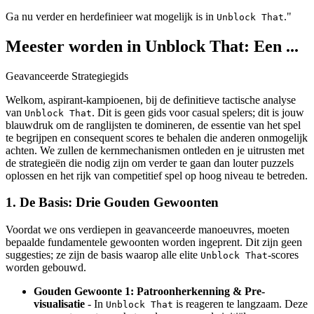
Ga nu verder en herdefinieer wat mogelijk is in
."
Unblock That
Meester worden in Unblock That: Een ...
Geavanceerde Strategiegids
Welkom, aspirant-kampioenen, bij de definitieve tactische analyse
van
. Dit is geen gids voor casual spelers; dit is jouw
Unblock That
blauwdruk om de ranglijsten te domineren, de essentie van het spel
te begrijpen en consequent scores te behalen die anderen onmogelijk
achten. We zullen de kernmechanismen ontleden en je uitrusten met
de strategieën die nodig zijn om verder te gaan dan louter puzzels
oplossen en het rijk van competitief spel op hoog niveau te betreden.
1. De Basis: Drie Gouden Gewoonten
Voordat we ons verdiepen in geavanceerde manoeuvres, moeten
bepaalde fundamentele gewoonten worden ingeprent. Dit zijn geen
suggesties; ze zijn de basis waarop alle elite
-scores
Unblock That
worden gebouwd.
Gouden Gewoonte 1: Patroonherkenning & Pre-
visualisatie
- In
is reageren te langzaam. Deze
Unblock That