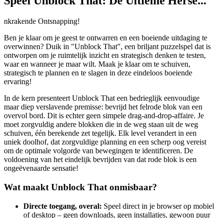
Speel Unblock That: De Ultieme Herse...
nkrakende Ontsnapping!
Ben je klaar om je geest te ontwarren en een boeiende uitdaging te
overwinnen? Duik in "Unblock That", een briljant puzzelspel dat is
ontworpen om je ruimtelijk inzicht en strategisch denken te testen,
waar en wanneer je maar wilt. Maak je klaar om te schuiven,
strategisch te plannen en te slagen in deze eindeloos boeiende
ervaring!
In de kern presenteert Unblock That een bedrieglijk eenvoudige
maar diep verslavende premisse: bevrijd het felrode blok van een
overvol bord. Dit is echter geen simpele drag-and-drop-affaire. Je
moet zorgvuldig andere blokken die in de weg staan ​​uit de weg
schuiven, één berekende zet tegelijk. Elk level verandert in een
uniek doolhof, dat zorgvuldige planning en een scherp oog vereist
om de optimale volgorde van bewegingen te identificeren. De
voldoening van het eindelijk bevrijden van dat rode blok is een
ongeëvenaarde sensatie!
Wat maakt Unblock That onmisbaar?
Directe toegang, overal:
Speel direct in je browser op mobiel
of desktop – geen downloads, geen installaties, gewoon puur