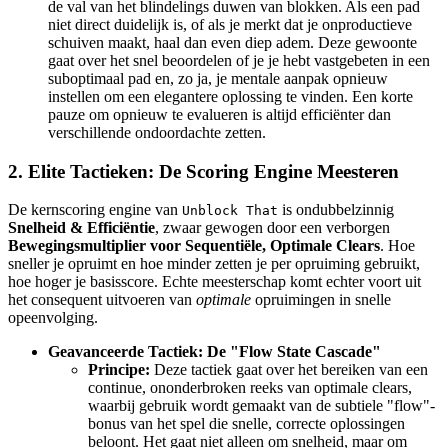
de val van het blindelings duwen van blokken. Als een pad
niet direct duidelijk is, of als je merkt dat je onproductieve
schuiven maakt, haal dan even diep adem. Deze gewoonte
gaat over het snel beoordelen of je je hebt vastgebeten in een
suboptimaal pad en, zo ja, je mentale aanpak opnieuw
instellen om een elegantere oplossing te vinden. Een korte
pauze om opnieuw te evalueren is altijd efficiënter dan
verschillende ondoordachte zetten.
2. Elite Tactieken: De Scoring Engine Meesteren
De kernscoring engine van
is ondubbelzinnig
Unblock That
Snelheid & Efficiëntie
, zwaar gewogen door een verborgen
Bewegingsmultiplier voor Sequentiële, Optimale Clears
. Hoe
sneller je opruimt en hoe minder zetten je per opruiming gebruikt,
hoe hoger je basisscore. Echte meesterschap komt echter voort uit
het consequent uitvoeren van
optimale
opruimingen in snelle
opeenvolging.
Geavanceerde Tactiek: De "Flow State Cascade"
Principe:
Deze tactiek gaat over het bereiken van een
continue, ononderbroken reeks van optimale clears,
waarbij gebruik wordt gemaakt van de subtiele "flow"-
bonus van het spel die snelle, correcte oplossingen
beloont. Het gaat niet alleen om snelheid, maar om