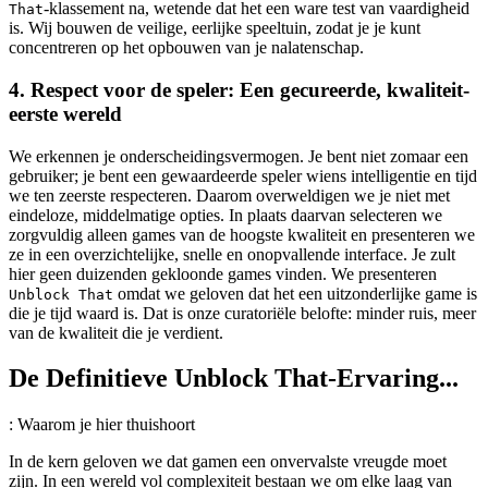
-klassement na, wetende dat het een ware test van vaardigheid
That
is. Wij bouwen de veilige, eerlijke speeltuin, zodat je je kunt
concentreren op het opbouwen van je nalatenschap.
4. Respect voor de speler: Een gecureerde, kwaliteit-
eerste wereld
We erkennen je onderscheidingsvermogen. Je bent niet zomaar een
gebruiker; je bent een gewaardeerde speler wiens intelligentie en tijd
we ten zeerste respecteren. Daarom overweldigen we je niet met
eindeloze, middelmatige opties. In plaats daarvan selecteren we
zorgvuldig alleen games van de hoogste kwaliteit en presenteren we
ze in een overzichtelijke, snelle en onopvallende interface. Je zult
hier geen duizenden gekloonde games vinden. We presenteren
omdat we geloven dat het een uitzonderlijke game is
Unblock That
die je tijd waard is. Dat is onze curatoriële belofte: minder ruis, meer
van de kwaliteit die je verdient.
De Definitieve Unblock That-Ervaring...
: Waarom je hier thuishoort
In de kern geloven we dat gamen een onvervalste vreugde moet
zijn. In een wereld vol complexiteit bestaan we om elke laag van