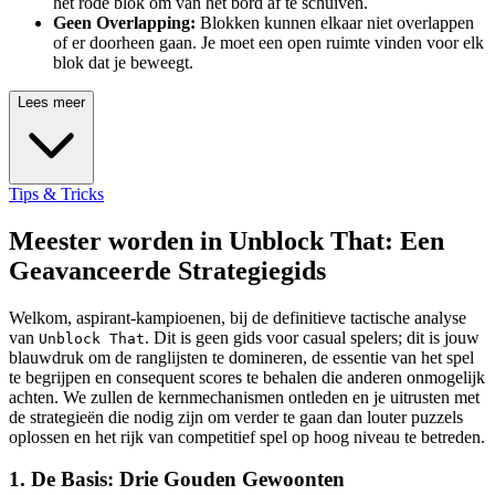
het rode blok om van het bord af te schuiven.
Geen Overlapping:
Blokken kunnen elkaar niet overlappen
of er doorheen gaan. Je moet een open ruimte vinden voor elk
blok dat je beweegt.
Lees meer
Tips & Tricks
Meester worden in Unblock That: Een
Geavanceerde Strategiegids
Welkom, aspirant-kampioenen, bij de definitieve tactische analyse
van
. Dit is geen gids voor casual spelers; dit is jouw
Unblock That
blauwdruk om de ranglijsten te domineren, de essentie van het spel
te begrijpen en consequent scores te behalen die anderen onmogelijk
achten. We zullen de kernmechanismen ontleden en je uitrusten met
de strategieën die nodig zijn om verder te gaan dan louter puzzels
oplossen en het rijk van competitief spel op hoog niveau te betreden.
1. De Basis: Drie Gouden Gewoonten