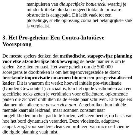
manipuleren van
die specifieke bottleneck
, waarbij je
minder kritieke blokken negeert totdat de primaire
obstructie is aangepakt. Dit leidt vaak tot een
plotselinge, snelle oplossing zodra het belangrijkste stuk
is verplaatst.
3. Het Pro-geheim: Een Contra-Intuïtieve
Voorsprong
De meeste spelers denken dat
methodische, stapsgewijze planning
voor elke afzonderlijke blokbeweging
de beste manier is om te
spelen. Ze zitten ernaast. Het ware geheim om de 500.000
scoregrens te doorbreken is om het tegenovergestelde te doen:
berekende improvisatie omarmen binnen een pre-gevisualiseerd
kader
. Dit is waarom dit werkt: hoewel initiële pre-visualisatie
(Gouden Gewoonte 1) cruciaal is, kan het rigide vasthouden aan een
specifieke reeks zetten je verblinden voor efficiëntere, opkomende
paden die zichzelf onthullen na de eerste paar schuiven. Elite spelers
plannen niet alleen; ze
passen zich aan
. Ze gebruiken hun initiële
mentale kaart als leidraad, maar scannen constant naar
mogelijkheden om het pad in te korten, zelfs een beetje, op basis van
hoe het bord dynamisch verandert. Deze vloeiende, adaptieve
aanpak zorgt voor snellere clears en profiteert van micro-efficiëntie
die rigide planning vaak mist.