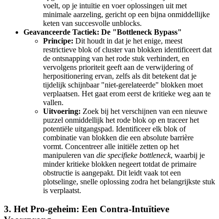
voelt, op je intuïtie en voer oplossingen uit met
minimale aarzeling, gericht op een bijna onmiddellijke
keten van succesvolle unblocks.
Geavanceerde Tactiek: De "Bottleneck Bypass"
Principe:
Dit houdt in dat je het enige, meest
restrictieve blok of cluster van blokken identificeert dat
de ontsnapping van het rode stuk verhindert, en
vervolgens prioriteit geeft aan de verwijdering of
herpositionering ervan, zelfs als dit betekent dat je
tijdelijk schijnbaar "niet-gerelateerde" blokken moet
verplaatsen. Het gaat erom eerst de kritieke weg aan te
vallen.
Uitvoering:
Zoek bij het verschijnen van een nieuwe
puzzel onmiddellijk het rode blok op en traceer het
potentiële uitgangspad. Identificeer elk blok of
combinatie van blokken die een absolute barrière
vormt. Concentreer alle initiële zetten op het
manipuleren van
die specifieke bottleneck
, waarbij je
minder kritieke blokken negeert totdat de primaire
obstructie is aangepakt. Dit leidt vaak tot een
plotselinge, snelle oplossing zodra het belangrijkste stuk
is verplaatst.
3. Het Pro-geheim: Een Contra-Intuïtieve