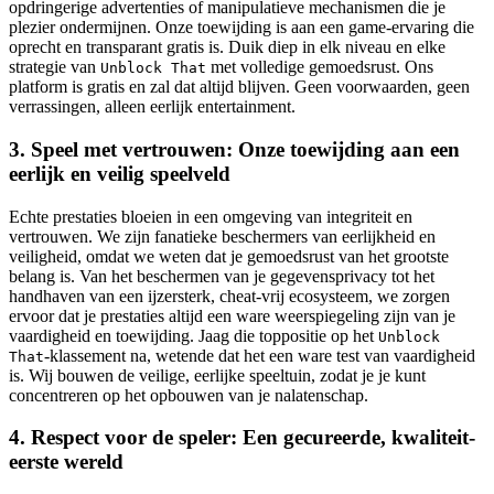
opdringerige advertenties of manipulatieve mechanismen die je
plezier ondermijnen. Onze toewijding is aan een game-ervaring die
oprecht en transparant gratis is. Duik diep in elk niveau en elke
strategie van
met volledige gemoedsrust. Ons
Unblock That
platform is gratis en zal dat altijd blijven. Geen voorwaarden, geen
verrassingen, alleen eerlijk entertainment.
3. Speel met vertrouwen: Onze toewijding aan een
eerlijk en veilig speelveld
Echte prestaties bloeien in een omgeving van integriteit en
vertrouwen. We zijn fanatieke beschermers van eerlijkheid en
veiligheid, omdat we weten dat je gemoedsrust van het grootste
belang is. Van het beschermen van je gegevensprivacy tot het
handhaven van een ijzersterk, cheat-vrij ecosysteem, we zorgen
ervoor dat je prestaties altijd een ware weerspiegeling zijn van je
vaardigheid en toewijding. Jaag die toppositie op het
Unblock
-klassement na, wetende dat het een ware test van vaardigheid
That
is. Wij bouwen de veilige, eerlijke speeltuin, zodat je je kunt
concentreren op het opbouwen van je nalatenschap.
4. Respect voor de speler: Een gecureerde, kwaliteit-
eerste wereld