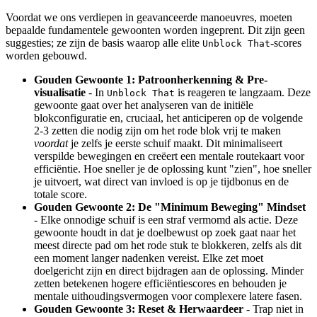
Voordat we ons verdiepen in geavanceerde manoeuvres, moeten
bepaalde fundamentele gewoonten worden ingeprent. Dit zijn geen
suggesties; ze zijn de basis waarop alle elite
-scores
Unblock That
worden gebouwd.
Gouden Gewoonte 1: Patroonherkenning & Pre-
visualisatie
- In
is reageren te langzaam. Deze
Unblock That
gewoonte gaat over het analyseren van de initiële
blokconfiguratie en, cruciaal, het anticiperen op de volgende
2-3 zetten die nodig zijn om het rode blok vrij te maken
voordat
je zelfs je eerste schuif maakt. Dit minimaliseert
verspilde bewegingen en creëert een mentale routekaart voor
efficiëntie. Hoe sneller je de oplossing kunt "zien", hoe sneller
je uitvoert, wat direct van invloed is op je tijdbonus en de
totale score.
Gouden Gewoonte 2: De "Minimum Beweging" Mindset
- Elke onnodige schuif is een straf vermomd als actie. Deze
gewoonte houdt in dat je doelbewust op zoek gaat naar het
meest directe pad om het rode stuk te blokkeren, zelfs als dit
een moment langer nadenken vereist. Elke zet moet
doelgericht zijn en direct bijdragen aan de oplossing. Minder
zetten betekenen hogere efficiëntiescores en behouden je
mentale uithoudingsvermogen voor complexere latere fasen.
Gouden Gewoonte 3: Reset & Herwaardeer
- Trap niet in