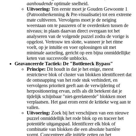
aanhoudende
optimale snelheid.
Uitvoering:
Ten eerste moet je Gouden Gewoonte 1
(Patroonherkenning & Pre-visualisatie) tot een extreme
mate cultiveren. Vervolgens moet je de neiging
weerstaan om te pauzeren of te overdenken tussen de
niveaus; in plaats daarvan direct overgaan tot het
analyseren van de volgende puzzel zodra de vorige is
opgelost. Vertrouw ten slotte, wanneer je het ritme
voelt, op je intuïtie en voer oplossingen uit met
minimale aarzeling, gericht op een bijna onmiddellijke
keten van succesvolle unblocks.
Geavanceerde Tactiek: De "Bottleneck Bypass"
Principe:
Dit houdt in dat je het enige, meest
restrictieve blok of cluster van blokken identificeert dat
de ontsnapping van het rode stuk verhindert, en
vervolgens prioriteit geeft aan de verwijdering of
herpositionering ervan, zelfs als dit betekent dat je
tijdelijk schijnbaar "niet-gerelateerde" blokken moet
verplaatsen. Het gaat erom eerst de kritieke weg aan te
vallen.
Uitvoering:
Zoek bij het verschijnen van een nieuwe
puzzel onmiddellijk het rode blok op en traceer het
potentiële uitgangspad. Identificeer elk blok of
combinatie van blokken die een absolute barrière
vormt. Concentreer alle initiële zetten op het