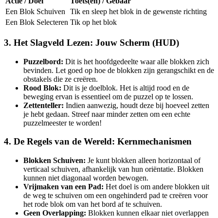
Actie / Doel
Toets(en) / Gebaar
Een Blok Schuiven
Tik en sleep het blok in de gewenste richting
Een Blok Selecteren
Tik op het blok
3. Het Slagveld Lezen: Jouw Scherm (HUD)
Puzzelbord:
Dit is het hoofdgedeelte waar alle blokken zich
bevinden. Let goed op hoe de blokken zijn gerangschikt en de
obstakels die ze creëren.
Rood Blok:
Dit is je doelblok. Het is altijd rood en de
beweging ervan is essentieel om de puzzel op te lossen.
Zettenteller:
Indien aanwezig, houdt deze bij hoeveel zetten
je hebt gedaan. Streef naar minder zetten om een echte
puzzelmeester te worden!
4. De Regels van de Wereld: Kernmechanismen
Blokken Schuiven:
Je kunt blokken alleen horizontaal of
verticaal schuiven, afhankelijk van hun oriëntatie. Blokken
kunnen niet diagonaal worden bewogen.
Vrijmaken van een Pad:
Het doel is om andere blokken uit
de weg te schuiven om een ongehinderd pad te creëren voor
het rode blok om van het bord af te schuiven.
Geen Overlapping:
Blokken kunnen elkaar niet overlappen