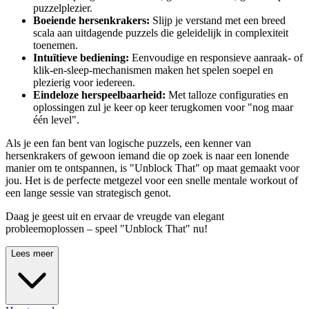
puzzelplezier.
Boeiende hersenkrakers:
Slijp je verstand met een breed
scala aan uitdagende puzzels die geleidelijk in complexiteit
toenemen.
Intuïtieve bediening:
Eenvoudige en responsieve aanraak- of
klik-en-sleep-mechanismen maken het spelen soepel en
plezierig voor iedereen.
Eindeloze herspeelbaarheid:
Met talloze configuraties en
oplossingen zul je keer op keer terugkomen voor "nog maar
één level".
Als je een fan bent van logische puzzels, een kenner van
hersenkrakers of gewoon iemand die op zoek is naar een lonende
manier om te ontspannen, is "Unblock That" op maat gemaakt voor
jou. Het is de perfecte metgezel voor een snelle mentale workout of
een lange sessie van strategisch genot.
Daag je geest uit en ervaar de vreugde van elegant
probleemoplossen – speel "Unblock That" nu!
Lees meer