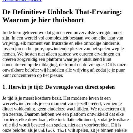
De Definitieve Unblock That-Ervaring:
Waarom je hier thuishoort
In de kern geloven we dat gamen een onvervalste vreugde moet
zijn. In een wereld vol complexiteit bestaan we om elke laag van
wrijving, elk moment van frustratie en elke onnodige hindernis
tussen jou en het pure, opwindende plezier van het spelen weg te
nemen. We hosten niet alleen games; we cureren ervaringen en
creëren zorgvuldig een platform waar je je uitsluitend kunt
concentreren op de uitdaging, de triomf en de vreugde. Dit is onze
onwrikbare belofte: wij handelen alle wrijving af, zodat je je puur
kunt concentreren op het plezier.
1. Herwin je tijd: De vreugde van direct spelen
Je tijd is je meest kostbare bezit. Het moderne leven is een
wervelwind, en als je een moment voor jezelf creëert, verdien je
direct voldoening, geen eindeloze wachttijden. We respecteren dit
ten zeerste. Daarom hebben we een platform ontwikkeld dat elke
barrière, elke download, elke installatie elimineert, zodat je kostbare
vrije tijd wordt besteed aan spelen, niet aan voorbereiden. Dit is
onze belofte: als je
wilt spelen, zit je binnen enkele
Unblock That