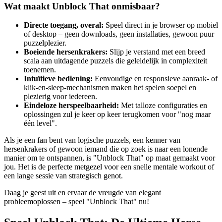
Wat maakt Unblock That onmisbaar?
Directe toegang, overal:
Speel direct in je browser op mobiel
of desktop – geen downloads, geen installaties, gewoon puur
puzzelplezier.
Boeiende hersenkrakers:
Slijp je verstand met een breed
scala aan uitdagende puzzels die geleidelijk in complexiteit
toenemen.
Intuïtieve bediening:
Eenvoudige en responsieve aanraak- of
klik-en-sleep-mechanismen maken het spelen soepel en
plezierig voor iedereen.
Eindeloze herspeelbaarheid:
Met talloze configuraties en
oplossingen zul je keer op keer terugkomen voor "nog maar
één level".
Als je een fan bent van logische puzzels, een kenner van
hersenkrakers of gewoon iemand die op zoek is naar een lonende
manier om te ontspannen, is "Unblock That" op maat gemaakt voor
jou. Het is de perfecte metgezel voor een snelle mentale workout of
een lange sessie van strategisch genot.
Daag je geest uit en ervaar de vreugde van elegant
probleemoplossen – speel "Unblock That" nu!