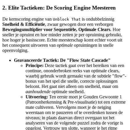
2. Elite Tactieken: De Scoring Engine Meesteren
De kernscoring engine van
is ondubbelzinnig
Unblock That
Snelheid & Efficiëntie
, zwaar gewogen door een verborgen
Bewegingsmultiplier voor Sequentiële, Optimale Clears
. Hoe
sneller je opruimt en hoe minder zetten je per opruiming gebruikt,
hoe hoger je basisscore. Echte meesterschap komt echter voort uit
het consequent uitvoeren van
optimale
opruimingen in snelle
opeenvolging.
Geavanceerde Tactiek: De "Flow State Cascade"
Principe:
Deze tactiek gaat over het bereiken van een
continue, ononderbroken reeks van optimale clears,
waarbij gebruik wordt gemaakt van de subtiele "flow"-
bonus van het spel die snelle, correcte oplossingen
beloont. Het gaat niet alleen om snelheid, maar om
aanhoudende
optimale snelheid.
Uitvoering:
Ten eerste moet je Gouden Gewoonte 1
(Patroonherkenning & Pre-visualisatie) tot een extreme
mate cultiveren. Vervolgens moet je de neiging
weerstaan om te pauzeren of te overdenken tussen de
niveaus; in plaats daarvan direct overgaan tot het
analyseren van de volgende puzzel zodra de vorige is
opgelost. Vertrouw ten slotte, wanneer je het ritme