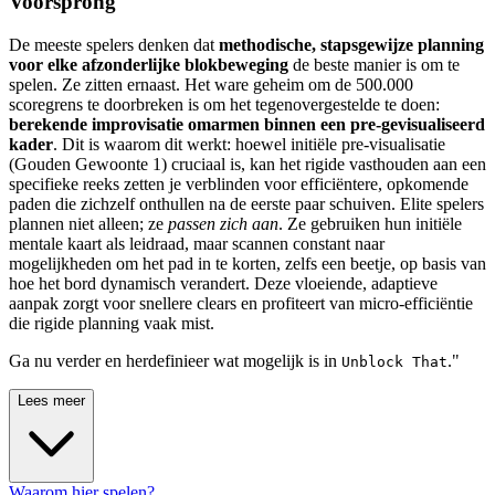
Voorsprong
De meeste spelers denken dat
methodische, stapsgewijze planning
voor elke afzonderlijke blokbeweging
de beste manier is om te
spelen. Ze zitten ernaast. Het ware geheim om de 500.000
scoregrens te doorbreken is om het tegenovergestelde te doen:
berekende improvisatie omarmen binnen een pre-gevisualiseerd
kader
. Dit is waarom dit werkt: hoewel initiële pre-visualisatie
(Gouden Gewoonte 1) cruciaal is, kan het rigide vasthouden aan een
specifieke reeks zetten je verblinden voor efficiëntere, opkomende
paden die zichzelf onthullen na de eerste paar schuiven. Elite spelers
plannen niet alleen; ze
passen zich aan
. Ze gebruiken hun initiële
mentale kaart als leidraad, maar scannen constant naar
mogelijkheden om het pad in te korten, zelfs een beetje, op basis van
hoe het bord dynamisch verandert. Deze vloeiende, adaptieve
aanpak zorgt voor snellere clears en profiteert van micro-efficiëntie
die rigide planning vaak mist.
Ga nu verder en herdefinieer wat mogelijk is in
."
Unblock That
Lees meer
Waarom hier spelen?