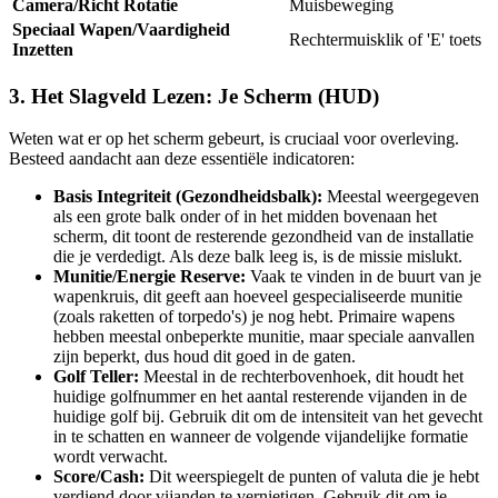
Camera/Richt Rotatie
Muisbeweging
Speciaal Wapen/Vaardigheid
Rechtermuisklik of 'E' toets
Inzetten
3. Het Slagveld Lezen: Je Scherm (HUD)
Weten wat er op het scherm gebeurt, is cruciaal voor overleving.
Besteed aandacht aan deze essentiële indicatoren:
Basis Integriteit (Gezondheidsbalk):
Meestal weergegeven
als een grote balk onder of in het midden bovenaan het
scherm, dit toont de resterende gezondheid van de installatie
die je verdedigt. Als deze balk leeg is, is de missie mislukt.
Munitie/Energie Reserve:
Vaak te vinden in de buurt van je
wapenkruis, dit geeft aan hoeveel gespecialiseerde munitie
(zoals raketten of torpedo's) je nog hebt. Primaire wapens
hebben meestal onbeperkte munitie, maar speciale aanvallen
zijn beperkt, dus houd dit goed in de gaten.
Golf Teller:
Meestal in de rechterbovenhoek, dit houdt het
huidige golfnummer en het aantal resterende vijanden in de
huidige golf bij. Gebruik dit om de intensiteit van het gevecht
in te schatten en wanneer de volgende vijandelijke formatie
wordt verwacht.
Score/Cash:
Dit weerspiegelt de punten of valuta die je hebt
verdiend door vijanden te vernietigen. Gebruik dit om je