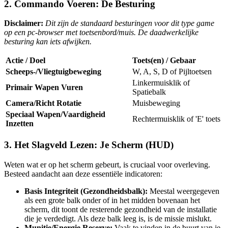
2. Commando Voeren: De Besturing
Disclaimer:
Dit zijn de standaard besturingen voor dit type game
op een pc-browser met toetsenbord/muis. De daadwerkelijke
besturing kan iets afwijken.
Actie / Doel
Toets(en) / Gebaar
Scheeps-/Vliegtuigbeweging
W, A, S, D of Pijltoetsen
Linkermuisklik of
Primair Wapen Vuren
Spatiebalk
Camera/Richt Rotatie
Muisbeweging
Speciaal Wapen/Vaardigheid
Rechtermuisklik of 'E' toets
Inzetten
3. Het Slagveld Lezen: Je Scherm (HUD)
Weten wat er op het scherm gebeurt, is cruciaal voor overleving.
Besteed aandacht aan deze essentiële indicatoren:
Basis Integriteit (Gezondheidsbalk):
Meestal weergegeven
als een grote balk onder of in het midden bovenaan het
scherm, dit toont de resterende gezondheid van de installatie
die je verdedigt. Als deze balk leeg is, is de missie mislukt.
Munitie/Energie Reserve:
Vaak te vinden in de buurt van je