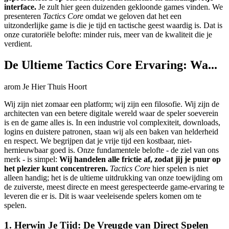
interface.
Je zult hier geen duizenden gekloonde games vinden. We
presenteren
Tactics Core
omdat we geloven dat het een
uitzonderlijke game is die je tijd en tactische geest waardig is. Dat is
onze curatoriële belofte: minder ruis, meer van de kwaliteit die je
verdient.
De Ultieme Tactics Core Ervaring: Wa...
arom Je Hier Thuis Hoort
Wij zijn niet zomaar een platform; wij zijn een filosofie. Wij zijn de
architecten van een betere digitale wereld waar de speler soeverein
is en de game alles is. In een industrie vol complexiteit, downloads,
logins en duistere patronen, staan wij als een baken van helderheid
en respect. We begrijpen dat je vrije tijd een kostbaar, niet-
hernieuwbaar goed is. Onze fundamentele belofte - de ziel van ons
merk - is simpel:
Wij handelen alle frictie af, zodat jij je puur op
het plezier kunt concentreren.
Tactics Core
hier spelen is niet
alleen handig; het is de ultieme uitdrukking van onze toewijding om
de zuiverste, meest directe en meest gerespecteerde game-ervaring te
leveren die er is. Dit is waar veeleisende spelers komen om te
spelen.
1. Herwin Je Tijd: De Vreugde van Direct Spelen