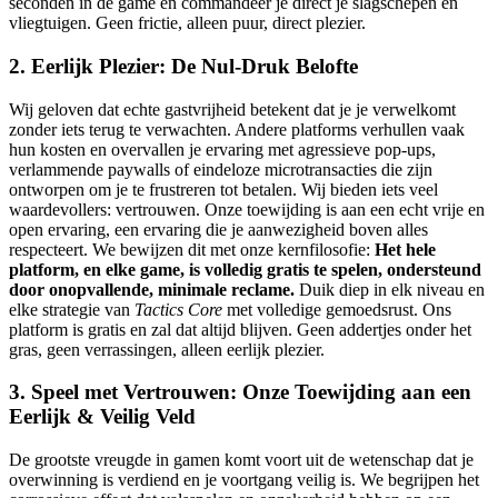
seconden in de game en commandeer je direct je slagschepen en
vliegtuigen. Geen frictie, alleen puur, direct plezier.
2. Eerlijk Plezier: De Nul-Druk Belofte
Wij geloven dat echte gastvrijheid betekent dat je je verwelkomt
zonder iets terug te verwachten. Andere platforms verhullen vaak
hun kosten en overvallen je ervaring met agressieve pop-ups,
verlammende paywalls of eindeloze microtransacties die zijn
ontworpen om je te frustreren tot betalen. Wij bieden iets veel
waardevollers: vertrouwen. Onze toewijding is aan een echt vrije en
open ervaring, een ervaring die je aanwezigheid boven alles
respecteert. We bewijzen dit met onze kernfilosofie:
Het hele
platform, en elke game, is volledig gratis te spelen, ondersteund
door onopvallende, minimale reclame.
Duik diep in elk niveau en
elke strategie van
Tactics Core
met volledige gemoedsrust. Ons
platform is gratis en zal dat altijd blijven. Geen addertjes onder het
gras, geen verrassingen, alleen eerlijk plezier.
3. Speel met Vertrouwen: Onze Toewijding aan een
Eerlijk & Veilig Veld
De grootste vreugde in gamen komt voort uit de wetenschap dat je
overwinning is verdiend en je voortgang veilig is. We begrijpen het