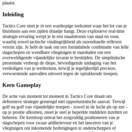
plaatst.
Inleiding
Tactics Core stort je in een wanhopige toekomst waar het lot van je
thuisbasis aan een zijden draadje hangt. Deze explosieve real-time
strategie-ervaring werpt je in een maalstroom van staal en vuur,
waarbij zowel tactische vindingrijkheid als razendsnelle reflexen
vereist zijn. Je hebt de taak om een formidabele combinatie van felle
slagschepen en wendbare vliegtuigen te marshalen om een
overweldigende vijandelijke invasie te bestrijden. De simplistische
presentatie verbergt de diepe, bevredigende uitdaging van het
verdedigen van je territorium, terwijl je tegelijkertijd precieze,
verwoestende aanvallen uitvoert tegen de oprukkende troepen.
Kern Gameplay
De actie van moment tot moment in Tactics Core draait om
defensieve strategie gemengd met opportunistische aanval. Terwijl
golf na golf van vijandelijke troepen - zowel in de lucht als op zee -
op je positie afkomen, moet je snel je beperkte middelen inzetten en
beheren. De kernloop omvat het zorgvuldig positioneren van je
slagschepen voor zwaar artillerievuur en het lanceren van je
vliegtuigen om inkomende bedreigingen te onderscheppen of