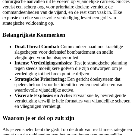
chirurgische aanvallen uit te voeren op vijandelijke carriers. Succes
vereist een scherp oog voor prioritaire doelen; vernietig de
commandeenheden van de vijand, en de rest stort vaak in. Elke
explosie en elke succesvolle verdediging levert een golf van
strategische voldoening op.
Belangrijkste Kenmerken
Dual-Threat Combat:
Commandeer naadloos krachtige
slagschepen voor defensief bombardement en snelle
vliegtuigen voor luchtsuperioriteit.
Intense Verdedigingsmissies:
Test je strategische planning
tegen steeds moeilijkere golven die zijn ontworpen om je
verdediging tot het breekpunt te drijven.
Strategische Prioritering:
Een gericht doelsysteem dat
spelers beloont voor het identificeren en neutraliseren van
waardevolle vijandelijke activa.
Viscerale Explosies en Actie:
Ervaar snelle, bevredigende
vernietiging terwijl je hele formaties van vijandelijke schepen
en vliegtuigen vernietigt.
Waarom je er dol op zult zijn
Als je een speler bent die gedijt op de druk van real-time strategie en
geniet van de voldoening van het overwinnen van onmogelijke