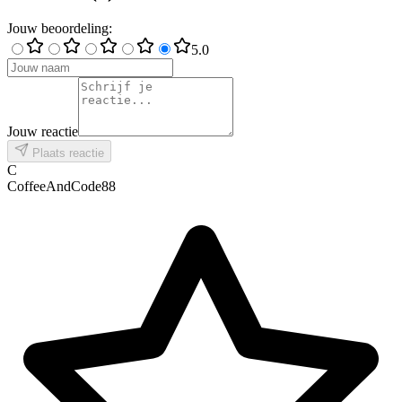
Jouw beoordeling
:
5
.0
Jouw reactie
Plaats reactie
C
CoffeeAndCode88