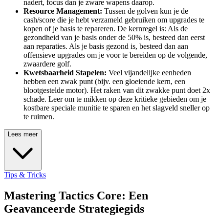
nadert, focus dan je zware wapens daarop.
Resource Management:
Tussen de golven kun je de
cash/score die je hebt verzameld gebruiken om upgrades te
kopen of je basis te repareren. De kernregel is: Als de
gezondheid van je basis onder de 50% is, besteed dan eerst
aan reparaties. Als je basis gezond is, besteed dan aan
offensieve upgrades om je voor te bereiden op de volgende,
zwaardere golf.
Kwetsbaarheid Stapelen:
Veel vijandelijke eenheden
hebben een zwak punt (bijv. een gloeiende kern, een
blootgestelde motor). Het raken van dit zwakke punt doet 2x
schade. Leer om te mikken op deze kritieke gebieden om je
kostbare speciale munitie te sparen en het slagveld sneller op
te ruimen.
Lees meer
Tips & Tricks
Mastering Tactics Core: Een
Geavanceerde Strategiegids