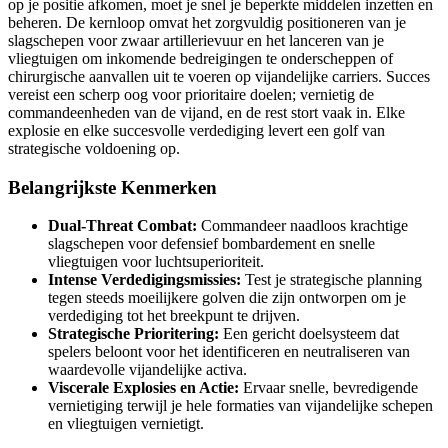
op je positie afkomen, moet je snel je beperkte middelen inzetten en
beheren. De kernloop omvat het zorgvuldig positioneren van je
slagschepen voor zwaar artillerievuur en het lanceren van je
vliegtuigen om inkomende bedreigingen te onderscheppen of
chirurgische aanvallen uit te voeren op vijandelijke carriers. Succes
vereist een scherp oog voor prioritaire doelen; vernietig de
commandeenheden van de vijand, en de rest stort vaak in. Elke
explosie en elke succesvolle verdediging levert een golf van
strategische voldoening op.
Belangrijkste Kenmerken
Dual-Threat Combat:
Commandeer naadloos krachtige
slagschepen voor defensief bombardement en snelle
vliegtuigen voor luchtsuperioriteit.
Intense Verdedigingsmissies:
Test je strategische planning
tegen steeds moeilijkere golven die zijn ontworpen om je
verdediging tot het breekpunt te drijven.
Strategische Prioritering:
Een gericht doelsysteem dat
spelers beloont voor het identificeren en neutraliseren van
waardevolle vijandelijke activa.
Viscerale Explosies en Actie:
Ervaar snelle, bevredigende
vernietiging terwijl je hele formaties van vijandelijke schepen
en vliegtuigen vernietigt.