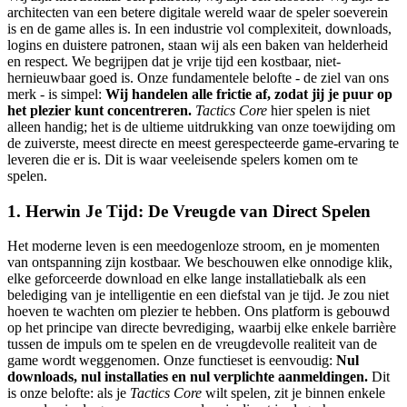
architecten van een betere digitale wereld waar de speler soeverein
is en de game alles is. In een industrie vol complexiteit, downloads,
logins en duistere patronen, staan wij als een baken van helderheid
en respect. We begrijpen dat je vrije tijd een kostbaar, niet-
hernieuwbaar goed is. Onze fundamentele belofte - de ziel van ons
merk - is simpel:
Wij handelen alle frictie af, zodat jij je puur op
het plezier kunt concentreren.
Tactics Core
hier spelen is niet
alleen handig; het is de ultieme uitdrukking van onze toewijding om
de zuiverste, meest directe en meest gerespecteerde game-ervaring te
leveren die er is. Dit is waar veeleisende spelers komen om te
spelen.
1. Herwin Je Tijd: De Vreugde van Direct Spelen
Het moderne leven is een meedogenloze stroom, en je momenten
van ontspanning zijn kostbaar. We beschouwen elke onnodige klik,
elke geforceerde download en elke lange installatiebalk als een
belediging van je intelligentie en een diefstal van je tijd. Je zou niet
hoeven te wachten om plezier te hebben. Ons platform is gebouwd
op het principe van directe bevrediging, waarbij elke enkele barrière
tussen de impuls om te spelen en de vreugdevolle realiteit van de
game wordt weggenomen. Onze functieset is eenvoudig:
Nul
downloads, nul installaties en nul verplichte aanmeldingen.
Dit
is onze belofte: als je
Tactics Core
wilt spelen, zit je binnen enkele