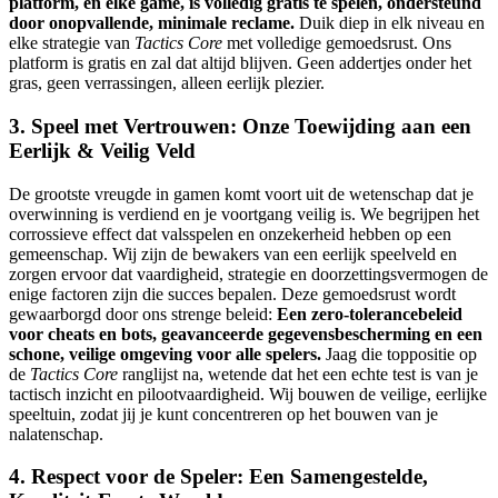
platform, en elke game, is volledig gratis te spelen, ondersteund
door onopvallende, minimale reclame.
Duik diep in elk niveau en
elke strategie van
Tactics Core
met volledige gemoedsrust. Ons
platform is gratis en zal dat altijd blijven. Geen addertjes onder het
gras, geen verrassingen, alleen eerlijk plezier.
3. Speel met Vertrouwen: Onze Toewijding aan een
Eerlijk & Veilig Veld
De grootste vreugde in gamen komt voort uit de wetenschap dat je
overwinning is verdiend en je voortgang veilig is. We begrijpen het
corrossieve effect dat valsspelen en onzekerheid hebben op een
gemeenschap. Wij zijn de bewakers van een eerlijk speelveld en
zorgen ervoor dat vaardigheid, strategie en doorzettingsvermogen de
enige factoren zijn die succes bepalen. Deze gemoedsrust wordt
gewaarborgd door ons strenge beleid:
Een zero-tolerancebeleid
voor cheats en bots, geavanceerde gegevensbescherming en een
schone, veilige omgeving voor alle spelers.
Jaag die toppositie op
de
Tactics Core
ranglijst na, wetende dat het een echte test is van je
tactisch inzicht en pilootvaardigheid. Wij bouwen de veilige, eerlijke
speeltuin, zodat jij je kunt concentreren op het bouwen van je
nalatenschap.
4. Respect voor de Speler: Een Samengestelde,