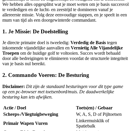
We hebben alles opgesplitst wat je moet weten om je basis succesvol
te verdedigen en de lucht- en zeestrijd te domineren vanaf je
allereerste missie. Volg deze eenvoudige stappen, en je speelt in een
mum van tijd als een doorgewinterde commandant.
1. Je Missie: De Doelstelling
Je directe primaire doel is tweeledig:
Verdedig de Basis
tegen
inkomende vijandelijke aanvallen en
Vernietig Alle Vijandelijke
Troepen
om de huidige golf te voltooien. Succes wordt behaald
door alle bedreigingen te elimineren voordat de structurele integriteit
van je basis nul bereikt.
2. Commando Voeren: De Besturing
Disclaimer:
Dit zijn de standaard besturingen voor dit type game
op een pc-browser met toetsenbord/muis. De daadwerkelijke
besturing kan iets afwijken.
Actie / Doel
Toets(en) / Gebaar
Scheeps-/Vliegtuigbeweging
W, A, S, D of Pijltoetsen
Linkermuisklik of
Primair Wapen Vuren
Spatiebalk