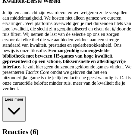
Kwaliteit-Eerste Wereld
Je tijd en aandacht zijn waardevol en we weigeren ze te verspillen
aan middelmatigheid. We hosten niet alleen games; we cureren
ervaringen. Veel platforms overweldigen je met duizenden titels van
lage kwaliteit, die slecht zijn geoptimaliseerd en eisen dat
jij
door de
ruis filtert. Wij nemen de last van de selectie op ons en zorgen
ervoor dat elke titel die we aanbieden voldoet aan een strenge
standaard van kwaliteit, prestaties en spelerbetrokkenheid. Ons
bewijs is onze filosofie:
Een zorgvuldig samengestelde
bibliotheek met bewezen H5-games van hoge kwaliteit,
gepresenteerd op een schone, bliksemsnelle en afleidingsvrije
interface.
Je zult hier geen duizenden gekloonde games vinden. We
presenteren
Tactics Core
omdat we geloven dat het een
uitzonderlijke game is die je tijd en tactische geest waardig is. Dat is
onze curatoriële belofte: minder ruis, meer van de kwaliteit die je
verdient.
Lees meer
Reacties
(
6
)