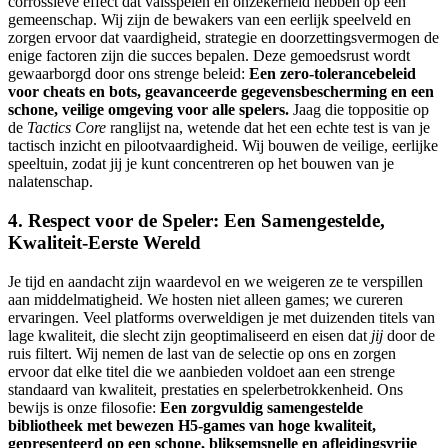
corrossieve effect dat valsspelen en onzekerheid hebben op een
gemeenschap. Wij zijn de bewakers van een eerlijk speelveld en
zorgen ervoor dat vaardigheid, strategie en doorzettingsvermogen de
enige factoren zijn die succes bepalen. Deze gemoedsrust wordt
gewaarborgd door ons strenge beleid:
Een zero-tolerancebeleid
voor cheats en bots, geavanceerde gegevensbescherming en een
schone, veilige omgeving voor alle spelers.
Jaag die toppositie op
de
Tactics Core
ranglijst na, wetende dat het een echte test is van je
tactisch inzicht en pilootvaardigheid. Wij bouwen de veilige, eerlijke
speeltuin, zodat jij je kunt concentreren op het bouwen van je
nalatenschap.
4. Respect voor de Speler: Een Samengestelde,
Kwaliteit-Eerste Wereld
Je tijd en aandacht zijn waardevol en we weigeren ze te verspillen
aan middelmatigheid. We hosten niet alleen games; we cureren
ervaringen. Veel platforms overweldigen je met duizenden titels van
lage kwaliteit, die slecht zijn geoptimaliseerd en eisen dat
jij
door de
ruis filtert. Wij nemen de last van de selectie op ons en zorgen
ervoor dat elke titel die we aanbieden voldoet aan een strenge
standaard van kwaliteit, prestaties en spelerbetrokkenheid. Ons
bewijs is onze filosofie:
Een zorgvuldig samengestelde
bibliotheek met bewezen H5-games van hoge kwaliteit,
gepresenteerd op een schone, bliksemsnelle en afleidingsvrije