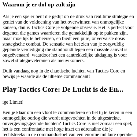
Waarom je er dol op zult zijn
Als je een speler bent die gedijt op de druk van real-time strategie en
geniet van de voldoening van het overwinnen van onmogelijke
kansen, dan is Tactics Core je volgende obsessie. Het is perfect voor
degenen die games waarderen die gemakkelijk op te pakken zijn,
maar moeilijk te beheersen, en biedt een pure, onvervalste dosis
strategische combat. De sensatie van het zien van je zorgvuldig
geplande verdediging die standhoudt tegen een massale aanval is
ongeëvenaard, waardoor het een aantrekkelijke uitdaging is voor
zowel strategieveteranen als nieuwkomers.
Duik vandaag nog in de chaotische luchten van Tactics Core en
bewijs je waarde als de ultieme commandant!
Play Tactics Core: De Lucht is de En...
ige Limiet!
Ben je klaar om een vloot te commanderen en het tij te keren in een
onmogelijke oorlog die wordt uitgevochten in de uitgestrekte,
onvergevingsgezinde luchten? Tactics Core is niet zomaar een spel;
het is een confrontatie met hoge inzet en adrenaline die je
rechtstreeks in de commandostoel van een enorme militaire operatie