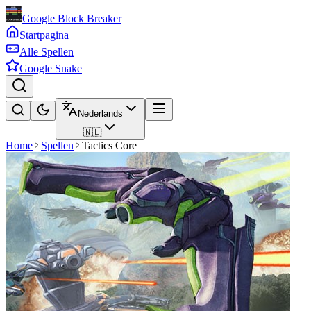
Google Block Breaker
Startpagina
Alle Spellen
Google Snake
Nederlands
🇳🇱
Home
Spellen
Tactics Core