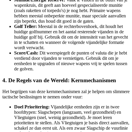
wapenkruis, dit geeft aan hoeveel gespecialiseerde munitie
(zoals raketten of torpedo's) je nog hebt. Primaire wapens
hebben meestal onbeperkte munitie, maar speciale aanvallen
zijn beperkt, dus houd dit goed in de gaten.
Golf Teller:
Meestal in de rechterbovenhoek, dit houdt het
huidige golfnummer en het aantal resterende vijanden in de
huidige golf bij. Gebruik dit om de intensiteit van het gevecht
in te schatten en wanneer de volgende vijandelijke formatie
wordt verwacht.
Score/Cash:
Dit weerspiegelt de punten of valuta die je hebt
verdiend door vijanden te vernietigen. Gebruik dit om je
eenheden te upgraden of nieuwe wapens vrij te spelen tussen
de golven.
4. De Regels van de Wereld: Kernmechanismen
Het begrijpen van deze kernmechanismen zal je helpen om slimmere
tactische beslissingen te nemen onder vuur:
Doel Prioritering:
Vijandelijke eenheden zijn er in twee
hoofdtypen: Slagschepen (langzaam, veel gezondheid) en
Vliegtuigen (snel, weinig gezondheid). Je moet leren
prioriteiten te stellen. Als Vliegtuigen je basis direct aanvallen,
schakel ze dan eerst uit. Als een zwaar Slagschip de vuurlinie