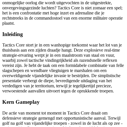
onmogelijke oorlog die wordt uitgevochten in de uitgestrekte,
onvergevingsgezinde luchten? Tactics Core is niet zomaar een spel;
het is een confrontatie met hoge inzet en adrenaline die je
rechtstreeks in de commandostoel van een enorme militaire operatie
plaatst.
Inleiding
Tactics Core stort je in een wanhopige toekomst waar het lot van je
thuisbasis aan een zijden draadje hangt. Deze explosieve real-time
strategie-ervaring werpt je in een maalstroom van staal en vuur,
waarbij zowel tactische vindingrijkheid als razendsnelle reflexen
vereist zijn. Je hebt de taak om een formidabele combinatie van felle
slagschepen en wendbare vliegtuigen te marshalen om een
overweldigende vijandelijke invasie te bestrijden. De simplistische
presentatie verbergt de diepe, bevredigende uitdaging van het
verdedigen van je territorium, terwijl je tegelijkertijd precieze,
verwoestende aanvallen uitvoert tegen de oprukkende troepen.
Kern Gameplay
De actie van moment tot moment in Tactics Core draait om
defensieve strategie gemengd met opportunistische aanval. Terwijl
golf na golf van vijandelijke troepen - zowel in de lucht als op zee -