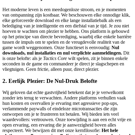
Het moderne leven is een meedogenloze stroom, en je momenten
van ontspanning zijn kostbaar. We beschouwen elke onnodige klik,
elke geforceerde download en elke lange installatiebalk als een
belediging van je intelligentie en een diefstal van je tijd. Je zou niet
hoeven te wachten om plezier te hebben. Ons platform is gebouwd
op het principe van directe bevrediging, waarbij elke enkele barrière
tussen de impuls om te spelen en de vreugdevolle realiteit van de
game wordt weggenomen. Onze functieset is eenvoudig:
Nul
downloads, nul installaties en nul verplichte aanmeldingen.
Dit
is onze belofte: als je
Tactics Core
wilt spelen, zit je binnen enkele
seconden in de game en commandeer je direct je slagschepen en
vliegtuigen. Geen frictie, alleen puur, direct plezier.
2. Eerlijk Plezier: De Nul-Druk Belofte
Wij geloven dat echte gastvrijheid betekent dat je je verwelkomt
zonder iets terug te verwachten. Andere platforms verhullen vaak
hun kosten en overvallen je ervaring met agressieve pop-ups,
verlammende paywalls of eindeloze microtransacties die zijn
ontworpen om je te frustreren tot betalen. Wij bieden iets veel
waardevollers: vertrouwen. Onze toewijding is aan een echt vrije en
open ervaring, een ervaring die je aanwezigheid boven alles
respecteert. We bewijzen dit met onze kernfilosofie:
Het hele