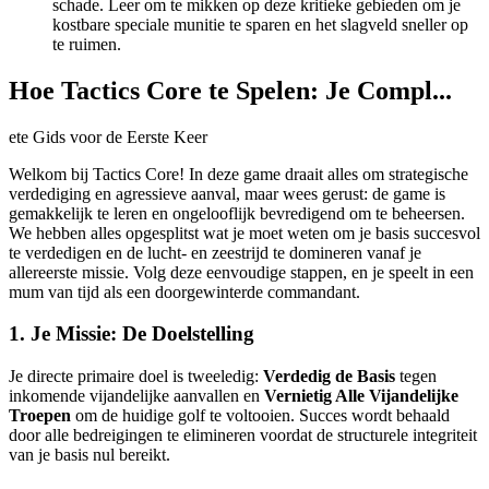
schade. Leer om te mikken op deze kritieke gebieden om je
kostbare speciale munitie te sparen en het slagveld sneller op
te ruimen.
Hoe Tactics Core te Spelen: Je Compl...
ete Gids voor de Eerste Keer
Welkom bij Tactics Core! In deze game draait alles om strategische
verdediging en agressieve aanval, maar wees gerust: de game is
gemakkelijk te leren en ongelooflijk bevredigend om te beheersen.
We hebben alles opgesplitst wat je moet weten om je basis succesvol
te verdedigen en de lucht- en zeestrijd te domineren vanaf je
allereerste missie. Volg deze eenvoudige stappen, en je speelt in een
mum van tijd als een doorgewinterde commandant.
1. Je Missie: De Doelstelling
Je directe primaire doel is tweeledig:
Verdedig de Basis
tegen
inkomende vijandelijke aanvallen en
Vernietig Alle Vijandelijke
Troepen
om de huidige golf te voltooien. Succes wordt behaald
door alle bedreigingen te elimineren voordat de structurele integriteit
van je basis nul bereikt.