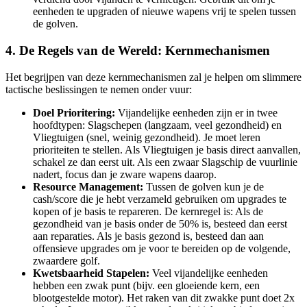
eenheden te upgraden of nieuwe wapens vrij te spelen tussen
de golven.
4. De Regels van de Wereld: Kernmechanismen
Het begrijpen van deze kernmechanismen zal je helpen om slimmere
tactische beslissingen te nemen onder vuur:
Doel Prioritering:
Vijandelijke eenheden zijn er in twee
hoofdtypen: Slagschepen (langzaam, veel gezondheid) en
Vliegtuigen (snel, weinig gezondheid). Je moet leren
prioriteiten te stellen. Als Vliegtuigen je basis direct aanvallen,
schakel ze dan eerst uit. Als een zwaar Slagschip de vuurlinie
nadert, focus dan je zware wapens daarop.
Resource Management:
Tussen de golven kun je de
cash/score die je hebt verzameld gebruiken om upgrades te
kopen of je basis te repareren. De kernregel is: Als de
gezondheid van je basis onder de 50% is, besteed dan eerst
aan reparaties. Als je basis gezond is, besteed dan aan
offensieve upgrades om je voor te bereiden op de volgende,
zwaardere golf.
Kwetsbaarheid Stapelen:
Veel vijandelijke eenheden
hebben een zwak punt (bijv. een gloeiende kern, een
blootgestelde motor). Het raken van dit zwakke punt doet 2x