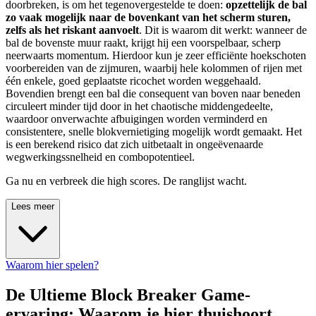
doorbreken, is om het tegenovergestelde te doen:
opzettelijk de bal
zo vaak mogelijk naar de bovenkant van het scherm sturen,
zelfs als het riskant aanvoelt
. Dit is waarom dit werkt: wanneer de
bal de bovenste muur raakt, krijgt hij een voorspelbaar, scherp
neerwaarts momentum. Hierdoor kun je zeer efficiënte hoekschoten
voorbereiden van de zijmuren, waarbij hele kolommen of rijen met
één enkele, goed geplaatste ricochet worden weggehaald.
Bovendien brengt een bal die consequent van boven naar beneden
circuleert minder tijd door in het chaotische middengedeelte,
waardoor onverwachte afbuigingen worden verminderd en
consistentere, snelle blokvernietiging mogelijk wordt gemaakt. Het
is een berekend risico dat zich uitbetaalt in ongeëvenaarde
wegwerkingssnelheid en combopotentieel.
Ga nu en verbreek die high scores. De ranglijst wacht.
Lees meer
Waarom hier spelen?
De Ultieme Block Breaker Game-
ervaring: Waarom je hier thuishoort