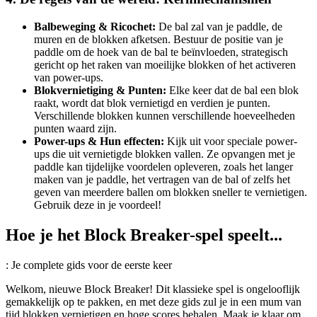
Balbeweging & Ricochet:
De bal zal van je paddle, de
muren en de blokken afketsen. Bestuur de positie van je
paddle om de hoek van de bal te beïnvloeden, strategisch
gericht op het raken van moeilijke blokken of het activeren
van power-ups.
Blokvernietiging & Punten:
Elke keer dat de bal een blok
raakt, wordt dat blok vernietigd en verdien je punten.
Verschillende blokken kunnen verschillende hoeveelheden
punten waard zijn.
Power-ups & Hun effecten:
Kijk uit voor speciale power-
ups die uit vernietigde blokken vallen. Ze opvangen met je
paddle kan tijdelijke voordelen opleveren, zoals het langer
maken van je paddle, het vertragen van de bal of zelfs het
geven van meerdere ballen om blokken sneller te vernietigen.
Gebruik deze in je voordeel!
Hoe je het Block Breaker-spel speelt...
: Je complete gids voor de eerste keer
Welkom, nieuwe Block Breaker! Dit klassieke spel is ongelooflijk
gemakkelijk op te pakken, en met deze gids zul je in een mum van
tijd blokken vernietigen en hoge scores behalen. Maak je klaar om