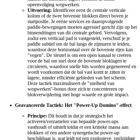
opeenvolging wegwerken.
Uitvoering:
Identificeer eerst de centrale verticale
kolom of de twee bovenste blokken direct boven je
startpositie. Je eerste services en daaropvolgende
paddle-bewegingen moeten agressief gericht zijn op het
binnendringen van dit centrale gebied. Vervolgens,
zodra een verticaal pad is vastgesteld, verschuif je je
paddle subtiel om de bal langs de zijmuren te leiden,
waardoor deze horizontaal over de bovenste rijen kan
"vegen". De sleutel is om een open kanaal te creëren
voor de bal om snel door de bovenste bloklagen te
circuleren, waardoor snelle hits worden gegenereerd en
wordt voorkomen dat de bal vast komt te zitten in
lagere, minder efficiënte gebieden van het scherm.
Deze tactiek maximaliseert de "snelheid van
wegwerken"-bonus door zich te concentreren op
blokverwijdering met hoge waarde en grote impact.
Geavanceerde Tactiek: Het "Power-Up Domino"-effect
Principe:
Dit houdt in dat je strategisch het
activeren/verzamelen van bepaalde power-ups
vasthoudt of uitstelt totdat er een kritieke massa aan
blokken of een andere synergetische power-up
beschikbaar is, wat leidt tot een explosieve, veelzijdige