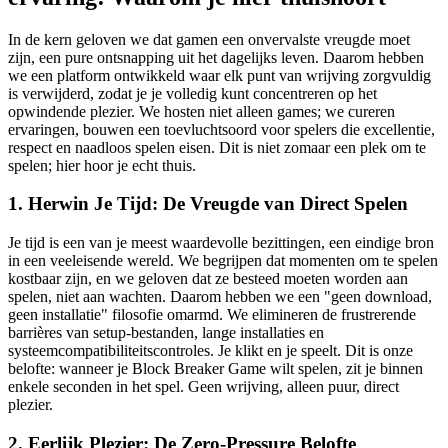
In de kern geloven we dat gamen een onvervalste vreugde moet
zijn, een pure ontsnapping uit het dagelijks leven. Daarom hebben
we een platform ontwikkeld waar elk punt van wrijving zorgvuldig
is verwijderd, zodat je je volledig kunt concentreren op het
opwindende plezier. We hosten niet alleen games; we cureren
ervaringen, bouwen een toevluchtsoord voor spelers die excellentie,
respect en naadloos spelen eisen. Dit is niet zomaar een plek om te
spelen; hier hoor je echt thuis.
1. Herwin Je Tijd: De Vreugde van Direct Spelen
Je tijd is een van je meest waardevolle bezittingen, een eindige bron
in een veeleisende wereld. We begrijpen dat momenten om te spelen
kostbaar zijn, en we geloven dat ze besteed moeten worden aan
spelen, niet aan wachten. Daarom hebben we een "geen download,
geen installatie" filosofie omarmd. We elimineren de frustrerende
barrières van setup-bestanden, lange installaties en
systeemcompatibiliteitscontroles. Je klikt en je speelt. Dit is onze
belofte: wanneer je Block Breaker Game wilt spelen, zit je binnen
enkele seconden in het spel. Geen wrijving, alleen puur, direct
plezier.
2. Eerlijk Plezier: De Zero-Pressure Belofte