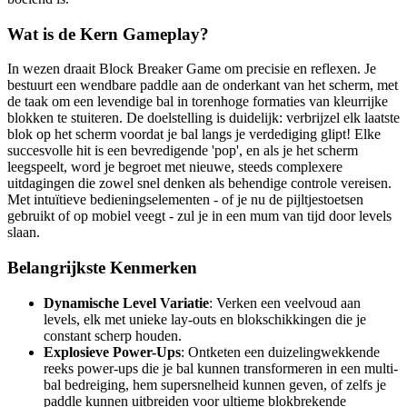
Wat is de Kern Gameplay?
In wezen draait Block Breaker Game om precisie en reflexen. Je
bestuurt een wendbare paddle aan de onderkant van het scherm, met
de taak om een levendige bal in torenhoge formaties van kleurrijke
blokken te stuiteren. De doelstelling is duidelijk: verbrijzel elk laatste
blok op het scherm voordat je bal langs je verdediging glipt! Elke
succesvolle hit is een bevredigende 'pop', en als je het scherm
leegspeelt, word je begroet met nieuwe, steeds complexere
uitdagingen die zowel snel denken als behendige controle vereisen.
Met intuïtieve bedieningselementen - of je nu de pijltjestoetsen
gebruikt of op mobiel veegt - zul je in een mum van tijd door levels
slaan.
Belangrijkste Kenmerken
Dynamische Level Variatie
: Verken een veelvoud aan
levels, elk met unieke lay-outs en blokschikkingen die je
constant scherp houden.
Explosieve Power-Ups
: Ontketen een duizelingwekkende
reeks power-ups die je bal kunnen transformeren in een multi-
bal bedreiging, hem supersnelheid kunnen geven, of zelfs je
paddle kunnen uitbreiden voor ultieme blokbrekende