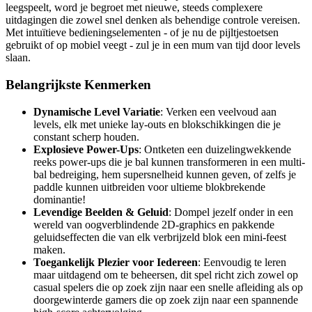
leegspeelt, word je begroet met nieuwe, steeds complexere
uitdagingen die zowel snel denken als behendige controle vereisen.
Met intuïtieve bedieningselementen - of je nu de pijltjestoetsen
gebruikt of op mobiel veegt - zul je in een mum van tijd door levels
slaan.
Belangrijkste Kenmerken
Dynamische Level Variatie
: Verken een veelvoud aan
levels, elk met unieke lay-outs en blokschikkingen die je
constant scherp houden.
Explosieve Power-Ups
: Ontketen een duizelingwekkende
reeks power-ups die je bal kunnen transformeren in een multi-
bal bedreiging, hem supersnelheid kunnen geven, of zelfs je
paddle kunnen uitbreiden voor ultieme blokbrekende
dominantie!
Levendige Beelden & Geluid
: Dompel jezelf onder in een
wereld van oogverblindende 2D-graphics en pakkende
geluidseffecten die van elk verbrijzeld blok een mini-feest
maken.
Toegankelijk Plezier voor Iedereen
: Eenvoudig te leren
maar uitdagend om te beheersen, dit spel richt zich zowel op
casual spelers die op zoek zijn naar een snelle afleiding als op
doorgewinterde gamers die op zoek zijn naar een spannende