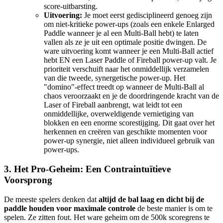
score-uitbarsting.
Uitvoering:
Je moet eerst gedisciplineerd genoeg zijn
om niet-kritieke power-ups (zoals een enkele Enlarged
Paddle wanneer je al een Multi-Ball hebt) te laten
vallen als ze je uit een optimale positie dwingen. De
ware uitvoering komt wanneer je een Multi-Ball actief
hebt EN een Laser Paddle of Fireball power-up valt. Je
prioriteit verschuift naar het onmiddellijk verzamelen
van die tweede, synergetische power-up. Het
"domino"-effect treedt op wanneer de Multi-Ball al
chaos veroorzaakt en je de doordringende kracht van de
Laser of Fireball aanbrengt, wat leidt tot een
onmiddellijke, overweldigende vernietiging van
blokken en een enorme scorestijging. Dit gaat over het
herkennen en creëren van geschikte momenten voor
power-up synergie, niet alleen individueel gebruik van
power-ups.
3. Het Pro-Geheim: Een Contraintuïtieve
Voorsprong
De meeste spelers denken dat
altijd de bal laag en dicht bij de
paddle houden voor maximale controle
de beste manier is om te
spelen. Ze zitten fout. Het ware geheim om de 500k scoregrens te