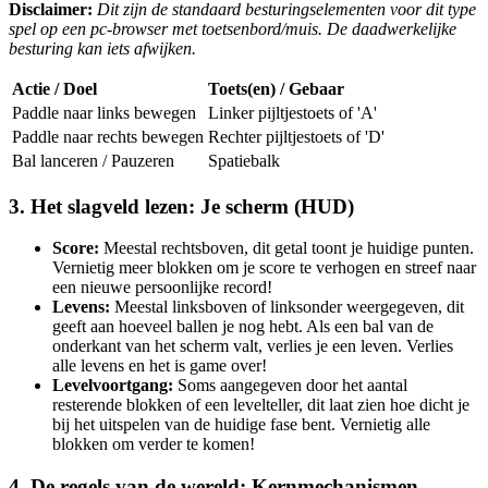
Disclaimer:
Dit zijn de standaard besturingselementen voor dit type
spel op een pc-browser met toetsenbord/muis. De daadwerkelijke
besturing kan iets afwijken.
Actie / Doel
Toets(en) / Gebaar
Paddle naar links bewegen
Linker pijltjestoets of 'A'
Paddle naar rechts bewegen
Rechter pijltjestoets of 'D'
Bal lanceren / Pauzeren
Spatiebalk
3. Het slagveld lezen: Je scherm (HUD)
Score:
Meestal rechtsboven, dit getal toont je huidige punten.
Vernietig meer blokken om je score te verhogen en streef naar
een nieuwe persoonlijke record!
Levens:
Meestal linksboven of linksonder weergegeven, dit
geeft aan hoeveel ballen je nog hebt. Als een bal van de
onderkant van het scherm valt, verlies je een leven. Verlies
alle levens en het is game over!
Levelvoortgang:
Soms aangegeven door het aantal
resterende blokken of een levelteller, dit laat zien hoe dicht je
bij het uitspelen van de huidige fase bent. Vernietig alle
blokken om verder te komen!
4. De regels van de wereld: Kernmechanismen