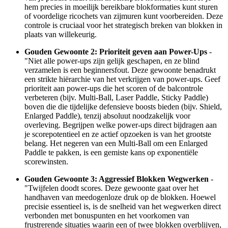
hem precies in moeilijk bereikbare blokformaties kunt sturen
of voordelige ricochets van zijmuren kunt voorbereiden. Deze
controle is cruciaal voor het strategisch breken van blokken in
plaats van willekeurig.
Gouden Gewoonte 2: Prioriteit geven aan Power-Ups
-
"Niet alle power-ups zijn gelijk geschapen, en ze blind
verzamelen is een beginnersfout. Deze gewoonte benadrukt
een strikte hiërarchie van het verkrijgen van power-ups. Geef
prioriteit aan power-ups die het scoren of de balcontrole
verbeteren (bijv. Multi-Ball, Laser Paddle, Sticky Paddle)
boven die die tijdelijke defensieve boosts bieden (bijv. Shield,
Enlarged Paddle), tenzij absoluut noodzakelijk voor
overleving. Begrijpen welke power-ups direct bijdragen aan
je scorepotentieel en ze actief opzoeken is van het grootste
belang. Het negeren van een Multi-Ball om een Enlarged
Paddle te pakken, is een gemiste kans op exponentiële
scorewinsten.
Gouden Gewoonte 3: Aggressief Blokken Wegwerken
-
"Twijfelen doodt scores. Deze gewoonte gaat over het
handhaven van meedogenloze druk op de blokken. Hoewel
precisie essentieel is, is de snelheid van het wegwerken direct
verbonden met bonuspunten en het voorkomen van
frustrerende situaties waarin een of twee blokken overblijven,