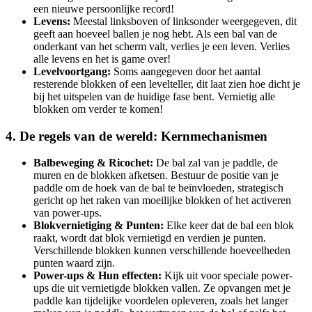
een nieuwe persoonlijke record!
Levens:
Meestal linksboven of linksonder weergegeven, dit
geeft aan hoeveel ballen je nog hebt. Als een bal van de
onderkant van het scherm valt, verlies je een leven. Verlies
alle levens en het is game over!
Levelvoortgang:
Soms aangegeven door het aantal
resterende blokken of een levelteller, dit laat zien hoe dicht je
bij het uitspelen van de huidige fase bent. Vernietig alle
blokken om verder te komen!
4. De regels van de wereld: Kernmechanismen
Balbeweging & Ricochet:
De bal zal van je paddle, de
muren en de blokken afketsen. Bestuur de positie van je
paddle om de hoek van de bal te beïnvloeden, strategisch
gericht op het raken van moeilijke blokken of het activeren
van power-ups.
Blokvernietiging & Punten:
Elke keer dat de bal een blok
raakt, wordt dat blok vernietigd en verdien je punten.
Verschillende blokken kunnen verschillende hoeveelheden
punten waard zijn.
Power-ups & Hun effecten:
Kijk uit voor speciale power-
ups die uit vernietigde blokken vallen. Ze opvangen met je
paddle kan tijdelijke voordelen opleveren, zoals het langer