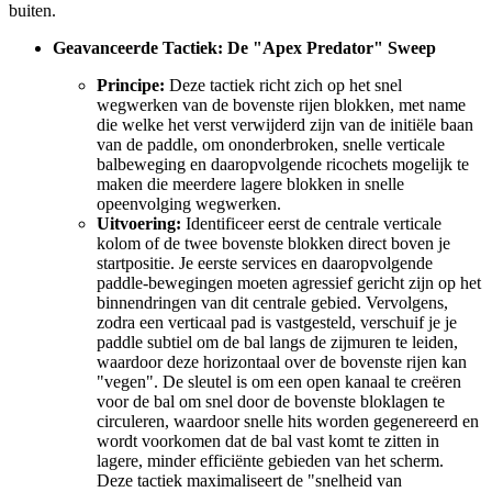
buiten.
Geavanceerde Tactiek: De "Apex Predator" Sweep
Principe:
Deze tactiek richt zich op het snel
wegwerken van de bovenste rijen blokken, met name
die welke het verst verwijderd zijn van de initiële baan
van de paddle, om ononderbroken, snelle verticale
balbeweging en daaropvolgende ricochets mogelijk te
maken die meerdere lagere blokken in snelle
opeenvolging wegwerken.
Uitvoering:
Identificeer eerst de centrale verticale
kolom of de twee bovenste blokken direct boven je
startpositie. Je eerste services en daaropvolgende
paddle-bewegingen moeten agressief gericht zijn op het
binnendringen van dit centrale gebied. Vervolgens,
zodra een verticaal pad is vastgesteld, verschuif je je
paddle subtiel om de bal langs de zijmuren te leiden,
waardoor deze horizontaal over de bovenste rijen kan
"vegen". De sleutel is om een open kanaal te creëren
voor de bal om snel door de bovenste bloklagen te
circuleren, waardoor snelle hits worden gegenereerd en
wordt voorkomen dat de bal vast komt te zitten in
lagere, minder efficiënte gebieden van het scherm.
Deze tactiek maximaliseert de "snelheid van