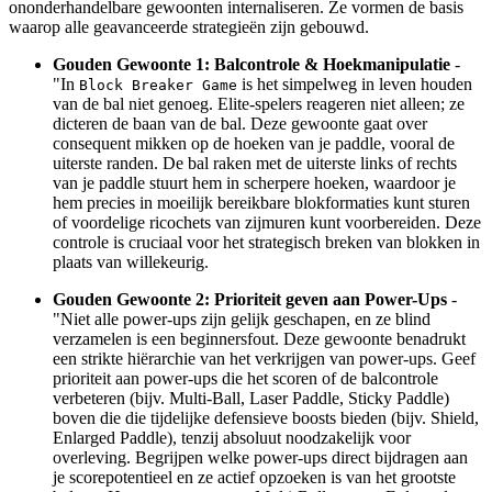
ononderhandelbare gewoonten internaliseren. Ze vormen de basis
waarop alle geavanceerde strategieën zijn gebouwd.
Gouden Gewoonte 1: Balcontrole & Hoekmanipulatie
-
"In
is het simpelweg in leven houden
Block Breaker Game
van de bal niet genoeg. Elite-spelers reageren niet alleen; ze
dicteren de baan van de bal. Deze gewoonte gaat over
consequent mikken op de hoeken van je paddle, vooral de
uiterste randen. De bal raken met de uiterste links of rechts
van je paddle stuurt hem in scherpere hoeken, waardoor je
hem precies in moeilijk bereikbare blokformaties kunt sturen
of voordelige ricochets van zijmuren kunt voorbereiden. Deze
controle is cruciaal voor het strategisch breken van blokken in
plaats van willekeurig.
Gouden Gewoonte 2: Prioriteit geven aan Power-Ups
-
"Niet alle power-ups zijn gelijk geschapen, en ze blind
verzamelen is een beginnersfout. Deze gewoonte benadrukt
een strikte hiërarchie van het verkrijgen van power-ups. Geef
prioriteit aan power-ups die het scoren of de balcontrole
verbeteren (bijv. Multi-Ball, Laser Paddle, Sticky Paddle)
boven die die tijdelijke defensieve boosts bieden (bijv. Shield,
Enlarged Paddle), tenzij absoluut noodzakelijk voor
overleving. Begrijpen welke power-ups direct bijdragen aan
je scorepotentieel en ze actief opzoeken is van het grootste