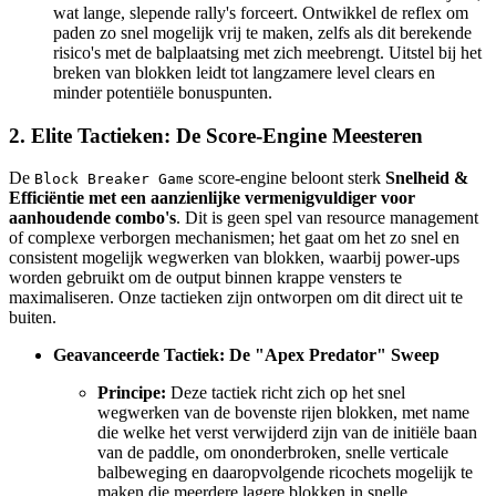
wat lange, slepende rally's forceert. Ontwikkel de reflex om
paden zo snel mogelijk vrij te maken, zelfs als dit berekende
risico's met de balplaatsing met zich meebrengt. Uitstel bij het
breken van blokken leidt tot langzamere level clears en
minder potentiële bonuspunten.
2. Elite Tactieken: De Score-Engine Meesteren
De
score-engine beloont sterk
Snelheid &
Block Breaker Game
Efficiëntie met een aanzienlijke vermenigvuldiger voor
aanhoudende combo's
. Dit is geen spel van resource management
of complexe verborgen mechanismen; het gaat om het zo snel en
consistent mogelijk wegwerken van blokken, waarbij power-ups
worden gebruikt om de output binnen krappe vensters te
maximaliseren. Onze tactieken zijn ontworpen om dit direct uit te
buiten.
Geavanceerde Tactiek: De "Apex Predator" Sweep
Principe:
Deze tactiek richt zich op het snel
wegwerken van de bovenste rijen blokken, met name
die welke het verst verwijderd zijn van de initiële baan
van de paddle, om ononderbroken, snelle verticale
balbeweging en daaropvolgende ricochets mogelijk te
maken die meerdere lagere blokken in snelle