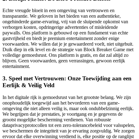
Echte vreugde bloeit in een omgeving van vertrouwen en
transparantie. We geloven in het bieden van een authentieke,
ongehinderde game-ervaring, vrij van de sluipende opkomst van
verborgen kosten, opdringerige advertenties of misleidende
paywalls. Ons platform is gebouwd op een fundament van echte
gastvrijheid en biedt je premium entertainment zonder enige
voorwaarden. We willen dat je je gewaardeerd voelt, niet uitgebuit.
Duik diep in elk level en de strategie van Block Breaker Game met
volledige gemoedsrust. Ons platform is gratis, en dat zal altijd zo
blijven. Geen voorwaarden, geen verrassingen, gewoon eerlijk
entertainment.
3. Speel met Vertrouwen: Onze Toewijding aan een
Eerlijk & Veilig Veld
In het digitale rijk is gemoedsrust van het grootste belang. We zijn
onophoudelijk toegewijd aan het bevorderen van een game-
omgeving die niet alleen veilig is, maar ook ondubbelzinnig eerlijk.
We begrijpen dat je prestaties, je voortgang en je gegevens de
grootst mogelijke bescherming verdienen. Van robuuste
dataprivacyprotocollen tot een zero-tolerancebeleid voor valsspelen,
we beschermen de integriteit van je ervaring zorgvuldig. We zorgen
ervoor dat elke overwinning verdiend is, elke positie op de ranglijst