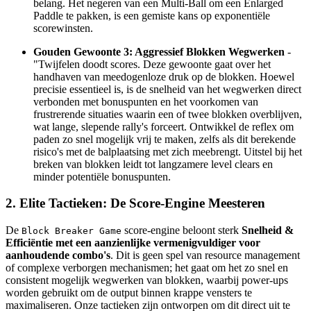
belang. Het negeren van een Multi-Ball om een Enlarged
Paddle te pakken, is een gemiste kans op exponentiële
scorewinsten.
Gouden Gewoonte 3: Aggressief Blokken Wegwerken
-
"Twijfelen doodt scores. Deze gewoonte gaat over het
handhaven van meedogenloze druk op de blokken. Hoewel
precisie essentieel is, is de snelheid van het wegwerken direct
verbonden met bonuspunten en het voorkomen van
frustrerende situaties waarin een of twee blokken overblijven,
wat lange, slepende rally's forceert. Ontwikkel de reflex om
paden zo snel mogelijk vrij te maken, zelfs als dit berekende
risico's met de balplaatsing met zich meebrengt. Uitstel bij het
breken van blokken leidt tot langzamere level clears en
minder potentiële bonuspunten.
2. Elite Tactieken: De Score-Engine Meesteren
De
score-engine beloont sterk
Snelheid &
Block Breaker Game
Efficiëntie met een aanzienlijke vermenigvuldiger voor
aanhoudende combo's
. Dit is geen spel van resource management
of complexe verborgen mechanismen; het gaat om het zo snel en
consistent mogelijk wegwerken van blokken, waarbij power-ups
worden gebruikt om de output binnen krappe vensters te
maximaliseren. Onze tactieken zijn ontworpen om dit direct uit te