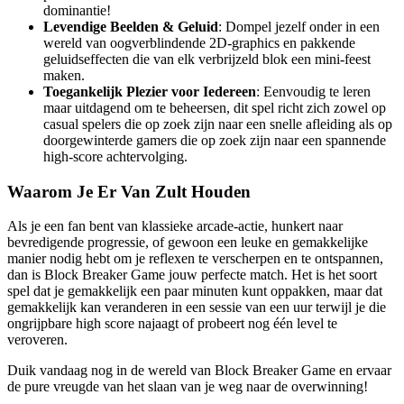
dominantie!
Levendige Beelden & Geluid
: Dompel jezelf onder in een
wereld van oogverblindende 2D-graphics en pakkende
geluidseffecten die van elk verbrijzeld blok een mini-feest
maken.
Toegankelijk Plezier voor Iedereen
: Eenvoudig te leren
maar uitdagend om te beheersen, dit spel richt zich zowel op
casual spelers die op zoek zijn naar een snelle afleiding als op
doorgewinterde gamers die op zoek zijn naar een spannende
high-score achtervolging.
Waarom Je Er Van Zult Houden
Als je een fan bent van klassieke arcade-actie, hunkert naar
bevredigende progressie, of gewoon een leuke en gemakkelijke
manier nodig hebt om je reflexen te verscherpen en te ontspannen,
dan is Block Breaker Game jouw perfecte match. Het is het soort
spel dat je gemakkelijk een paar minuten kunt oppakken, maar dat
gemakkelijk kan veranderen in een sessie van een uur terwijl je die
ongrijpbare high score najaagt of probeert nog één level te
veroveren.
Duik vandaag nog in de wereld van Block Breaker Game en ervaar
de pure vreugde van het slaan van je weg naar de overwinning!