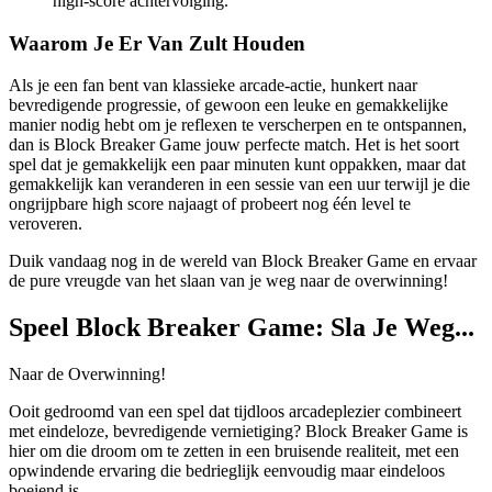
high-score achtervolging.
Waarom Je Er Van Zult Houden
Als je een fan bent van klassieke arcade-actie, hunkert naar
bevredigende progressie, of gewoon een leuke en gemakkelijke
manier nodig hebt om je reflexen te verscherpen en te ontspannen,
dan is Block Breaker Game jouw perfecte match. Het is het soort
spel dat je gemakkelijk een paar minuten kunt oppakken, maar dat
gemakkelijk kan veranderen in een sessie van een uur terwijl je die
ongrijpbare high score najaagt of probeert nog één level te
veroveren.
Duik vandaag nog in de wereld van Block Breaker Game en ervaar
de pure vreugde van het slaan van je weg naar de overwinning!
Speel Block Breaker Game: Sla Je Weg...
Naar de Overwinning!
Ooit gedroomd van een spel dat tijdloos arcadeplezier combineert
met eindeloze, bevredigende vernietiging? Block Breaker Game is
hier om die droom om te zetten in een bruisende realiteit, met een
opwindende ervaring die bedrieglijk eenvoudig maar eindeloos
boeiend is.