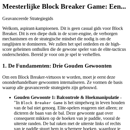
Meesterlijke Block Breaker Game: Een...
Geavanceerde Strategiegids
Welkom, aspirant-kampioenen. Dit is geen casual gids voor Block
Breaker. Dit is een diepe duik in de score-engine, de verborgen
mechanismen en de strategische mindset die nodig is om de
ranglijsten te domineren. We zullen het spel ontleden en de high-
score geheimen onthullen die de gewone speler van de elite-tacticus
onderscheiden. Bereid je voor om je spel te verheffen.
1. De Fundamenten: Drie Gouden Gewoonten
Om een Block Breaker-virtuoos te worden, moet je eerst deze
ononderhandelbare gewoonten internaliseren. Ze vormen de basis
waarop alle geavanceerde strategieën zijn gebouwd.
Gouden Gewoonte 1: Balcontrole & Hoekmanipulatie
-
"In
is het simpelweg in leven houden
Block Breaker Game
van de bal niet genoeg. Elite-spelers reageren niet alleen; ze
dicteren de baan van de bal. Deze gewoonte gaat over
consequent mikken op de hoeken van je paddle, vooral de
uiterste randen. De bal raken met de uiterste links of rechts
van je paddle stuurt hem in scherpere hoeken, waardoor je