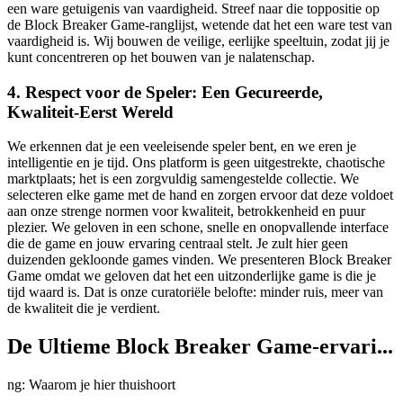
een ware getuigenis van vaardigheid. Streef naar die toppositie op
de Block Breaker Game-ranglijst, wetende dat het een ware test van
vaardigheid is. Wij bouwen de veilige, eerlijke speeltuin, zodat jij je
kunt concentreren op het bouwen van je nalatenschap.
4. Respect voor de Speler: Een Gecureerde,
Kwaliteit-Eerst Wereld
We erkennen dat je een veeleisende speler bent, en we eren je
intelligentie en je tijd. Ons platform is geen uitgestrekte, chaotische
marktplaats; het is een zorgvuldig samengestelde collectie. We
selecteren elke game met de hand en zorgen ervoor dat deze voldoet
aan onze strenge normen voor kwaliteit, betrokkenheid en puur
plezier. We geloven in een schone, snelle en onopvallende interface
die de game en jouw ervaring centraal stelt. Je zult hier geen
duizenden gekloonde games vinden. We presenteren Block Breaker
Game omdat we geloven dat het een uitzonderlijke game is die je
tijd waard is. Dat is onze curatoriële belofte: minder ruis, meer van
de kwaliteit die je verdient.
De Ultieme Block Breaker Game-ervari...
ng: Waarom je hier thuishoort