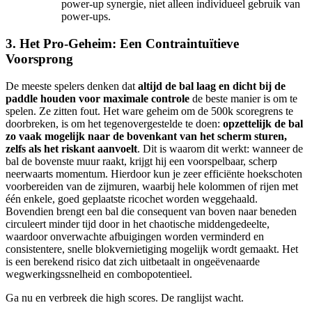
power-up synergie, niet alleen individueel gebruik van
power-ups.
3. Het Pro-Geheim: Een Contraintuïtieve
Voorsprong
De meeste spelers denken dat
altijd de bal laag en dicht bij de
paddle houden voor maximale controle
de beste manier is om te
spelen. Ze zitten fout. Het ware geheim om de 500k scoregrens te
doorbreken, is om het tegenovergestelde te doen:
opzettelijk de bal
zo vaak mogelijk naar de bovenkant van het scherm sturen,
zelfs als het riskant aanvoelt
. Dit is waarom dit werkt: wanneer de
bal de bovenste muur raakt, krijgt hij een voorspelbaar, scherp
neerwaarts momentum. Hierdoor kun je zeer efficiënte hoekschoten
voorbereiden van de zijmuren, waarbij hele kolommen of rijen met
één enkele, goed geplaatste ricochet worden weggehaald.
Bovendien brengt een bal die consequent van boven naar beneden
circuleert minder tijd door in het chaotische middengedeelte,
waardoor onverwachte afbuigingen worden verminderd en
consistentere, snelle blokvernietiging mogelijk wordt gemaakt. Het
is een berekend risico dat zich uitbetaalt in ongeëvenaarde
wegwerkingssnelheid en combopotentieel.
Ga nu en verbreek die high scores. De ranglijst wacht.