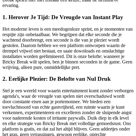
ervaring.
1. Herover Je Tijd: De Vreugde van Instant Play
Het moderne leven is een meedogenloze sprint, en je momenten van
respijte zijn onbetaalbaar. We begrijpen dat elke seconde die je
wachtend doorbrengt, een seconde is die van je plezier wordt
gestolen. Daarom hebben we een platform ontworpen waarin de
drempel vrijwel niet bestaat, en saaie downloads en omslachtige
installaties worden geëlimineerd. Dit is onze belofte: wanneer je
Bricky Break wilt spelen, ben je binnen seconden in de game. Geen
wrijving, alleen pure, onmiddellijke pret.
2. Eerlijke Plezier: De Belofte van Nul Druk
Stel je een wereld voor waarin entertainment komt zonder verborgen
agenda's, waar de vreugde van spelen niet overschaduwd wordt
door constante eisen aan je portemonnee. We bieden een
toevluchtsoord van echte gastvrijheid, een ruimte waarin je kunt
verkennen, experimenteren en excelleren zonder de sluipende angst
voor naderende kosten of irritante paywalls. Duik diep in elk level
en elke strategie van Bricky Break met volledige gemoedsrust. Ons
platform is gratis, en dat zal het altijd blijven. Geen addertjes onder
het gras, geen verrassingen, gewoon eerlijke, oprechte