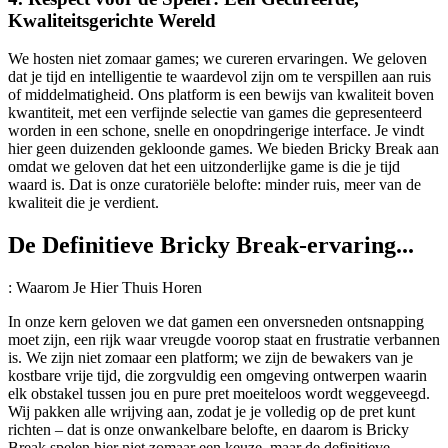
Kwaliteitsgerichte Wereld
We hosten niet zomaar games; we cureren ervaringen. We geloven
dat je tijd en intelligentie te waardevol zijn om te verspillen aan ruis
of middelmatigheid. Ons platform is een bewijs van kwaliteit boven
kwantiteit, met een verfijnde selectie van games die gepresenteerd
worden in een schone, snelle en onopdringerige interface. Je vindt
hier geen duizenden gekloonde games. We bieden Bricky Break aan
omdat we geloven dat het een uitzonderlijke game is die je tijd
waard is. Dat is onze curatoriële belofte: minder ruis, meer van de
kwaliteit die je verdient.
De Definitieve Bricky Break-ervaring...
: Waarom Je Hier Thuis Horen
In onze kern geloven we dat gamen een onversneden ontsnapping
moet zijn, een rijk waar vreugde voorop staat en frustratie verbannen
is. We zijn niet zomaar een platform; we zijn de bewakers van je
kostbare vrije tijd, die zorgvuldig een omgeving ontwerpen waarin
elk obstakel tussen jou en pure pret moeiteloos wordt weggeveegd.
Wij pakken alle wrijving aan, zodat je je volledig op de pret kunt
richten – dat is onze onwankelbare belofte, en daarom is Bricky
Break spelen hier niet zomaar een keuze, maar de definitieve