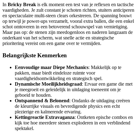
In
Bricky Break
is elk moment een test van je reflexen en tactische
vaardigheden. Je zult constant je schoten richten, stuiters anticiperen
en spectaculaire multi-steen clears orkestreren. De spanning bouwt
op terwijl je power-ups verzamelt, vooral extra ballen, die een enkel
schot omtoveren in een betoverend schouwspel van vernietiging.
Maar pas op: de stenen zijn meedogenloos en naderen langzaam de
onderkant van het scherm, wat snelle actie en strategische
prioritering vereist om een game over te vermijden.
Belangrijkste Kenmerken
Eenvoudige maar Diepe Mechanics
: Makkelijk op te
pakken, maar biedt eindeloze ruimte voor
vaardigheidsontwikkeling en strategisch spel.
Dynamische Moeilijkheidsgraad
: Ervaar een game die met
je meegroeit en geleidelijk in uitdaging toeneemt om je
geboeid te houden.
Ontspannend & Belonend
: Ondanks de uitdaging creëren
de kleurrijke visuals en bevredigende physics een echt
plezierige en kalmerende ervaring.
Kettingreactie Extravaganza
: Ontketen epische combos en
kijk toe hoe meerdere stenen exploderen in een verblindend
spektakel.