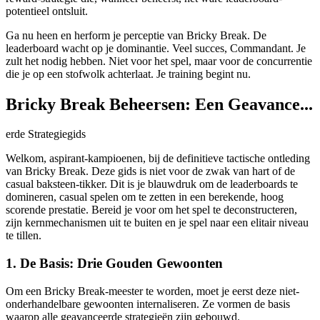
potentieel ontsluit.
Ga nu heen en herform je perceptie van Bricky Break. De
leaderboard wacht op je dominantie. Veel succes, Commandant. Je
zult het nodig hebben. Niet voor het spel, maar voor de concurrentie
die je op een stofwolk achterlaat. Je training begint nu.
Bricky Break Beheersen: Een Geavance...
erde Strategiegids
Welkom, aspirant-kampioenen, bij de definitieve tactische ontleding
van Bricky Break. Deze gids is niet voor de zwak van hart of de
casual baksteen-tikker. Dit is je blauwdruk om de leaderboards te
domineren, casual spelen om te zetten in een berekende, hoog
scorende prestatie. Bereid je voor om het spel te deconstructeren,
zijn kernmechanismen uit te buiten en je spel naar een elitair niveau
te tillen.
1. De Basis: Drie Gouden Gewoonten
Om een Bricky Break-meester te worden, moet je eerst deze niet-
onderhandelbare gewoonten internaliseren. Ze vormen de basis
waarop alle geavanceerde strategieën zijn gebouwd.