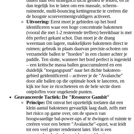
ballen naar een strategisch dicht gebied te leiden, en ze
dan tegelijk los te laten om een massale, scherm-
ruimende, multi-bouncing kettingreactie te creëren die
de hoogste scorevermenigvuldigers activeert.
Uitvoering:
Eerst moet je gebieden op het bord
identificeren waar een hoge concentratie bakstenen
(vooral die met 1-2 resterende treffers) bereikbaar is met
één perfect gekant schot. Dan moet je de drang
weerstaan om lagere, makkelijkere bakstenen direct te
ruimen; gebruik in plaats daarvan precisie-schoten om
verzamelde ballen te "hoeden" in een cluster achter je
paddle. Ten slotte, wanneer het bord perfect is ingesteld
– een kritische massa ballen geaccumuleerd en een
duidelijk "toegangspunt" naar het dichte baksteen-
gebied geïdentificeerd – activeer je de "Avalanche"
door alle ballen op die optimale hoek te lanceren, en
kijk toe hoe ze ricocheteren en de hele sectie doen
ontploffen voor ongekende punten.
Geavanceerde Tactiek: De "Resource Gambit"
Principe:
Dit omvat het opzettelijk toelaten dat een
klein aantal bakstenen gevaarlijk laag daalt, zelfs met
het risico op game over, om de spawn van
hoogwaardige bal-power-ups af te dwingen of ruimte te
creëren voor een betere "Avalanche"-opzet, wat leidt
tot een veel groter rendement later. Het is een