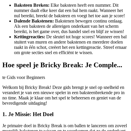
Baksteen Breken:
Elke baksteen heeft een nummer. Dit
nummer daalt elke keer dat een bal hem raakt. Wanneer het
nul bereikt, breekt de baksteen en voegt het toe aan je score!
Dalende Bakstenen:
Bakstenen bewegen continu omlaag.
Als een baksteen de allereigen onderkant van het scherm
bereikt, is het game over, dus handel snel en blijf ze wissen!
Kettingreacties:
De sleutel tot hoge scores! Wanneer een bal
stuitert van muren en andere bakstenen en meerdere doelen
raakt in één schot, creëert het een kettingreactie. Streef ernaar
om grote secties snel en efficiënt te wissen.
Hoe speel je Bricky Break: Je Comple...
te Gids voor Beginners
Welkom bij Bricky Break! Deze gids brengt je snel op snelheid en
verandert je van een nieuwe speler in een baksteenbrekende pro in
no time. Maak je klaar om het spel te beheersen en geniet van de
bevredigende uitdaging!
1. Je Missie: Het Doel
Je primaire doel in Bricky Break is om ballen te lanceren om zoveel
mogelijk bakstenen te wissen en te voorkomen dat ze de onderkant