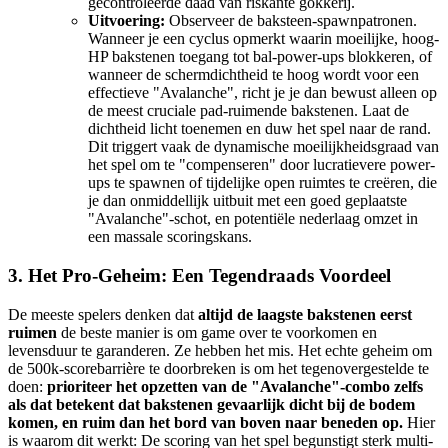
gecontroleerde daad van riskante gokkerij.
Uitvoering:
Observeer de baksteen-spawnpatronen.
Wanneer je een cyclus opmerkt waarin moeilijke, hoog-
HP bakstenen toegang tot bal-power-ups blokkeren, of
wanneer de schermdichtheid te hoog wordt voor een
effectieve "Avalanche", richt je je dan bewust alleen op
de meest cruciale pad-ruimende bakstenen. Laat de
dichtheid licht toenemen en duw het spel naar de rand.
Dit triggert vaak de dynamische moeilijkheidsgraad van
het spel om te "compenseren" door lucratievere power-
ups te spawnen of tijdelijke open ruimtes te creëren, die
je dan onmiddellijk uitbuit met een goed geplaatste
"Avalanche"-schot, en potentiële nederlaag omzet in
een massale scoringskans.
3. Het Pro-Geheim: Een Tegendraads Voordeel
De meeste spelers denken dat
altijd de laagste bakstenen eerst
ruimen
de beste manier is om game over te voorkomen en
levensduur te garanderen. Ze hebben het mis. Het echte geheim om
de 500k-scorebarrière te doorbreken is om het tegenovergestelde te
doen:
prioriteer het opzetten van de "Avalanche"-combo zelfs
als dat betekent dat bakstenen gevaarlijk dicht bij de bodem
komen, en ruim dan het bord van boven naar beneden op.
Hier
is waarom dit werkt: De scoring van het spel begunstigt sterk multi-