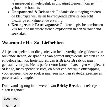
je meegroeit en geleidelijk in uitdaging toeneemt om je
geboeid te houden.
Ontspannend & Belonend
: Ondanks de uitdaging creëren
de kleurrijke visuals en bevredigende physics een echt
plezierige en kalmerende ervaring.
Kettingreactie Extravaganza
: Ontketen epische combos en
kijk toe hoe meerdere stenen exploderen in een verblindend
spektakel.
Waarom Je Het Zal Liefhebben
Als je een speler bent die geniet van het bevredigende gekletter van
brekende stenen, de spanning van perfect uitgevoerde schoten en de
eindeloze jacht op hoge scores, dan is
Bricky Break
op maat
gemaakt voor jou. Het is perfect voor korte uitbarstingen van plezier
of lange, meeslepende sessies, en biedt een heerlijke ontsnapping
voor iedereen die op zoek is naar een mix van strategie, precisie en
pure arcade-vreugde.
Duik vandaag nog in de wereld van
Bricky Break
en creëer je
eigen legende!
Lees meer