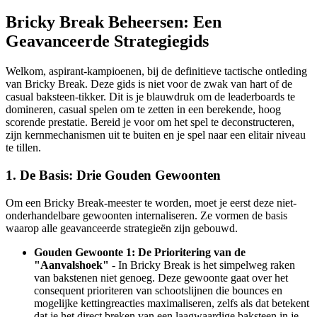
Bricky Break Beheersen: Een
Geavanceerde Strategiegids
Welkom, aspirant-kampioenen, bij de definitieve tactische ontleding
van Bricky Break. Deze gids is niet voor de zwak van hart of de
casual baksteen-tikker. Dit is je blauwdruk om de leaderboards te
domineren, casual spelen om te zetten in een berekende, hoog
scorende prestatie. Bereid je voor om het spel te deconstructeren,
zijn kernmechanismen uit te buiten en je spel naar een elitair niveau
te tillen.
1. De Basis: Drie Gouden Gewoonten
Om een Bricky Break-meester te worden, moet je eerst deze niet-
onderhandelbare gewoonten internaliseren. Ze vormen de basis
waarop alle geavanceerde strategieën zijn gebouwd.
Gouden Gewoonte 1: De Prioritering van de
"Aanvalshoek"
- In Bricky Break is het simpelweg raken
van bakstenen niet genoeg. Deze gewoonte gaat over het
consequent prioriteren van schootslijnen die bounces en
mogelijke kettingreacties maximaliseren, zelfs als dat betekent
dat je het direct breken van een laagwaardige baksteen in je