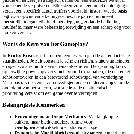
paddle en lanceer je strategisch ballen om een eindeloze waterval
van stenen te verpulveren. Elke steen vormt een unieke uitdaging en
vereist een specifiek aantal treffers voordat hij instort, wat de basis
legt voor opwindende kettingreacties. De game combineert
meesterlijk toegankelijkheid met diepgang, zodat de bediening
intuïtief is, maar ware beheersing toewijding en een scherp oog voor
hoeken vereist.
Wat is de Kern van het Gameplay?
In
Bricky Break
is elk moment een test van je reflexen en tactische
vaardigheden. Je zult constant je schoten richten, stuiters anticiperen
en spectaculaire multi-steen clears orkestreren. De spanning bouwt
op terwijl je power-ups verzamelt, vooral extra ballen, die een enkel
schot omtoveren in een betoverend schouwspel van vernietiging.
Maar pas op: de stenen zijn meedogenloos en naderen langzaam de
onderkant van het scherm, wat snelle actie en strategische
prioritering vereist om een game over te vermijden.
Belangrijkste Kenmerken
Eenvoudige maar Diepe Mechanics
: Makkelijk op te
pakken, maar biedt eindeloze ruimte voor
vaardigheidsontwikkeling en strategisch spel.
Dynamische Moeilijkheidsgraad
: Ervaar een game die met