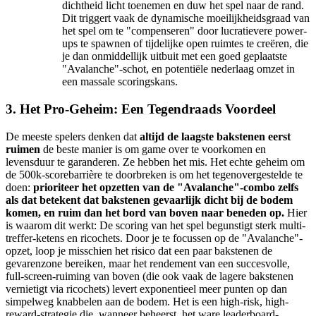
dichtheid licht toenemen en duw het spel naar de rand.
Dit triggert vaak de dynamische moeilijkheidsgraad van
het spel om te "compenseren" door lucratievere power-
ups te spawnen of tijdelijke open ruimtes te creëren, die
je dan onmiddellijk uitbuit met een goed geplaatste
"Avalanche"-schot, en potentiële nederlaag omzet in
een massale scoringskans.
3. Het Pro-Geheim: Een Tegendraads Voordeel
De meeste spelers denken dat
altijd de laagste bakstenen eerst
ruimen
de beste manier is om game over te voorkomen en
levensduur te garanderen. Ze hebben het mis. Het echte geheim om
de 500k-scorebarrière te doorbreken is om het tegenovergestelde te
doen:
prioriteer het opzetten van de "Avalanche"-combo zelfs
als dat betekent dat bakstenen gevaarlijk dicht bij de bodem
komen, en ruim dan het bord van boven naar beneden op.
Hier
is waarom dit werkt: De scoring van het spel begunstigt sterk multi-
treffer-ketens en ricochets. Door je te focussen op de "Avalanche"-
opzet, loop je misschien het risico dat een paar bakstenen de
gevarenzone bereiken, maar het rendement van een succesvolle,
full-screen-ruiming van boven (die ook vaak de lagere bakstenen
vernietigt via ricochets) levert exponentieel meer punten op dan
simpelweg knabbelen aan de bodem. Het is een high-risk, high-
reward-strategie die, wanneer beheerst, het ware leaderboard-