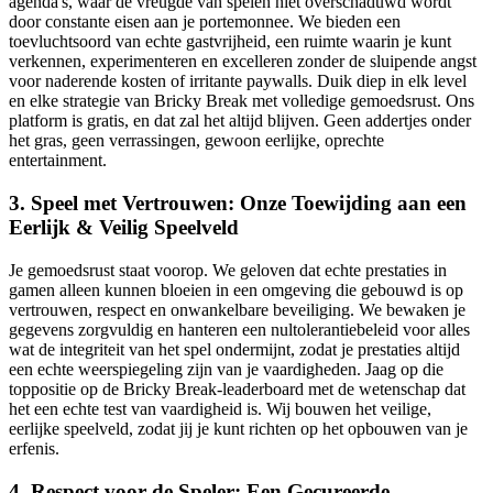
agenda's, waar de vreugde van spelen niet overschaduwd wordt
door constante eisen aan je portemonnee. We bieden een
toevluchtsoord van echte gastvrijheid, een ruimte waarin je kunt
verkennen, experimenteren en excelleren zonder de sluipende angst
voor naderende kosten of irritante paywalls. Duik diep in elk level
en elke strategie van Bricky Break met volledige gemoedsrust. Ons
platform is gratis, en dat zal het altijd blijven. Geen addertjes onder
het gras, geen verrassingen, gewoon eerlijke, oprechte
entertainment.
3. Speel met Vertrouwen: Onze Toewijding aan een
Eerlijk & Veilig Speelveld
Je gemoedsrust staat voorop. We geloven dat echte prestaties in
gamen alleen kunnen bloeien in een omgeving die gebouwd is op
vertrouwen, respect en onwankelbare beveiliging. We bewaken je
gegevens zorgvuldig en hanteren een nultolerantiebeleid voor alles
wat de integriteit van het spel ondermijnt, zodat je prestaties altijd
een echte weerspiegeling zijn van je vaardigheden. Jaag op die
toppositie op de Bricky Break-leaderboard met de wetenschap dat
het een echte test van vaardigheid is. Wij bouwen het veilige,
eerlijke speelveld, zodat jij je kunt richten op het opbouwen van je
erfenis.
4. Respect voor de Speler: Een Gecureerde,