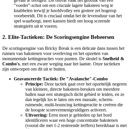
gevaar te brengen. Dit omvat vaak het gebruik van een
"voeder"-schot om een cruciale lagere baksteen weg te
knabbelen terwijl je hoofdvolley een grotere zet hogerop
voorbereidt. Dit is cruciaal omdat het de levensduur van het
spel waarborgt, meer kansen biedt om hoog scorende
strategieën uit te voeren.
2. Elite-Tactieken: De Scoringsengine Beheersen
De scoringsengine van Bricky Break is een delicate dans tussen het
ruimen van bakstenen voor overleving en het opzetten van
monumentale kettingreacties voor punten. De sleutel is
Snelheid &
Combo's
, met een zware weging naar het laatste. Onze tactieken
zijn ontworpen om dit uit te buiten.
Geavanceerde Tactiek: De "Avalanche"-Combo
Principe:
Deze tactiek gaat over het opzettelijk negeren
van kleinere, directe baksteen-breuken om meerdere
ballen naar een strategisch dicht gebied te leiden, en ze
dan tegelijk los te laten om een massale, scherm-
ruimende, multi-bouncing kettingreactie te creëren die
de hoogste scorevermenigvuldigers activeert.
Uitvoering:
Eerst moet je gebieden op het bord
identificeren waar een hoge concentratie bakstenen
(vooral die met 1-2 resterende treffers) bereikbaar is met