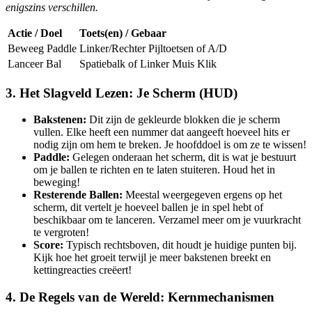
enigszins verschillen.
Actie / Doel
Toets(en) / Gebaar
Beweeg Paddle
Linker/Rechter Pijltoetsen of A/D
Lanceer Bal
Spatiebalk of Linker Muis Klik
3. Het Slagveld Lezen: Je Scherm (HUD)
Bakstenen:
Dit zijn de gekleurde blokken die je scherm
vullen. Elke heeft een nummer dat aangeeft hoeveel hits er
nodig zijn om hem te breken. Je hoofddoel is om ze te wissen!
Paddle:
Gelegen onderaan het scherm, dit is wat je bestuurt
om je ballen te richten en te laten stuiteren. Houd het in
beweging!
Resterende Ballen:
Meestal weergegeven ergens op het
scherm, dit vertelt je hoeveel ballen je in spel hebt of
beschikbaar om te lanceren. Verzamel meer om je vuurkracht
te vergroten!
Score:
Typisch rechtsboven, dit houdt je huidige punten bij.
Kijk hoe het groeit terwijl je meer bakstenen breekt en
kettingreacties creëert!
4. De Regels van de Wereld: Kernmechanismen