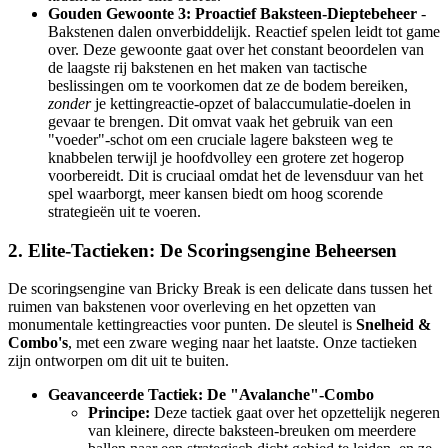
Gouden Gewoonte 3: Proactief Baksteen-Dieptebeheer
-
Bakstenen dalen onverbiddelijk. Reactief spelen leidt tot game
over. Deze gewoonte gaat over het constant beoordelen van
de laagste rij bakstenen en het maken van tactische
beslissingen om te voorkomen dat ze de bodem bereiken,
zonder
je kettingreactie-opzet of balaccumulatie-doelen in
gevaar te brengen. Dit omvat vaak het gebruik van een
"voeder"-schot om een cruciale lagere baksteen weg te
knabbelen terwijl je hoofdvolley een grotere zet hogerop
voorbereidt. Dit is cruciaal omdat het de levensduur van het
spel waarborgt, meer kansen biedt om hoog scorende
strategieën uit te voeren.
2. Elite-Tactieken: De Scoringsengine Beheersen
De scoringsengine van Bricky Break is een delicate dans tussen het
ruimen van bakstenen voor overleving en het opzetten van
monumentale kettingreacties voor punten. De sleutel is
Snelheid &
Combo's
, met een zware weging naar het laatste. Onze tactieken
zijn ontworpen om dit uit te buiten.
Geavanceerde Tactiek: De "Avalanche"-Combo
Principe:
Deze tactiek gaat over het opzettelijk negeren
van kleinere, directe baksteen-breuken om meerdere