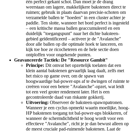
één perfect gekant schot. Dan moet je de drang
weerstaan om lagere, makkelijkere bakstenen direct te
ruimen; gebruik in plaats daarvan precisie-schoten om
verzamelde ballen te "hoeden" in een cluster achter je
paddle. Ten slotte, wanneer het bord perfect is ingesteld
– een kritische massa ballen geaccumuleerd en een
duidelijk "toegangspunt" naar het dichte baksteen-
gebied geïdentificeerd – activeer je de "Avalanche"
door alle ballen op die optimale hoek te lanceren, en
kijk toe hoe ze ricocheteren en de hele sectie doen
ontploffen voor ongekende punten.
Geavanceerde Tactiek: De "Resource Gambit"
Principe:
Dit omvat het opzettelijk toelaten dat een
klein aantal bakstenen gevaarlijk laag daalt, zelfs met
het risico op game over, om de spawn van
hoogwaardige bal-power-ups af te dwingen of ruimte te
creëren voor een betere "Avalanche"-opzet, wat leidt
tot een veel groter rendement later. Het is een
gecontroleerde daad van riskante gokkerij.
Uitvoering:
Observeer de baksteen-spawnpatronen.
Wanneer je een cyclus opmerkt waarin moeilijke, hoog-
HP bakstenen toegang tot bal-power-ups blokkeren, of
wanneer de schermdichtheid te hoog wordt voor een
effectieve "Avalanche", richt je je dan bewust alleen op
de meest cruciale pad-ruimende bakstenen. Laat de