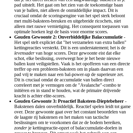
pad uitstelt. Het gaat om het zien van de toekomstige baan
van je ballen, niet alleen de onmiddellijke impact. Dit is
cruciaal omdat de scoringsengine van het spel sterk beloont
met multi-baksteen-breuken en uitgebreide ricochets, niet
alleen met rauwe vernietiging. Het consequent toepassen van
optimale hoeken legt de basis voor enorme scores.
Gouden Gewoonte 2: Onverbiddelijke Balaccumulatie
-
Het spel stelt expliciet dat "het verzamelen van extra ballen"
kettingreacties versterkt. Dit is een understatement; het is de
levensader
van hoge scores. Deze gewoonte eist dat elke
schot, elke beslissing, overweegt hoe je het beste nieuwe
ballen kunt veiligstellen. Vaak is het opofferen van een directe
treffer op een probleem-baksteen om in plaats daarvan een
pad vrij te maken naar een bal-power-up de superieure zet.
Dit is cruciaal omdat de accumulatie van ballen direct
correleert met je vermogen om de "Avalanche"-combo te
initiëren en in stand te houden, wat de primaire drijvende
kracht is achter elite-scores.
Gouden Gewoonte 3: Proactief Baksteen-Dieptebeheer
-
Bakstenen dalen onverbiddelijk. Reactief spelen leidt tot game
over. Deze gewoonte gaat over het constant beoordelen van
de laagste rij bakstenen en het maken van tactische
beslissingen om te voorkomen dat ze de bodem bereiken,
zonder
je kettingreactie-opzet of balaccumulatie-doelen in