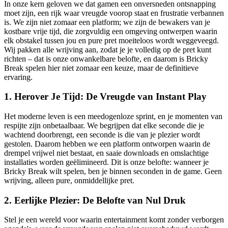
In onze kern geloven we dat gamen een onversneden ontsnapping
moet zijn, een rijk waar vreugde voorop staat en frustratie verbannen
is. We zijn niet zomaar een platform; we zijn de bewakers van je
kostbare vrije tijd, die zorgvuldig een omgeving ontwerpen waarin
elk obstakel tussen jou en pure pret moeiteloos wordt weggeveegd.
Wij pakken alle wrijving aan, zodat je je volledig op de pret kunt
richten – dat is onze onwankelbare belofte, en daarom is Bricky
Break spelen hier niet zomaar een keuze, maar de definitieve
ervaring.
1. Herover Je Tijd: De Vreugde van Instant Play
Het moderne leven is een meedogenloze sprint, en je momenten van
respijte zijn onbetaalbaar. We begrijpen dat elke seconde die je
wachtend doorbrengt, een seconde is die van je plezier wordt
gestolen. Daarom hebben we een platform ontworpen waarin de
drempel vrijwel niet bestaat, en saaie downloads en omslachtige
installaties worden geëlimineerd. Dit is onze belofte: wanneer je
Bricky Break wilt spelen, ben je binnen seconden in de game. Geen
wrijving, alleen pure, onmiddellijke pret.
2. Eerlijke Plezier: De Belofte van Nul Druk
Stel je een wereld voor waarin entertainment komt zonder verborgen