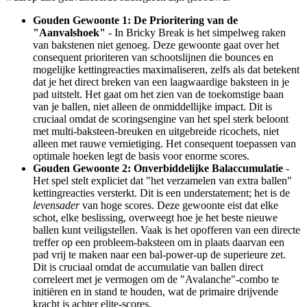
Gouden Gewoonte 1: De Prioritering van de
"Aanvalshoek"
- In Bricky Break is het simpelweg raken
van bakstenen niet genoeg. Deze gewoonte gaat over het
consequent prioriteren van schootslijnen die bounces en
mogelijke kettingreacties maximaliseren, zelfs als dat betekent
dat je het direct breken van een laagwaardige baksteen in je
pad uitstelt. Het gaat om het zien van de toekomstige baan
van je ballen, niet alleen de onmiddellijke impact. Dit is
cruciaal omdat de scoringsengine van het spel sterk beloont
met multi-baksteen-breuken en uitgebreide ricochets, niet
alleen met rauwe vernietiging. Het consequent toepassen van
optimale hoeken legt de basis voor enorme scores.
Gouden Gewoonte 2: Onverbiddelijke Balaccumulatie
-
Het spel stelt expliciet dat "het verzamelen van extra ballen"
kettingreacties versterkt. Dit is een understatement; het is de
levensader
van hoge scores. Deze gewoonte eist dat elke
schot, elke beslissing, overweegt hoe je het beste nieuwe
ballen kunt veiligstellen. Vaak is het opofferen van een directe
treffer op een probleem-baksteen om in plaats daarvan een
pad vrij te maken naar een bal-power-up de superieure zet.
Dit is cruciaal omdat de accumulatie van ballen direct
correleert met je vermogen om de "Avalanche"-combo te
initiëren en in stand te houden, wat de primaire drijvende
kracht is achter elite-scores.