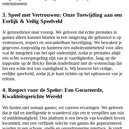
entertainment.
3. Speel met Vertrouwen: Onze Toewijding aan een
Eerlijk & Veilig Speelveld
Je gemoedsrust staat voorop. We geloven dat echte prestaties in
gamen alleen kunnen bloeien in een omgeving die gebouwd is op
vertrouwen, respect en onwankelbare beveiliging. We bewaken je
gegevens zorgvuldig en hanteren een nultolerantiebeleid voor alles
wat de integriteit van het spel ondermijnt, zodat je prestaties altijd
een echte weerspiegeling zijn van je vaardigheden. Jaag op die
toppositie op de Bricky Break-leaderboard met de wetenschap dat
het een echte test van vaardigheid is. Wij bouwen het veilige,
eerlijke speelveld, zodat jij je kunt richten op het opbouwen van je
erfenis.
4. Respect voor de Speler: Een Gecureerde,
Kwaliteitsgerichte Wereld
We hosten niet zomaar games; we cureren ervaringen. We geloven
dat je tijd en intelligentie te waardevol zijn om te verspillen aan ruis
of middelmatigheid. Ons platform is een bewijs van kwaliteit boven
kwantiteit, met een verfijnde selectie van games die gepresenteerd
worden in een schone, snelle en onopdringerige interface. Je vindt