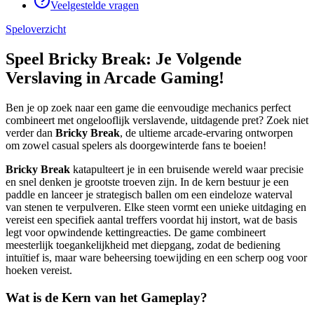
Veelgestelde vragen
Speloverzicht
Speel Bricky Break: Je Volgende
Verslaving in Arcade Gaming!
Ben je op zoek naar een game die eenvoudige mechanics perfect
combineert met ongelooflijk verslavende, uitdagende pret? Zoek niet
verder dan
Bricky Break
, de ultieme arcade-ervaring ontworpen
om zowel casual spelers als doorgewinterde fans te boeien!
Bricky Break
katapulteert je in een bruisende wereld waar precisie
en snel denken je grootste troeven zijn. In de kern bestuur je een
paddle en lanceer je strategisch ballen om een eindeloze waterval
van stenen te verpulveren. Elke steen vormt een unieke uitdaging en
vereist een specifiek aantal treffers voordat hij instort, wat de basis
legt voor opwindende kettingreacties. De game combineert
meesterlijk toegankelijkheid met diepgang, zodat de bediening
intuïtief is, maar ware beheersing toewijding en een scherp oog voor
hoeken vereist.
Wat is de Kern van het Gameplay?