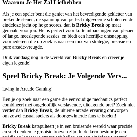
Waarom Je Het Zal Liefhebben
Als je een speler bent die geniet van het bevredigende gekletter van
brekende stenen, de spanning van perfect uitgevoerde schoten en de
eindeloze jacht op hoge scores, dan is
Bricky Break
op maat
gemaakt voor jou. Het is perfect voor korte uitbarstingen van plezier
of lange, meeslepende sessies, en biedt een heerlijke ontsnapping
voor iedereen die op zoek is naar een mix van strategie, precisie en
pure arcade-vreugde.
Duik vandaag nog in de wereld van
Bricky Break
en creëer je
eigen legende!
Speel Bricky Break: Je Volgende Vers...
laving in Arcade Gaming!
Ben je op zoek naar een game die eenvoudige mechanics perfect
combineert met ongelooflijk verslavende, uitdagende pret? Zoek niet
verder dan
Bricky Break
, de ultieme arcade-ervaring ontworpen
om zowel casual spelers als doorgewinterde fans te boeien!
Bricky Break
katapulteert je in een bruisende wereld waar precisie
en snel denken je grootste troeven zijn. In de kern bestuur je een