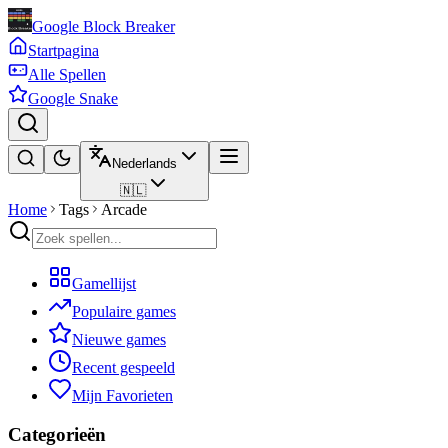
Google Block Breaker
Startpagina
Alle Spellen
Google Snake
Nederlands
🇳🇱
Home
Tags
Arcade
Gamellijst
Populaire games
Nieuwe games
Recent gespeeld
Mijn Favorieten
Categorieën