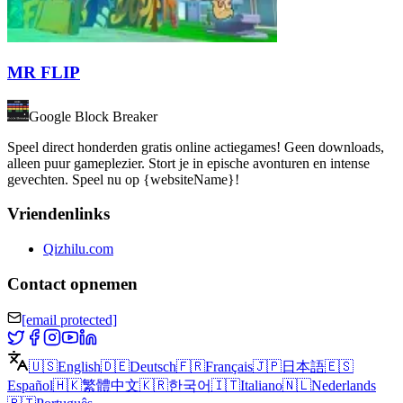
MR FLIP
Google Block Breaker
Speel direct honderden gratis online actiegames! Geen downloads,
alleen puur gameplezier. Stort je in epische avonturen en intense
gevechten. Speel nu op {websiteName}!
Vriendenlinks
Qizhilu.com
Contact opnemen
[email protected]
🇺🇸
English
🇩🇪
Deutsch
🇫🇷
Français
🇯🇵
日本語
🇪🇸
Español
🇭🇰
繁體中文
🇰🇷
한국어
🇮🇹
Italiano
🇳🇱
Nederlands