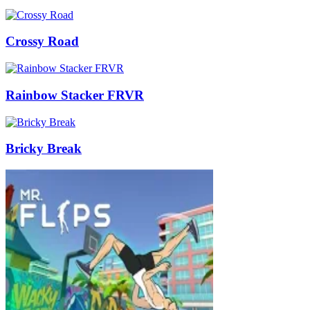
Crossy Road
Rainbow Stacker FRVR
Bricky Break