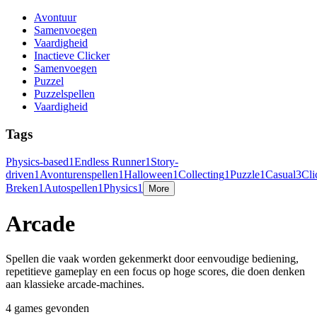
Avontuur
Samenvoegen
Vaardigheid
Inactieve Clicker
Samenvoegen
Puzzel
Puzzelspellen
Vaardigheid
Tags
Physics-based
1
Endless Runner
1
Story-
driven
1
Avonturenspellen
1
Halloween
1
Collecting
1
Puzzle
1
Casual
3
Cli
Breken
1
Autospellen
1
Physics
1
More
Arcade
Spellen die vaak worden gekenmerkt door eenvoudige bediening,
repetitieve gameplay en een focus op hoge scores, die doen denken
aan klassieke arcade-machines.
4 games gevonden