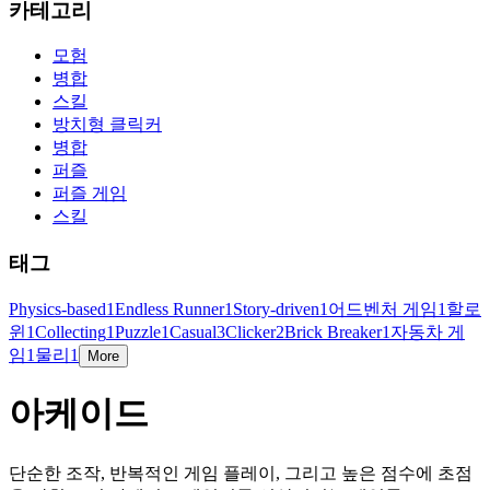
카테고리
모험
병합
스킬
방치형 클릭커
병합
퍼즐
퍼즐 게임
스킬
태그
Physics-based
1
Endless Runner
1
Story-driven
1
어드벤처 게임
1
할로
윈
1
Collecting
1
Puzzle
1
Casual
3
Clicker
2
Brick Breaker
1
자동차 게
임
1
물리
1
More
아케이드
단순한 조작, 반복적인 게임 플레이, 그리고 높은 점수에 초점