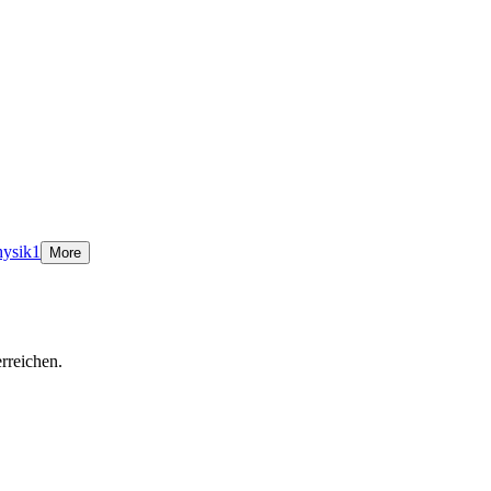
hysik
1
More
rreichen.