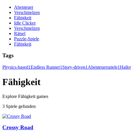
Abenteuer
Verschmelzen
Fähigkeit
Idle Clicker
Verschmelzen
Rätsel
Puzzle-Spiele
Fähigkeit
Tags
Physics-based
1
Endless Runner
1
Story-driven
1
Abenteuerspiele
1
Hall
Fähigkeit
Explore Fähigkeit games
3 Spiele gefunden
Crossy Road