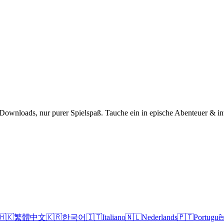
Downloads, nur purer Spielspaß. Tauche ein in epische Abenteuer & in
🇭🇰
繁體中文
🇰🇷
한국어
🇮🇹
Italiano
🇳🇱
Nederlands
🇵🇹
Portuguê