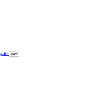
hysik
1
More