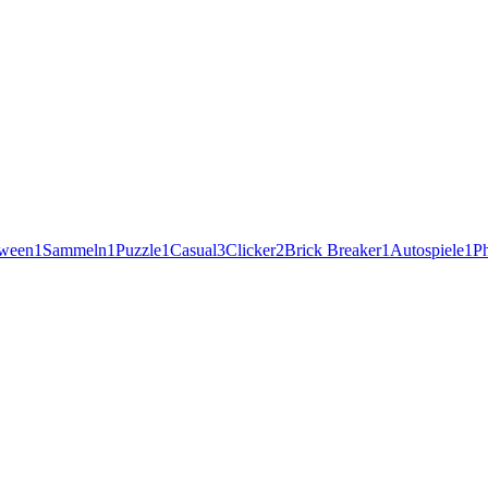
oween
1
Sammeln
1
Puzzle
1
Casual
3
Clicker
2
Brick Breaker
1
Autospiele
1
P