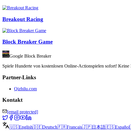
Breakout Racing
Block Breaker Game
Google Block Breaker
Spiele Hunderte von kostenlosen Online-Actionspielen sofort! Keine 
Partner-Links
Qizhilu.com
Kontakt
[email protected]
🇺🇸
English
🇩🇪
Deutsch
🇫🇷
Français
🇯🇵
日本語
🇪🇸
Español