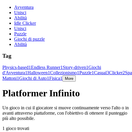
Avventura
Unisci
Abilità
Idle Clicker
Unisci
Puzzle
Giochi di puzzle
Abilità
Tag
Physics-based
1
Endless Runner
1
Story-driven
1
Giochi
d'Avventura
1
Halloween
1
Collezionismo
1
Puzzle
1
Casual
3
Clicker
2
Spa
Mattoni
1
Giochi di Auto
1
Fisica
1
More
Platformer Infinito
Un gioco in cui il giocatore si muove continuamente verso l'alto o in
avanti attraverso piattaforme, con l'obiettivo di ottenere il punteggio
più alto possibile.
1 gioco trovati