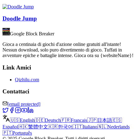
Doodle Jump
Google Block Breaker
Gioca a centinaia di giochi d'azione online gratuiti all'istante!
Nessun download, solo puro divertimento di gioco. Tuffati in
avventure epiche e battaglie intense. Gioca ora su {websiteName}!
Link Amici
Qizhilu.com
Contattaci
[email protected]
🇺🇸
English
🇩🇪
Deutsch
🇫🇷
Français
🇯🇵
日本語
🇪🇸
Español
🇭🇰
繁體中文
🇰🇷
한국어
🇮🇹
Italiano
🇳🇱
Nederlands
🇵🇹
Português
©
2025
Google Block Breaker
.
Tutti i diritti riservati