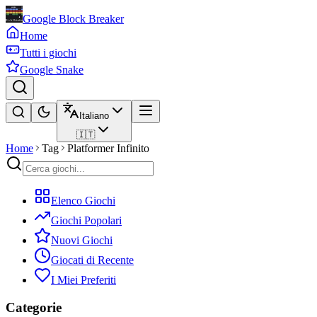
Google Block Breaker
Home
Tutti i giochi
Google Snake
Italiano
🇮🇹
Home
Tag
Platformer Infinito
Elenco Giochi
Giochi Popolari
Nuovi Giochi
Giocati di Recente
I Miei Preferiti
Categorie