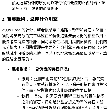
預測這些複雜的序列可以讓你保持最佳的路徑對齊，並
避免突然、致命的過度修正。
2. 菁英戰術：掌握計分引擎
Ziggy Road 的計分引擎看似簡單：距離、轉彎和寶石。然而，
獲得菁英高分的真正途徑在於優化這些元素之間的相互作用，
優先考慮持續的距離，同時策略性地利用高價值機會。我們的
元分析表明，
風險管理
是主要的計分引擎。高分是通過最大限
度地減少可避免的風險，同時明智地承擔為高價值獎勵而計算
的風險來實現的。
進階戰術： 「計算過的寶石抓取」
原則：
這個戰術是關於識別高風險、高回報的寶
石位置，並執行精確的、最小偏差的操作來收集它
們，而不會影響你最大化距離的主要目標。
執行：
首先，你需要識別那些正好位於最佳路徑
之外的寶石，特別是那些靠近急轉彎的寶石。然
後，你必須抵制過早或過晚點擊的衝動。最後，當