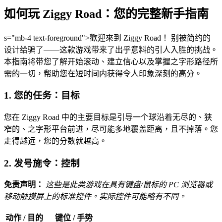
如何玩 Ziggy Road：您的完整新手指南
s="mb-4 text-foreground">歡迎來到 Ziggy Road！ 别被简约的
设计给骗了——这款游戏带来了出乎意料的引人入胜的挑战。
本指南将带您了解开始滚动、建立信心以及掌握之字形路径所
需的一切，帮助您在短时间内获得令人印象深刻的高分。
1. 您的任务：目标
您在 Ziggy Road 中的主要目标是引导一个球沿着无尽的、狭
窄的、之字形平台前进，尽可能多地覆盖距离，且不掉落。您
走得越远，您的分数就越高。
2. 发号施令：控制
免责声明：
这些是此类游戏在具有键盘/鼠标的 PC 浏览器或
移动触摸屏上的标准控件。实际控件可能略有不同。
动作 / 目的
键位 / 手势