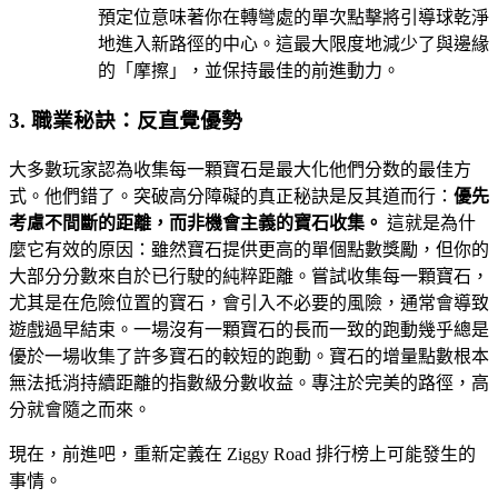
預定位意味著你在轉彎處的單次點擊將引導球乾淨
地進入新路徑的中心。這最大限度地減少了與邊緣
的「摩擦」，並保持最佳的前進動力。
3. 職業秘訣：反直覺優勢
大多數玩家認為收集每一顆寶石是最大化他們分数的最佳方
式。他們錯了。突破高分障礙的真正秘訣是反其道而行：
優先
考慮不間斷的距離，而非機會主義的寶石收集。
這就是為什
麼它有效的原因：雖然寶石提供更高的單個點數獎勵，但你的
大部分分數來自於已行駛的純粹距離。嘗試收集每一顆寶石，
尤其是在危險位置的寶石，會引入不必要的風險，通常會導致
遊戲過早結束。一場沒有一顆寶石的長而一致的跑動幾乎總是
優於一場收集了許多寶石的較短的跑動。寶石的增量點數根本
無法抵消持續距離的指數級分數收益。專注於完美的路徑，高
分就會隨之而來。
現在，前進吧，重新定義在 Ziggy Road 排行榜上可能發生的
事情。