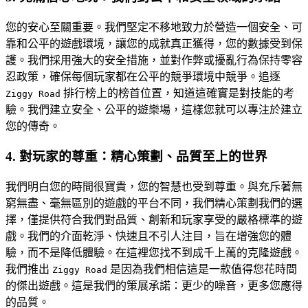
您的安心至關重要。我們堅定不移地致力於營造一個安全、可
靠和公平的遊戲環境，讓您的成就真正獲得，您的數據受到保
護。我們採用強大的安全措施，並對作弊或擾亂行為保持零容
忍政策，確保每個玩家都在公平的競爭環境中競爭。追逐
排行榜上的榜首位置，知道這確實是對技能的考
Ziggy Road
驗。我們建立安全、公平的遊樂場，這樣您就可以專注於建立
您的傳奇。
4. 對玩家的尊重：精心策劃、品質至上的世界
我們明白您的時間很寶貴，您的智慧也受到尊重。與充斥著無
窮無盡、毫無區別的遊戲的平台不同，我們精心策劃我們的選
擇，僅提供符合我們對品質、創新和玩家享受的嚴格標準的遊
戲。我們的介面乾淨、快速且不引人注目，旨在增強您的體
驗，而不是降低體驗。在這裡您找不到成千上萬的克隆遊戲。
我們推出
是因為我們相信這是一款值得您花時間
Ziggy Road
的傑出遊戲。這是我們的策展承諾：更少的噪音，更多您應得
的品質。