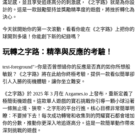
滿足感，並且享受追逐高分的刺激感，《之字路》就是為你設
計的。這是一款鼓勵堅持並獎勵精準度的遊戲，將挫折轉化為
決心。
今天就開始你的第一次滾動，看看你能在《之字路》上把你的
球開到多遠！你能創下新的紀錄嗎？
玩轉之字路：精準與反應的考驗！
text-foreground">你是否曾想過你的反應是否真的如你所想般
敏銳？《之字路》將在此給你終極考驗，提供一款看似簡單卻
引人入勝的街機體驗，讓你坐立難安。
《之字路》於 2025 年 3 月在 Azgames.io 上發布，重新定義了
極簡街機遊戲。這款單人遊戲的寶石挑戰你引導一顆小球沿著
一條無止境、狹窄、之字形的平台行進。核心目標非常簡單明
瞭：不要掉下去！每次成功轉彎和收集到的閃耀寶石都會增加
你的分數，推動你更深入地追逐高分。這是一款簡單動作帶來
深刻挑戰的遊戲。