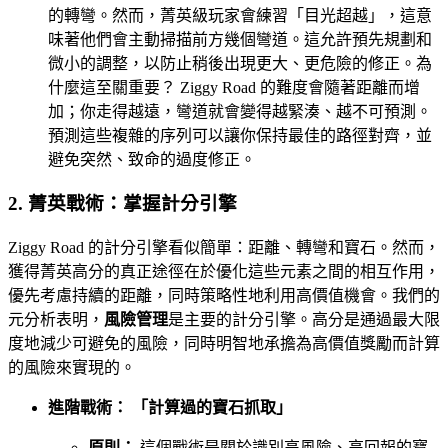
的轉彎。然而，菁英級玩家會練習「目光超越」，這意
味著他們會主動掃描前方幾個彎道。這允許預先規劃和
微小的調整，以防止稍後出現更大、更危險的修正。為
什麼這至關重要？ Ziggy Road 的難度會隨著距離而增
加；你走得越遠，彎道就會變得越緊湊、越不可預測。
預測這些複雜的序列可以讓你保持最佳的路徑對齊，並
避免突然、致命的過度修正。
2. 菁英戰術：掌握計分引擎
Ziggy Road 的計分引擎看似簡單：距離、轉彎和寶石。然而，
獲得菁英高分的真正途徑在於優化這些元素之間的相互作用，
優先考慮持續的距離，同時策略性地利用高價值機會。我們的
元分析表明，
風險管理
是主要的計分引擎。高分是通過最大限
度地減少可避免的風險，同時明智地承擔為高價值獎勵而計算
的風險來實現的。
進階戰術： 「計算過的寶石抓取」
原則：
這個戰術是關於識別高風險、高回報的寶