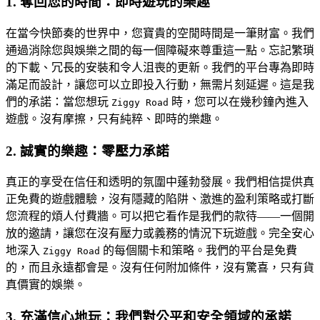
1. 奪回您的時間：即時遊玩的樂趣
在當今快節奏的世界中，您寶貴的空閒時間是一筆財富。我們
通過消除您與娛樂之間的每一個障礙來尊重這一點。忘記繁瑣
的下載、冗長的安裝和令人沮喪的更新。我們的平台專為即時
滿足而設計，讓您可以立即投入行動，無需片刻延遲。這是我
們的承諾：當您想玩
時，您可以在幾秒鐘內進入
Ziggy Road
遊戲。沒有摩擦，只有純粹、即時的樂趣。
2. 誠實的樂趣：零壓力承諾
真正的享受在信任和透明的氛圍中蓬勃發展。我們相信提供真
正免費的遊戲體驗，沒有隱藏的陷阱、激進的盈利策略或打斷
您流程的煩人付費牆。可以把它看作是我們的款待——一個開
放的邀請，讓您在沒有壓力或義務的情況下玩遊戲。完全安心
地深入
的每個關卡和策略。我們的平台是免費
Ziggy Road
的，而且永遠都會是。沒有任何附加條件，沒有驚喜，只有貨
真價實的娛樂。
3. 充滿信心地玩：我們對公平和安全領域的承諾