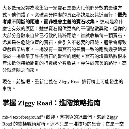
大多數玩家認為收集每一顆寶石是最大化他們分数的最佳方
式。他們錯了。突破高分障礙的真正秘訣是反其道而行：
優先
考慮不間斷的距離，而非機會主義的寶石收集。
這就是為什
麼它有效的原因：雖然寶石提供更高的單個點數獎勵，但你的
大部分分數來自於已行駛的純粹距離。嘗試收集每一顆寶石，
尤其是在危險位置的寶石，會引入不必要的風險，通常會導致
遊戲過早結束。一場沒有一顆寶石的長而一致的跑動幾乎總是
優於一場收集了許多寶石的較短的跑動。寶石的增量點數根本
無法抵消持續距離的指數級分數收益。專注於完美的路徑，高
分就會隨之而來。
現在，前進吧，重新定義在 Ziggy Road 排行榜上可能發生的
事情。
掌握 Ziggy Road：進階策略指南
mb-4 text-foreground">歡迎，有抱負的冠軍們，來到 Ziggy
Road 的終極戰術解析。這不只是一堆技巧的集合；它是一堂