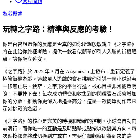
常見問題
遊戲概述
玩轉之字路：精準與反應的考驗！
你是否曾想過你的反應是否真的如你所想般敏銳？《之字路》
將在此給你終極考驗，提供一款看似簡單卻引人入勝的街機體
驗，讓你坐立難安。
《之字路》於 2025 年 3 月在 Azgames.io 上發布，重新定義了
極簡街機遊戲。這款單人遊戲的寶石挑戰你引導一顆小球沿著
一條無止境、狹窄、之字形的平台行進。核心目標非常簡單明
瞭：不要掉下去！每次成功轉彎和收集到的閃耀寶石都會增加
你的分數，推動你更深入地追逐高分。這是一款簡單動作帶來
深刻挑戰的遊戲。
《之字路》的核心是完美的時機和精確的控制。小球會自動向
前滑行，而你唯一的互動是及時點擊或點按以改變其方向。每
次點按都會將球切換到左或右，需要仔細觀察即將到來的路