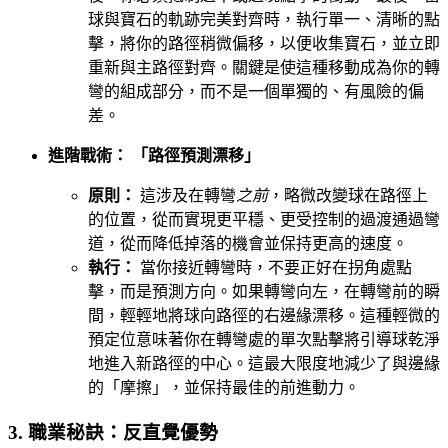
球與寶石的軌跡完美對齊時，執行單一、清晰的點
擊，將你的路徑稍微偏移，以便收集寶石，並立即
重新與主路徑對齊。關鍵是使這種移動成為你的轉
彎的組成部分，而不是一個單獨的、有風險的偏
差。
進階戰術： 「路徑預測漂移」
原則：
這涉及在轉彎
之前
，略微改變球在路徑上
的位置，從而實現更平穩、更受控制的過渡通過彎
道，從而降低掉落的機會並保持更高的速度。
執行：
當你接近轉彎時，不要正好在拐角處點
擊，而是預測方向。如果轉彎向左，在轉彎前的瞬
間，輕輕地將球向路徑的右邊緣漂移。這種輕微的
預定位意味著你在轉彎處的單次點擊將引導球乾淨
地進入新路徑的中心。這最大限度地減少了與邊緣
的「摩擦」，並保持最佳的前進動力。
3. 職業秘訣：反直覺優勢