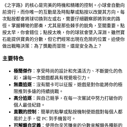
《之字路》的核心是完美的時機和精確的控制。小球會自動向
前滑行，而你唯一的互動是及時點擊或點按以改變其方向。每
次點按都會將球切換到左或右，需要仔細觀察即將到來的路
徑。掌握轉彎的節奏，尤其是那些棘手的銳角，至關重要。點
按太早，你會錯位；點按太晚，你的球就會墜入深淵。雖然寶
石能提供寶貴的分數，但它們經常出現在危險的位置，迫使你
做出戰略決策：為了獎勵而冒險，還是安全為上？
主要特色
極簡傑作
：享受時尚的設計和充滿活力、不斷變化的色
彩，讓每一次遊戲都具有視覺吸引力。
無盡追逐
：沒有關卡可以征服，遊戲是對你能將你的極
限推到多遠的持續挑戰。
高分追逐
：與自己競爭，在每一次嘗試中努力打破你的
個人最佳紀錄。
直觀的控制
：簡單的點擊或點按機制使遊戲對每個人都
易於上手，從 PC 到手機皆可。
可解鎖自定義
：使用你辛苦賺來的分數來解鎖各種新的