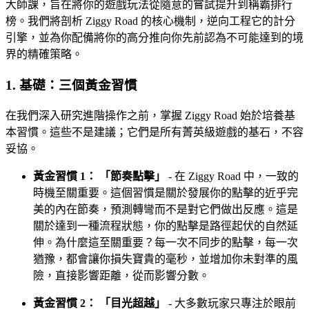
大師課，旨在將你的遊戲玩法從隨意的嘗試提升到稱霸排行
榜。我們將剖析 Ziggy Road 的核心機制，逆向工程它的計分
引擎，並為你配備將你的高分推向你先前認為不可能達到的境
界的精確策略。
1. 基礎：三個黃金習慣
在我們深入研究進階操作之前，掌握 Ziggy Road 始於培養基
本習慣。這些不是建議；它們是所有菁英級遊戲的基石，不容
妥協。
黃金習慣 1： 「節奏點擊」
- 在 Ziggy Road 中，一致的
時機至關重要。這個習慣是關於發展你的點擊的近乎完
美的內在節奏，預測轉彎而不是對它們做出反應。這是
關於達到一種流程狀態，你的點擊是路徑起伏的自然延
伸。為什麼這至關重要？每一次不同步的點擊，每一次
猶豫，都會讓你損失寶貴的毫秒，並增加你未對準的風
險，直接影響距離，從而影響分數。
黃金習慣 2： 「目光超越」
- 大多數玩家只專注於眼前