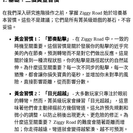
在我們深入研究進階操作之前，掌握 Ziggy Road 始於培養基
本習慣。這些不是建議；它們是所有菁英級遊戲的基石，不容
妥協。
黃金習慣 1： 「節奏點擊」
- 在 Ziggy Road 中，一致的
時機至關重要。這個習慣是關於發展你的點擊的近乎完
美的內在節奏，預測轉彎而不是對它們做出反應。這是
關於達到一種流程狀態，你的點擊是路徑起伏的自然延
伸。為什麼這至關重要？每一次不同步的點擊，每一次
猶豫，都會讓你損失寶貴的毫秒，並增加你未對準的風
險，直接影響距離，從而影響分數。
黃金習慣 2： 「目光超越」
- 大多數玩家只專注於眼前
的轉彎。然而，菁英級玩家會練習「目光超越」，這意
味著他們會主動掃描前方幾個彎道。這允許預先規劃和
微小的調整，以防止稍後出現更大、更危險的修正。為
什麼這至關重要？ Ziggy Road 的難度會隨著距離而增
加；你走得越遠，彎道就會變得越緊湊、越不可預測。