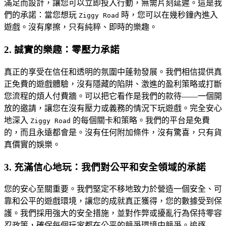
滿足而設計，讓您可以立即投入行動，無需片刻延遲。這是我
們的承諾：當您想玩
時，您可以在幾秒鐘內進入
Ziggy Road
遊戲。沒有摩擦，只有純粹、即時的樂趣。
2. 誠實的樂趣：零壓力承諾
真正的享受在信任和透明的氛圍中蓬勃發展。我們相信提供真
正免費的遊戲體驗，沒有隱藏的陷阱、激進的盈利策略或打斷
您流程的煩人付費牆。可以把它看作是我們的款待——一個開
放的邀請，讓您在沒有壓力或義務的情況下玩遊戲。完全安心
地深入
的每個關卡和策略。我們的平台是免費
Ziggy Road
的，而且永遠都會是。沒有任何附加條件，沒有驚喜，只有貨
真價實的娛樂。
3. 充滿信心地玩：我們對公平和安全領域的承諾
您的安心至關重要。我們堅定不移地致力於營造一個安全、可
靠和公平的遊戲環境，讓您的成就真正獲得，您的數據受到保
護。我們採用強大的安全措施，並對作弊或擾亂行為保持零容
忍政策，確保每個玩家都在公平的競爭環境中競爭。追逐