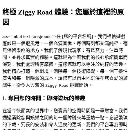
終極 Ziggy Road 體驗：您屬於這裡的原
因
ass="mb-4 text-foreground">在 [您的平台名稱]，我們相信遊戲
應該是一個避風港，一個充滿喜悅，每個時刻都充滿純粹、毫
無保留樂趣的地方。我們了解現代玩家：有鑑賞力、注重時
間，並尋求真實的體驗。這就是為什麼我們的核心承諾簡單而
深刻：我們處理所有摩擦，這樣您就可以專注於純粹的樂趣。
我們精心打造一個環境，消除每一個技術障礙、每一個干擾性
廣告和每一個隱藏的成本，讓您可以自由地沉浸在您喜愛的遊
戲中，從令人興奮的
挑戰開始。
Ziggy Road
1. 奪回您的時間：即時遊玩的樂趣
在當今快節奏的世界中，您寶貴的空閒時間是一筆財富。我們
通過消除您與娛樂之間的每一個障礙來尊重這一點。忘記繁瑣
的下載、冗長的安裝和令人沮喪的更新。我們的平台專為即時