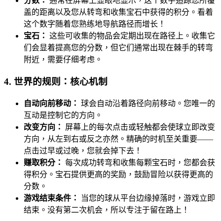
分数：
通常在屏幕上显眼地显示，这个数字追踪您所覆
盖的距离以及您从转弯和收集宝石中获得的积分。看着
这个数字随着您熟练地导航路径而增长！
宝石：
这些可收集的物品会定期出现在路径上。收集它
们会显着提高您的分数，但它们通常出现在棘手的转弯
附近，需要仔细考虑。
4. 世界的规则：核心机制
自动向前移动：
球会自动沿着路径向前移动。您唯一的
互动是控制它的方向。
改变方向：
屏幕上的每次点击或轻触都会使球立即改变
方向，从左到右或反之亦然。精确的时机至关重要——
点击过早或过晚，您就会掉下去！
赚取积分：
每次成功转弯和收集每颗宝石时，您都会获
得积分。宝石提供更高的奖励，鼓励冒险以获得更高的
分数。
游戏结束条件：
当您的球从平台边缘掉落时，游戏立即
结束。没有第二次机会，所以专注于留在路上！