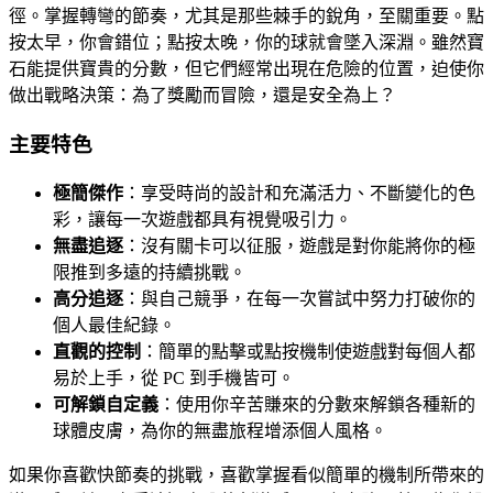
徑。掌握轉彎的節奏，尤其是那些棘手的銳角，至關重要。點
按太早，你會錯位；點按太晚，你的球就會墜入深淵。雖然寶
石能提供寶貴的分數，但它們經常出現在危險的位置，迫使你
做出戰略決策：為了獎勵而冒險，還是安全為上？
主要特色
極簡傑作
：享受時尚的設計和充滿活力、不斷變化的色
彩，讓每一次遊戲都具有視覺吸引力。
無盡追逐
：沒有關卡可以征服，遊戲是對你能將你的極
限推到多遠的持續挑戰。
高分追逐
：與自己競爭，在每一次嘗試中努力打破你的
個人最佳紀錄。
直觀的控制
：簡單的點擊或點按機制使遊戲對每個人都
易於上手，從 PC 到手機皆可。
可解鎖自定義
：使用你辛苦賺來的分數來解鎖各種新的
球體皮膚，為你的無盡旅程增添個人風格。
如果你喜歡快節奏的挑戰，喜歡掌握看似簡單的機制所帶來的