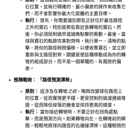
石位置，並執行精確的、最小偏差的操作來收集它
們，而不會影響你最大化距離的主要目標。
執行：
首先，你需要識別那些正好位於最佳路徑
之外的寶石，特別是那些靠近急轉彎的寶石。然
後，你必須抵制過早或過晚點擊的衝動。最後，當
球與寶石的軌跡完美對齊時，執行單一、清晰的點
擊，將你的路徑稍微偏移，以便收集寶石，並立即
重新與主路徑對齊。關鍵是使這種移動成為你的轉
彎的組成部分，而不是一個單獨的、有風險的偏
差。
進階戰術： 「路徑預測漂移」
原則：
這涉及在轉彎
之前
，略微改變球在路徑上
的位置，從而實現更平穩、更受控制的過渡通過彎
道，從而降低掉落的機會並保持更高的速度。
執行：
當你接近轉彎時，不要正好在拐角處點
擊，而是預測方向。如果轉彎向左，在轉彎前的瞬
間，輕輕地將球向路徑的右邊緣漂移。這種輕微的