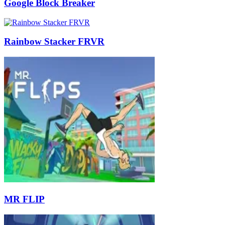
Google Block Breaker
Rainbow Stacker FRVR
MR FLIP