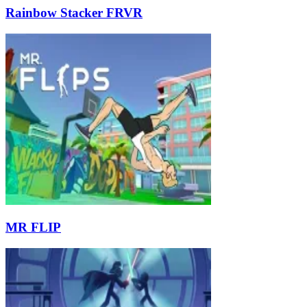
Rainbow Stacker FRVR
MR FLIP