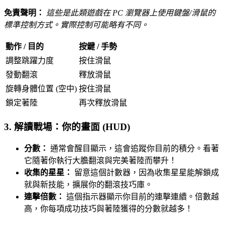
免責聲明：
這些是此類遊戲在 PC 瀏覽器上使用鍵盤/滑鼠的
標準控制方式。實際控制可能略有不同。
動作 / 目的
按鍵 / 手勢
調整跳躍力度
按住滑鼠
發動翻滾
釋放滑鼠
旋轉身體位置 (空中)
按住滑鼠
鎖定著陸
再次釋放滑鼠
3. 解讀戰場：你的畫面 (HUD)
分數：
通常會醒目顯示，這會追蹤你目前的積分。看著
它隨著你執行大膽翻滾與完美著陸而攀升！
收集的星星：
留意這個計數器，因為收集星星能解鎖成
就與新技能，擴展你的翻滾技巧庫。
連擊倍數：
這個指示器顯示你目前的連擊連續。倍數越
高，你每項成功技巧與著陸獲得的分數就越多！