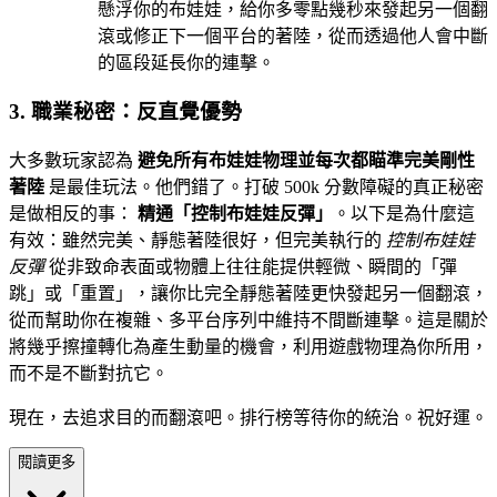
懸浮你的布娃娃，給你多零點幾秒來發起另一個翻
滾或修正下一個平台的著陸，從而透過他人會中斷
的區段延長你的連擊。
3. 職業秘密：反直覺優勢
大多數玩家認為
避免所有布娃娃物理並每次都瞄準完美剛性
著陸
是最佳玩法。他們錯了。打破 500k 分數障礙的真正秘密
是做相反的事：
精通「控制布娃娃反彈」
。以下是為什麼這
有效：雖然完美、靜態著陸很好，但完美執行的
控制布娃娃
反彈
從非致命表面或物體上往往能提供輕微、瞬間的「彈
跳」或「重置」，讓你比完全靜態著陸更快發起另一個翻滾，
從而幫助你在複雜、多平台序列中維持不間斷連擊。這是關於
將幾乎擦撞轉化為產生動量的機會，利用遊戲物理為你所用，
而不是不斷對抗它。
現在，去追求目的而翻滾吧。排行榜等待你的統治。祝好運。
閱讀更多