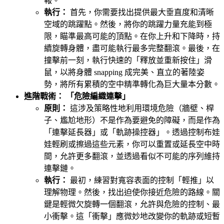
報。
執行：
首先，你需要找出提供最大垂直度和清晰
空域的跳躍點。然後，將你的跳躍力量充能到極
限，瞄準最高可能的頂點。在你上升和下降時，持
續旋轉身體，盡可能執行最多完整翻滾。最後，在
撞擊前一刻，執行快速的「釋放並重新按住」滑
鼠，以將身體 snapping 成完美、直立的著陸姿
勢，將所有累積的空中精準轉化為巨大量本分數。
進階戰術： 「危險編織連擊」
原則：
這涉及策略性地利用環境危險（牆壁、桿
子、尷尬地形）不是作為要避免的障礙，而是作為
「連擊延長器」或「軌跡操控器」。透過控制布娃
娃輕刷或擦過這些元素，你可以重置或延長空中時
間，允許更多翻滾，並透過看似不可能的序列維持
連擊鏈。
執行：
最初，練習對寬容表面的控制「輕推」以
理解物理。然後，找出迫使你接近危險的路線。關
鍵是輕微欠旋轉一個翻滾，允許與危險的控制、最
小衝擊。這「衝擊」應微妙地改變你的軌跡或短暫