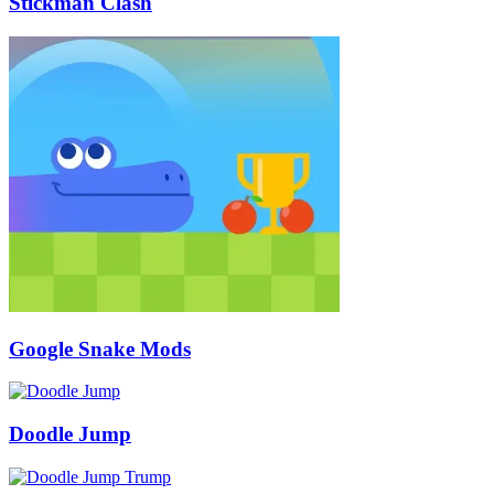
Stickman Clash
Google Snake Mods
Doodle Jump