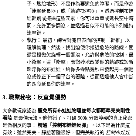
子、尷尬地形）不是作為要避免的障礙，而是作為
「連擊延長器」或「軌跡操控器」。透過控制布娃
娃輕刷或擦過這些元素，你可以重置或延長空中時
間，允許更多翻滾，並透過看似不可能的序列維持
連擊鏈。
執行：
最初，練習對寬容表面的控制「輕推」以
理解物理。然後，找出迫使你接近危險的路線。關
鍵是輕微欠旋轉一個翻滾，允許與危險的控制、最
小衝擊。這「衝擊」應微妙地改變你的軌跡或短暫
懸浮你的布娃娃，給你多零點幾秒來發起另一個翻
滾或修正下一個平台的著陸，從而透過他人會中斷
的區段延長你的連擊。
3. 職業秘密：反直覺優勢
大多數玩家認為
避免所有布娃娃物理並每次都瞄準完美剛性
著陸
是最佳玩法。他們錯了。打破 500k 分數障礙的真正秘密
是做相反的事：
精通「控制布娃娃反彈」
。以下是為什麼這
有效：雖然完美、靜態著陸很好，但完美執行的
控制布娃娃