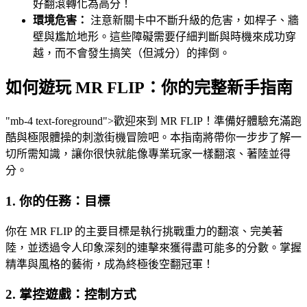
好翻滾轉化為高分！
環境危害：
注意新關卡中不斷升級的危害，如桿子、牆
壁與尷尬地形。這些障礙需要仔細判斷與時機來成功穿
越，而不會發生搞笑（但減分）的摔倒。
如何遊玩 MR FLIP：你的完整新手指南
"mb-4 text-foreground">歡迎來到 MR FLIP！準備好體驗充滿跑
酷與極限體操的刺激街機冒險吧。本指南將帶你一步步了解一
切所需知識，讓你很快就能像專業玩家一樣翻滾、著陸並得
分。
1. 你的任務：目標
你在 MR FLIP 的主要目標是執行挑戰重力的翻滾、完美著
陸，並透過令人印象深刻的連擊來獲得盡可能多的分數。掌握
精準與風格的藝術，成為終極後空翻冠軍！
2. 掌控遊戲：控制方式