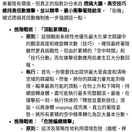
美著陸有價值，但真正的指数計分來自
透過大膽、高空技巧
維持高倍數連擊，並以精準、最小衝擊著陸結束
。 「街機」
模式透過其倍數機制進一步強調這一點。
進階戰術： 「頂點累積器」
原則：
這個戰術系統性地優先最大化單次跳躍中
的翻滾高度和總旋轉次數（技巧），確保最終著陸
雖然更具挑戰性，但由於累積的「空中時間」和
「技巧分數」而在連擊倍數應用前產生巨大分數回
報。
執行：
首先，你需要找出提供最大垂直度和清晰
空域的跳躍點。然後，將你的跳躍力量充能到極
限，瞄準最高可能的頂點。在你上升和下降時，持
續旋轉身體，盡可能執行最多完整翻滾。最後，在
撞擊前一刻，執行快速的「釋放並重新按住」滑
鼠，以將身體 snapping 成完美、直立的著陸姿
勢，將所有累積的空中精準轉化為巨大量本分數。
進階戰術： 「危險編織連擊」
原則：
這涉及策略性地利用環境危險（牆壁、桿