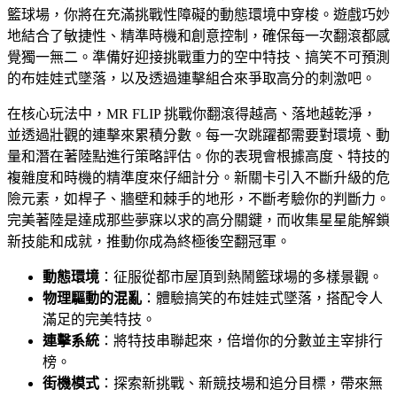
籃球場，你將在充滿挑戰性障礙的動態環境中穿梭。遊戲巧妙
地結合了敏捷性、精準時機和創意控制，確保每一次翻滾都感
覺獨一無二。準備好迎接挑戰重力的空中特技、搞笑不可預測
的布娃娃式墜落，以及透過連擊組合來爭取高分的刺激吧。
在核心玩法中，MR FLIP 挑戰你翻滾得越高、落地越乾淨，
並透過壯觀的連擊來累積分數。每一次跳躍都需要對環境、動
量和潛在著陸點進行策略評估。你的表現會根據高度、特技的
複雜度和時機的精準度來仔細計分。新關卡引入不斷升級的危
險元素，如桿子、牆壁和棘手的地形，不斷考驗你的判斷力。
完美著陸是達成那些夢寐以求的高分關鍵，而收集星星能解鎖
新技能和成就，推動你成為終極後空翻冠軍。
動態環境
：征服從都市屋頂到熱鬧籃球場的多樣景觀。
物理驅動的混亂
：體驗搞笑的布娃娃式墜落，搭配令人
滿足的完美特技。
連擊系統
：將特技串聯起來，倍增你的分數並主宰排行
榜。
街機模式
：探索新挑戰、新競技場和追分目標，帶來無