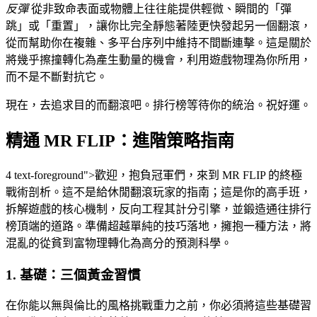
反彈
從非致命表面或物體上往往能提供輕微、瞬間的「彈
跳」或「重置」，讓你比完全靜態著陸更快發起另一個翻滾，
從而幫助你在複雜、多平台序列中維持不間斷連擊。這是關於
將幾乎擦撞轉化為產生動量的機會，利用遊戲物理為你所用，
而不是不斷對抗它。
現在，去追求目的而翻滾吧。排行榜等待你的統治。祝好運。
精通 MR FLIP：進階策略指南
4 text-foreground">歡迎，抱負冠軍們，來到 MR FLIP 的終極
戰術剖析。這不是給休閒翻滾玩家的指南；這是你的高手班，
拆解遊戲的核心機制，反向工程其計分引擎，並鍛造通往排行
榜頂端的道路。準備超越單純的技巧落地，擁抱一種方法，將
混亂的從貧到富物理轉化為高分的預測科學。
1. 基礎：三個黃金習慣
在你能以無與倫比的風格挑戰重力之前，你必須將這些基礎習