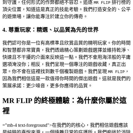
到守護，任何形式的作弊都絕不容忍。追逐
排行榜的
MR FLIP
頂尖位置，知道這是真正的技能考驗。我們打造安全的、公平
的遊樂場，讓你能專注於建立你的傳奇。
4. 尊重玩家：精選、以品質為先的世界
我們認可你是一位有高標準且欣賞品質的精明玩家。你的時間
和智慧都非常寶貴，我們透過精心策劃遊戲選擇並維持乾淨、
快速且不干擾的介面來反映這一點。我們不會用海洋般的平庸
選項淹沒你；相反，我們呈現一個專注的遊戲收藏，真正出
眾。你不會在這裡找到數千個複製遊戲。我們呈現
，
MR FLIP
因為我們相信這是一款值得你時間的傑出遊戲。這就是我們的
策展承諾：更少噪音，更多你應得的品質。
MR FLIP 的終極體驗：為什麼你屬於這
裡
="mb-4 text-foreground">在我們的的核心，我們相信遊戲應該
是純粹的喜悅來源，一個遠離日常的庇護所。我們痴迷於消除