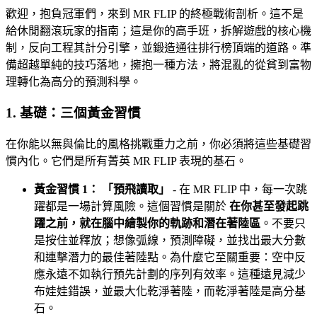
歡迎，抱負冠軍們，來到 MR FLIP 的終極戰術剖析。這不是
給休閒翻滾玩家的指南；這是你的高手班，拆解遊戲的核心機
制，反向工程其計分引擎，並鍛造通往排行榜頂端的道路。準
備超越單純的技巧落地，擁抱一種方法，將混亂的從貧到富物
理轉化為高分的預測科學。
1. 基礎：三個黃金習慣
在你能以無與倫比的風格挑戰重力之前，你必須將這些基礎習
慣內化。它們是所有菁英 MR FLIP 表現的基石。
黃金習慣 1： 「預飛讀取」
- 在 MR FLIP 中，每一次跳
躍都是一場計算風險。這個習慣是關於
在你甚至發起跳
躍之前，就在腦中繪製你的軌跡和潛在著陸區
。不要只
是按住並釋放；想像弧線，預測障礙，並找出最大分數
和連擊潛力的最佳著陸點。為什麼它至關重要：空中反
應永遠不如執行預先計劃的序列有效率。這種遠見減少
布娃娃錯誤，並最大化乾淨著陸，而乾淨著陸是高分基
石。