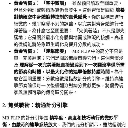
黃金習慣 2： 「空中微調」
- 雖然預飛讀取至關重要，
但意外物理或輕微誤算仍會發生。這個習慣是關於
培養
對精確空中身體旋轉控制的直覺感覺
。你的目標是進行
細微的、幾乎察覺不到的調整，以完美對齊身體進行乾
淨著陸。為什麼它至關重要： 「完美著陸」不只是腳先
落地；它是關於最小化身體與地面或障礙的接觸。高超
的微調能將險象環生轉化為提升分數的成功。
黃金習慣 3： 「連擊節奏」
- MR FLIP 中的高分不只是
單一完美翻滾；它們是關於無縫串聯它們。這個習慣涉
及
理解從一次完美著陸直接過渡到下一次翻滾準備所需
的節奏和時機，以最大化你的連擊倍數持續時間
。為什
麼它至關重要：分數倍數是指数計分的引擎。維持高連
擊節奏確保每一次後續翻滾對總分貢獻更多，將優秀玩
家與無懈可擊的傳奇區分開來。
2. 菁英戰術：精通計分引擎
MR FLIP 的計分引擎是
精準度、高度和技巧執行的微妙平
衡，由嚴苛的連擊系統放大
。我們的元分析顯示，雖然個別完