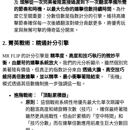
及
理解從一次完美著陸直接過渡到下一次翻滾準備所需
的節奏和時機，以最大化你的連擊倍數持續時間
。為什
麼它至關重要：分數倍數是指数計分的引擎。維持高連
擊節奏確保每一次後續翻滾對總分貢獻更多，將優秀玩
家與無懈可擊的傳奇區分開來。
2. 菁英戰術：精通計分引擎
MR FLIP 的計分引擎是
精準度、高度和技巧執行的微妙平
衡，由嚴苛的連擊系統放大
。我們的元分析顯示，雖然個別完
美著陸有價值，但真正的指数計分來自
透過大膽、高空技巧
維持高倍數連擊，並以精準、最小衝擊著陸結束
。 「街機」
模式透過其倍數機制進一步強調這一點。
進階戰術： 「頂點累積器」
原則：
這個戰術系統性地優先最大化單次跳躍中
的翻滾高度和總旋轉次數（技巧），確保最終著陸
雖然更具挑戰性，但由於累積的「空中時間」和
「技巧分數」而在連擊倍數應用前產生巨大分數回