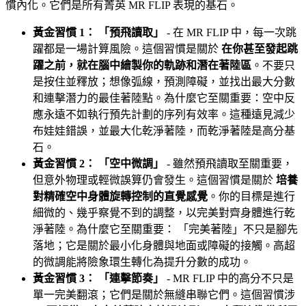
慣內化。它們是所有菁英 MR FLIP 表現的基石。
黃金習慣 1： 「預飛讀取」
- 在 MR FLIP 中，每一次跳
躍都是一場計算風險。這個習慣是關於
在你甚至發起跳
躍之前，就在腦中繪製你的軌跡和潛在著陸區
。不要只
是按住並釋放；想像弧線，預測障礙，並找出最大分數
和連擊潛力的最佳著陸點。為什麼它至關重要：空中反
應永遠不如執行預先計劃的序列有效率。這種遠見減少
布娃娃錯誤，並最大化乾淨著陸，而乾淨著陸是高分基
石。
黃金習慣 2： 「空中微調」
- 雖然預飛讀取至關重要，
但意外物理或輕微誤算仍會發生。這個習慣是關於
培養
對精確空中身體旋轉控制的直覺感覺
。你的目標是進行
細微的、幾乎察覺不到的調整，以完美對齊身體進行乾
淨著陸。為什麼它至關重要： 「完美著陸」不只是腳先
落地；它是關於最小化身體與地面或障礙的接觸。高超
的微調能將險象環生轉化為提升分數的成功。
黃金習慣 3： 「連擊節奏」
- MR FLIP 中的高分不只是
單一完美翻滾；它們是關於無縫串聯它們。這個習慣涉