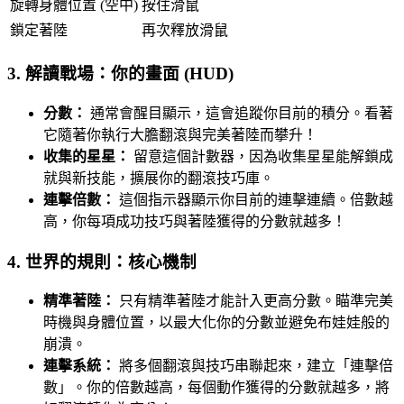
旋轉身體位置 (空中)
按住滑鼠
鎖定著陸
再次釋放滑鼠
3. 解讀戰場：你的畫面 (HUD)
分數：
通常會醒目顯示，這會追蹤你目前的積分。看著
它隨著你執行大膽翻滾與完美著陸而攀升！
收集的星星：
留意這個計數器，因為收集星星能解鎖成
就與新技能，擴展你的翻滾技巧庫。
連擊倍數：
這個指示器顯示你目前的連擊連續。倍數越
高，你每項成功技巧與著陸獲得的分數就越多！
4. 世界的規則：核心機制
精準著陸：
只有精準著陸才能計入更高分數。瞄準完美
時機與身體位置，以最大化你的分數並避免布娃娃般的
崩潰。
連擊系統：
將多個翻滾與技巧串聯起來，建立「連擊倍
數」。你的倍數越高，每個動作獲得的分數就越多，將