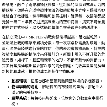
遊樂場，融合了跑酷和極限體操。從粗糙的屋頂到充滿活力的
籃球場，你將在充滿挑戰性障礙的動態環境中穿梭。遊戲巧妙
地結合了敏捷性、精準時機和創意控制，確保每一次翻滾都感
覺獨一無二。準備好迎接挑戰重力的空中特技、搞笑不可預測
的布娃娃式墜落，以及透過連擊組合來爭取高分的刺激吧。
在核心玩法中，MR FLIP 挑戰你翻滾得越高、落地越乾淨，
並透過壯觀的連擊來累積分數。每一次跳躍都需要對環境、動
量和潛在著陸點進行策略評估。你的表現會根據高度、特技的
複雜度和時機的精準度來仔細計分。新關卡引入不斷升級的危
險元素，如桿子、牆壁和棘手的地形，不斷考驗你的判斷力。
完美著陸是達成那些夢寐以求的高分關鍵，而收集星星能解鎖
新技能和成就，推動你成為終極後空翻冠軍。
動態環境
：征服從都市屋頂到熱鬧籃球場的多樣景觀。
物理驅動的混亂
：體驗搞笑的布娃娃式墜落，搭配令人
滿足的完美特技。
連擊系統
：將特技串聯起來，倍增你的分數並主宰排行
榜。