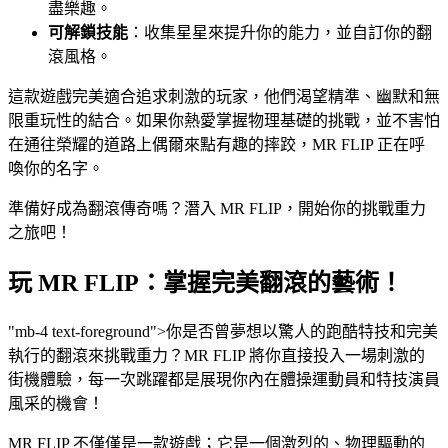
盡樂趣。
可解鎖技能
：收集星星來提升你的能力，並自訂你的翻
滾風格。
這款遊戲完美適合追求刺激的玩家，他們渴望精準、幽默和無
限重玩性的結合。如果你熱愛掌握物理基礎的挑戰，並不害怕
在通往榮耀的道路上偶爾來點有趣的摔跤，MR FLIP 正在呼
喚你的名字。
準備好成為翻滾傳奇嗎？潛入 MR FLIP，開始你的挑戰重力
之旅吧！
玩 MR FLIP：掌握完美翻滾的藝術！
"mb-4 text-foreground">你是否曾夢想以驚人的跑酷特技和完美
執行的翻滾來挑戰重力？MR FLIP 將你直接投入一場刺激的
街機體驗，每一次跳躍都是展現你內在體操運動員和特技演員
風采的機會！
MR FLIP 不僅僅是一款遊戲；它是一個激烈的、物理驅動的