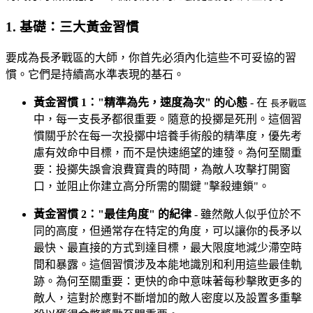
1. 基礎：三大黃金習慣
要成為長矛戰區的大師，你首先必須內化這些不可妥協的習
慣。它們是持續高水準表現的基石。
黃金習慣 1："精準為先，速度為次" 的心態
- 在
長矛戰區
中，每一支長矛都很重要。隨意的投擲是死刑。這個習
慣關乎於在每一次投擲中培養手術般的精準度，優先考
慮有效命中目標，而不是快速絕望的連發。為何至關重
要：投擲失誤會浪費寶貴的時間，為敵人攻擊打開窗
口，並阻止你建立高分所需的關鍵 "擊殺連鎖"。
黃金習慣 2："最佳角度" 的紀律
- 雖然敵人似乎位於不
同的高度，但通常存在特定的角度，可以讓你的長矛以
最快、最直接的方式到達目標，最大限度地減少滯空時
間和暴露。這個習慣涉及本能地識別和利用這些最佳軌
跡。為何至關重要：更快的命中意味著每秒擊敗更多的
敵人，這對於應對不斷增加的敵人密度以及設置多重擊