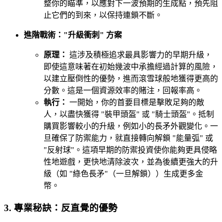
整你的瞄準，以應對下一波預期的生成點，預先阻
止它們的到來，以保持連鎖不斷。
進階戰術："升級衝刺" 方案
原理：
這涉及積極追求最具影響力的早期升級，
即使這意味著在初始幾波中承擔經過計算的風險，
以建立壓倒性的優勢，進而滾雪球般地獲得更高的
分數。這是一個資源效率的賭注，回報率高。
執行：
一開始，你的首要目標是擊敗足夠的敵
人，以盡快獲得 "裝甲頭盔" 或 "騎士頭盔"。抵制
購買影響較小的升級，例如小的長矛外觀變化。一
旦確保了防禦能力，就直接轉向解鎖 "能量弧" 或
"反射球"。這項早期的防禦投資使你能夠更具侵略
性地遊戲，更快地清除波次，並為後續更強大的升
級（如 "綠色長矛"（一旦解鎖））生成更多金
幣。
3. 專業秘訣：反直覺的優勢