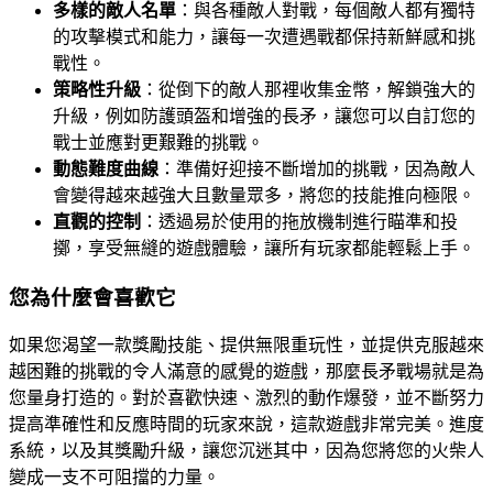
多樣的敵人名單
：與各種敵人對戰，每個敵人都有獨特
的攻擊模式和能力，讓每一次遭遇戰都保持新鮮感和挑
戰性。
策略性升級
：從倒下的敵人那裡收集金幣，解鎖強大的
升級，例如防護頭盔和增強的長矛，讓您可以自訂您的
戰士並應對更艱難的挑戰。
動態難度曲線
：準備好迎接不斷增加的挑戰，因為敵人
會變得越來越強大且數量眾多，將您的技能推向極限。
直觀的控制
：透過易於使用的拖放機制進行瞄準和投
擲，享受無縫的遊戲體驗，讓所有玩家都能輕鬆上手。
您為什麼會喜歡它
如果您渴望一款獎勵技能、提供無限重玩性，並提供克服越來
越困難的挑戰的令人滿意的感覺的遊戲，那麼長矛戰場就是為
您量身打造的。對於喜歡快速、激烈的動作爆發，並不斷努力
提高準確性和反應時間的玩家來說，這款遊戲非常完美。進度
系統，以及其獎勵升級，讓您沉迷其中，因為您將您的火柴人
變成一支不可阻擋的力量。