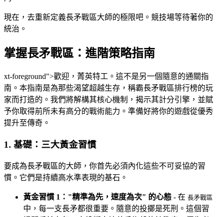
現在，去重新定義長矛戰區大師的極限吧。競技場等待著你的
統治。
掌握長矛戰區：進階策略指南
xt-foreground">歡迎，菁英特工。這不是另一個隨意的通關指
南。本指南是為那些渴望超越生存，稱霸長矛戰區排行榜的玩
家而打造的。我們將解構其核心機制，揭示其計分引擎，並賦
予你取得前所未有高分的戰術能力。準備好將你的遊戲從優秀
提升至傳奇。
1. 基礎：三大黃金習慣
要成為長矛戰區的大師，你首先必須內化這些不可妥協的習
慣。它們是持續高水準表現的基石。
黃金習慣 1："精準為先，速度為次" 的心態
- 在
長矛戰區
中，每一支長矛都很重要。隨意的投擲是死刑。這個習