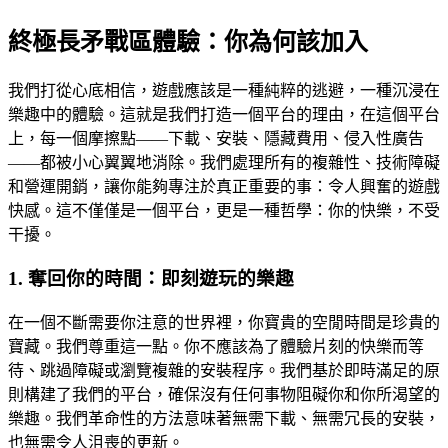
終極長矛戰區體驗：你為何該加入
我們打從心底相信，遊戲應該是一種純粹的逃避，一種沉浸在
樂趣中的體驗。這就是我們打造一個平台的理由，在這個平台
上，每一個摩擦點——下載、安裝、隱藏費用、侵入性廣告
——都被小心翼翼地消除。我們處理所有的複雜性、技術障礙
和營運開銷，讓你能夠專注於真正重要的事：令人興奮的遊戲
快感。這不僅僅是一個平台，更是一種哲學：你的快樂，不受
干擾。
1. 奪回你的時間：即刻遊玩的樂趣
在一個不斷需要你注意的世界裡，你寶貴的空閒時間是珍貴的
寶藏。我們尊重這一點。你不應該為了體驗片刻的快樂而等
待、跳過障礙或瀏覽複雜的安裝程序。我們基於即時滿足的原
則構建了我們的平台，確保沒有任何事物阻礙你和你所渴望的
樂趣。我們革命性的方法意味著無需下載、無需冗長的安裝，
也無需令人沮喪的更新。