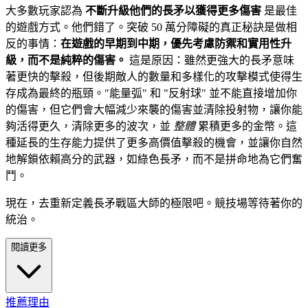
大多數玩家認為
不斷升級他們的長矛以獲得更多傷害
是最佳
的遊戲方式。他們錯了。突破 50 萬分障礙的真正秘訣是做相
反的事情：
在遊戲的早期到中期，優先考慮防禦和實用性升
級，而不是純粹的傷害。
這是原因：雖然更強大的長矛意味
著更快的擊殺，但後期敵人的數量和多樣化的攻擊模式使得生
存成為最終的瓶頸。"能量弧" 和 "反射球" 並不能直接增加你
的傷害，但它們會大幅減少來襲的傷害並清除投射物，讓你能
夠活得更久，清除更多的波次，並
整體
累積更多的金幣。這
種延長的生存能力提供了更多高價值擊殺的機會，並讓你自然
地解鎖依賴高分的武器，如綠色長矛，而不是拼命地為它們奮
鬥。
現在，去重新定義長矛戰區大師的極限吧。競技場等待著你的
統治。
閱讀更多
推薦理由