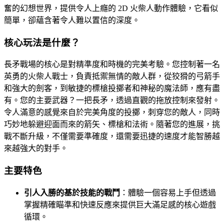
奮的幻想世界，提供令人上癮的 2D 火柴人動作體驗，它看似
簡單，卻蘊含著令人難以置信的深度。
核心玩法是什麼？
長矛戰場的核心是對精準度和時機的完美考驗。您控制著一名
英勇的火柴人戰士，負責抵禦無情的敵人群，從狡猾的弓箭手
和強大的劍客，到敏捷的標槍投擲者和神秘的魔法師，應有盡
有。您的主要武器？一把長矛，透過直觀的拖放控制來發射。
令人滿意的感覺來自於完美角度的投擲，刺穿您的敵人，同時
巧妙地躲避迎面而來的箭矢、標槍和法術。隨著您的進展，挑
戰不斷升級，不僅需要準確度，還需要迅捷的速度才能智勝越
來越強大的對手。
主要特色
引人入勝的基於技能的戰鬥
：體驗一個容易上手但透過
掌握精確瞄準和快速反應來提供巨大滿足感的核心遊戲
循環。