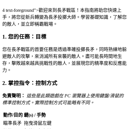
4 text-foreground">歡迎來到長矛戰區！本指南將助您快速上
手，將您從新兵轉變為長矛投擲大師。學習基礎知識，了解您
的敵人，並立即稱霸戰場。
1. 您的任務：目標
您在長矛戰區的首要任務是透過準確投擲長矛，同時熟練地躲
避敵人的攻擊，來消滅所有來襲的敵人。盡可能長時間地生
存，擊敗越來越具挑戰性的敵人，並展現您的精準度和反應能
力。
2. 掌控指令：控制方式
免責聲明：
這些是此類遊戲在 PC 瀏覽器上使用鍵盤/滑鼠的
標準控制方式。實際控制方式可能略有不同。
動作/目的
鍵(s) / 手勢
瞄準長矛
拖曳滑鼠左鍵