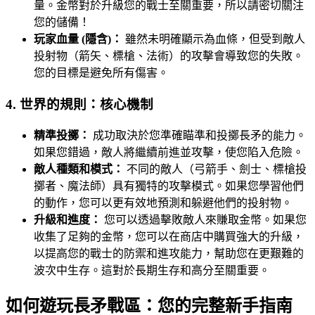
量。金幣對於升級您的戰士至關重要，所以請密切關注
您的儲備！
玩家血量 (隱含)：
雖然未明確顯示為血條，但受到敵人
投射物（箭矢、標槍、法術）的攻擊會導致您的失敗。
您的目標是避免所有傷害。
4. 世界的規則：核心機制
精準投擲：
成功取決於您準確瞄準和投擲長矛的能力。
如果您錯過，敵人將繼續前進並攻擊，使您陷入危險。
敵人種類和模式：
不同的敵人（弓箭手、劍士、標槍投
擲者、魔法師）具有獨特的攻擊模式。如果您學習他們
的動作，您可以更有效地預測和躲避他們的投射物。
升級和進度：
您可以透過擊敗敵人來賺取金幣。如果您
收集了足夠的金幣，您可以在商店中購買強大的升級，
以提高您的戰士的防禦和進攻能力，幫助您在更艱難的
波次中生存。這對於長期生存和高分至關重要。
如何遊玩長矛戰區：您的完整新手指南