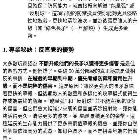
旦確保了防禦能力，就直接轉向解鎖 "能量弧" 或
"反射球"。這項早期的防禦投資使你能夠更具侵略
性地遊戲，更快地清除波次，並為後續更強大的升
級（如 "綠色長矛"（一旦解鎖））生成更多金
幣。
3. 專業秘訣：反直覺的優勢
大多數玩家認為
不斷升級他們的長矛以獲得更多傷害
是最佳
的遊戲方式。他們錯了。突破 50 萬分障礙的真正秘訣是做相
反的事情：
在遊戲的早期到中期，優先考慮防禦和實用性升
級，而不是純粹的傷害。
這是原因：雖然更強大的長矛意味
著更快的擊殺，但後期敵人的數量和多樣化的攻擊模式使得生
存成為最終的瓶頸。"能量弧" 和 "反射球" 並不能直接增加你
的傷害，但它們會大幅減少來襲的傷害並清除投射物，讓你能
夠活得更久，清除更多的波次，並
整體
累積更多的金幣。這
種延長的生存能力提供了更多高價值擊殺的機會，並讓你自然
地解鎖依賴高分的武器，如綠色長矛，而不是拼命地為它們奮
鬥。