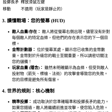
投擲長矛
釋放滑鼠左鍵
移動
不適用（玩家是靜止的）
3. 讀懂戰場：您的螢幕 (HUD)
敵人血量/存在：
敵人將從螢幕右側出現。儘管沒有針對
每個敵人的特定血條，但他們的存在表示您的下一個目
標。
金幣計數器：
位於螢幕某處，顯示您已收集的金幣數
量。金幣對於升級您的戰士至關重要，所以請密切關注
您的儲備！
玩家血量 (隱含)：
雖然未明確顯示為血條，但受到敵人
投射物（箭矢、標槍、法術）的攻擊會導致您的失敗。
您的目標是避免所有傷害。
4. 世界的規則：核心機制
精準投擲：
成功取決於您準確瞄準和投擲長矛的能力。
如果您錯過，敵人將繼續前進並攻擊，使您陷入危險。