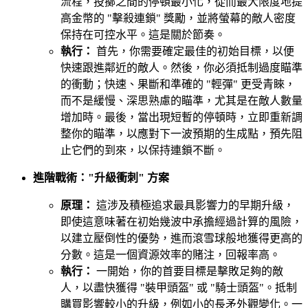
流程，投擲之間的停頓最小化，從而最大限度地提
高金幣的 "擊殺連鎖" 獎勵，並將螢幕的敵人密度
保持在可控水平。這是關於節奏。
執行：
首先，你需要確定最佳的初始目標，以便
快速跟進鄰近的敵人。然後，你必須抵制過度瞄準
的衝動；快速、果斷和準確的 "輕彈" 更受青睞，
而不是緩慢、深思熟慮的瞄準，尤其是在敵人數量
增加時。最後，當出現短暫的停頓時，立即重新調
整你的瞄準，以應對下一波預期的生成點，預先阻
止它們的到來，以保持連鎖不斷。
進階戰術："升級衝刺" 方案
原理：
這涉及積極追求最具影響力的早期升級，
即使這意味著在初始幾波中承擔經過計算的風險，
以建立壓倒性的優勢，進而滾雪球般地獲得更高的
分數。這是一個資源效率的賭注，回報率高。
執行：
一開始，你的首要目標是擊敗足夠的敵
人，以盡快獲得 "裝甲頭盔" 或 "騎士頭盔"。抵制
購買影響較小的升級，例如小的長矛外觀變化。一