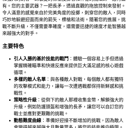
有。您的主要武器？一把長矛，透過直觀的拖放控制來發射。
令人滿意的感覺來自於完美角度的投擲，刺穿您的敵人，同時
巧妙地躲避迎面而來的箭矢、標槍和法術。隨著您的進展，挑
戰不斷升級，不僅需要準確度，還需要迅捷的速度才能智勝越
來越強大的對手。
主要特色
引人入勝的基於技能的戰鬥
：體驗一個容易上手但透過
掌握精確瞄準和快速反應來提供巨大滿足感的核心遊戲
循環。
多樣的敵人名單
：與各種敵人對戰，每個敵人都有獨特
的攻擊模式和能力，讓每一次遭遇戰都保持新鮮感和挑
戰性。
策略性升級
：從倒下的敵人那裡收集金幣，解鎖強大的
升級，例如防護頭盔和增強的長矛，讓您可以自訂您的
戰士並應對更艱難的挑戰。
動態難度曲線
：準備好迎接不斷增加的挑戰，因為敵人
會變得越來越強大且數量眾多，將您的技能推向極限。