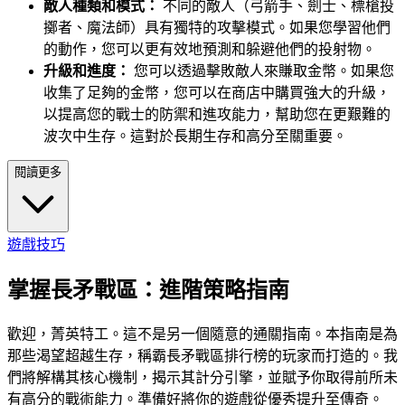
敵人種類和模式：
不同的敵人（弓箭手、劍士、標槍投
擲者、魔法師）具有獨特的攻擊模式。如果您學習他們
的動作，您可以更有效地預測和躲避他們的投射物。
升級和進度：
您可以透過擊敗敵人來賺取金幣。如果您
收集了足夠的金幣，您可以在商店中購買強大的升級，
以提高您的戰士的防禦和進攻能力，幫助您在更艱難的
波次中生存。這對於長期生存和高分至關重要。
閱讀更多
遊戲技巧
掌握長矛戰區：進階策略指南
歡迎，菁英特工。這不是另一個隨意的通關指南。本指南是為
那些渴望超越生存，稱霸長矛戰區排行榜的玩家而打造的。我
們將解構其核心機制，揭示其計分引擎，並賦予你取得前所未
有高分的戰術能力。準備好將你的遊戲從優秀提升至傳奇。