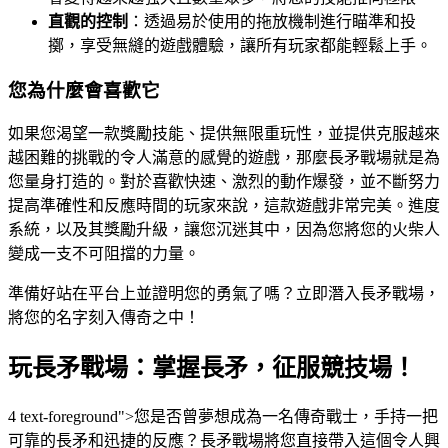
直觀的控制
：透過易於使用的拖放機制進行瞄準和投
擲，享受無縫的遊戲體驗，讓所有玩家都能輕鬆上手。
您為什麼會喜歡它
如果您渴望一款獎勵技能、提供無限重玩性，並提供克服越來
越困難的挑戰的令人滿意的感覺的遊戲，那麼長矛戰場就是為
您量身打造的。對於喜歡快速、激烈的動作爆發，並不斷努力
提高準確性和反應時間的玩家來說，這款遊戲非常完美。進度
系統，以及其獎勵升級，讓您沉迷其中，因為您將您的火柴人
變成一支不可阻擋的力量。
準備好站在平台上並證明您的勇氣了嗎？立即潛入長矛戰場，
將您的名字刻入傳奇之中！
玩長矛戰場：掌握長矛，征服競技場！
4 text-foreground">您是否曾夢想成為一名傳奇戰士，手持一把
可靠的長矛和迅捷的反應？長矛戰場將您直接帶入這個令人興