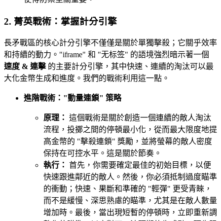
2. 菁英戰術：掌握計分引擎
長矛戰區的核心計分引擎不僅僅是關於單獨擊殺；它關乎效率
和持續的動力。"iframe" 和 "无标签" 的語境強烈暗示著一個
速度 & 連擊
的主要計分引擎，其中快速、連續的淘汰可以最
大化金幣生成和進度。我們的戰術利用這一點。
進階戰術："動量連鎖" 策略
原理：
這個戰術是關於創造一個連續的敵人淘汰
流程，投擲之間的停頓最小化，從而最大限度地提
高金幣的 "擊殺連鎖" 獎勵，並將螢幕的敵人密度
保持在可控水平。這是關於節奏。
執行：
首先，你需要確定最佳的初始目標，以便
快速跟進鄰近的敵人。然後，你必須抵制過度瞄準
的衝動；快速、果斷和準確的 "輕彈" 更受青睞，
而不是緩慢、深思熟慮的瞄準，尤其是在敵人數量
增加時。最後，當出現短暫的停頓時，立即重新調