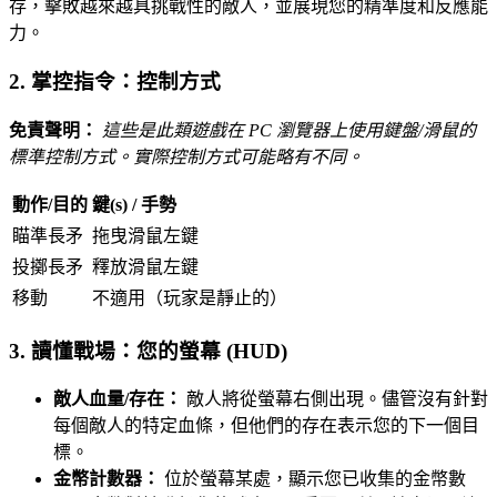
存，擊敗越來越具挑戰性的敵人，並展現您的精準度和反應能
力。
2. 掌控指令：控制方式
免責聲明：
這些是此類遊戲在 PC 瀏覽器上使用鍵盤/滑鼠的
標準控制方式。實際控制方式可能略有不同。
動作/目的
鍵(s) / 手勢
瞄準長矛
拖曳滑鼠左鍵
投擲長矛
釋放滑鼠左鍵
移動
不適用（玩家是靜止的）
3. 讀懂戰場：您的螢幕 (HUD)
敵人血量/存在：
敵人將從螢幕右側出現。儘管沒有針對
每個敵人的特定血條，但他們的存在表示您的下一個目
標。
金幣計數器：
位於螢幕某處，顯示您已收集的金幣數