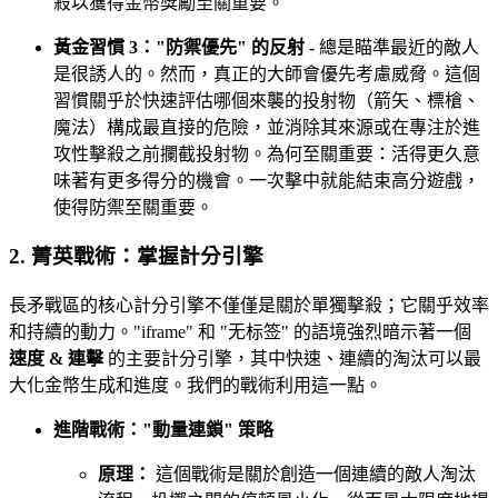
殺以獲得金幣獎勵至關重要。
黃金習慣 3："防禦優先" 的反射
- 總是瞄準最近的敵人
是很誘人的。然而，真正的大師會優先考慮威脅。這個
習慣關乎於快速評估哪個來襲的投射物（箭矢、標槍、
魔法）構成最直接的危險，並消除其來源或在專注於進
攻性擊殺之前攔截投射物。為何至關重要：活得更久意
味著有更多得分的機會。一次擊中就能結束高分遊戲，
使得防禦至關重要。
2. 菁英戰術：掌握計分引擎
長矛戰區的核心計分引擎不僅僅是關於單獨擊殺；它關乎效率
和持續的動力。"iframe" 和 "无标签" 的語境強烈暗示著一個
速度 & 連擊
的主要計分引擎，其中快速、連續的淘汰可以最
大化金幣生成和進度。我們的戰術利用這一點。
進階戰術："動量連鎖" 策略
原理：
這個戰術是關於創造一個連續的敵人淘汰