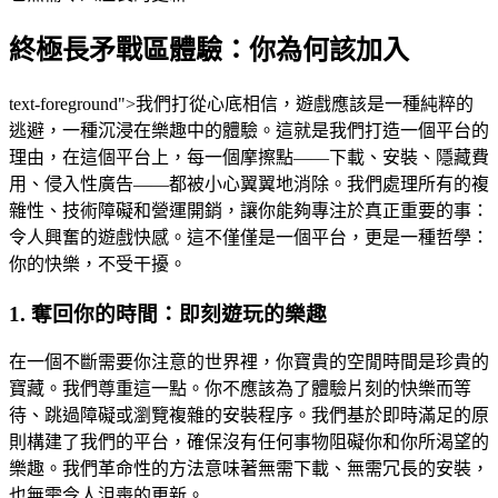
終極長矛戰區體驗：你為何該加入
text-foreground">我們打從心底相信，遊戲應該是一種純粹的
逃避，一種沉浸在樂趣中的體驗。這就是我們打造一個平台的
理由，在這個平台上，每一個摩擦點——下載、安裝、隱藏費
用、侵入性廣告——都被小心翼翼地消除。我們處理所有的複
雜性、技術障礙和營運開銷，讓你能夠專注於真正重要的事：
令人興奮的遊戲快感。這不僅僅是一個平台，更是一種哲學：
你的快樂，不受干擾。
1. 奪回你的時間：即刻遊玩的樂趣
在一個不斷需要你注意的世界裡，你寶貴的空閒時間是珍貴的
寶藏。我們尊重這一點。你不應該為了體驗片刻的快樂而等
待、跳過障礙或瀏覽複雜的安裝程序。我們基於即時滿足的原
則構建了我們的平台，確保沒有任何事物阻礙你和你所渴望的
樂趣。我們革命性的方法意味著無需下載、無需冗長的安裝，
也無需令人沮喪的更新。