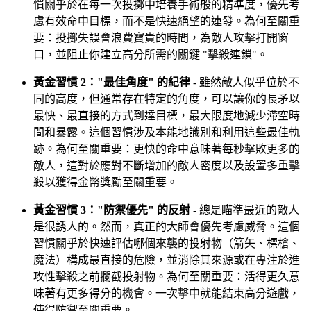
慣關乎於在每一次投擲中培養手術般的精準度，優先考
慮有效命中目標，而不是快速絕望的連發。為何至關重
要：投擲失誤會浪費寶貴的時間，為敵人攻擊打開窗
口，並阻止你建立高分所需的關鍵 "擊殺連鎖"。
黃金習慣 2："最佳角度" 的紀律
- 雖然敵人似乎位於不
同的高度，但通常存在特定的角度，可以讓你的長矛以
最快、最直接的方式到達目標，最大限度地減少滯空時
間和暴露。這個習慣涉及本能地識別和利用這些最佳軌
跡。為何至關重要：更快的命中意味著每秒擊敗更多的
敵人，這對於應對不斷增加的敵人密度以及設置多重擊
殺以獲得金幣獎勵至關重要。
黃金習慣 3："防禦優先" 的反射
- 總是瞄準最近的敵人
是很誘人的。然而，真正的大師會優先考慮威脅。這個
習慣關乎於快速評估哪個來襲的投射物（箭矢、標槍、
魔法）構成最直接的危險，並消除其來源或在專注於進
攻性擊殺之前攔截投射物。為何至關重要：活得更久意
味著有更多得分的機會。一次擊中就能結束高分遊戲，
使得防禦至關重要。