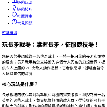
遊戲玩法
遊戲技巧
推薦理由
常見問題
遊戲概述
玩長矛戰場：掌握長矛，征服競技場！
您是否曾夢想成為一名傳奇戰士，手持一把可靠的長矛和迅捷
的反應？長矛戰場將您直接帶入這個令人興奮的幻想世界，提
供令人上癮的 2D 火柴人動作體驗，它看似簡單，卻蘊含著令
人難以置信的深度。
核心玩法是什麼？
長矛戰場的核心是對精準度和時機的完美考驗。您控制著一名
英勇的火柴人戰士，負責抵禦無情的敵人群，從狡猾的弓箭手
和強大的劍客，到敏捷的標槍投擲者和神秘的魔法師，應有盡