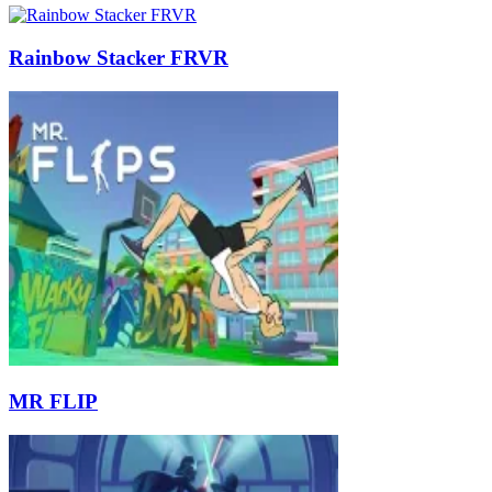
Rainbow Stacker FRVR
MR FLIP