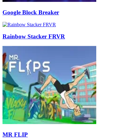
Google Block Breaker
Rainbow Stacker FRVR
MR FLIP