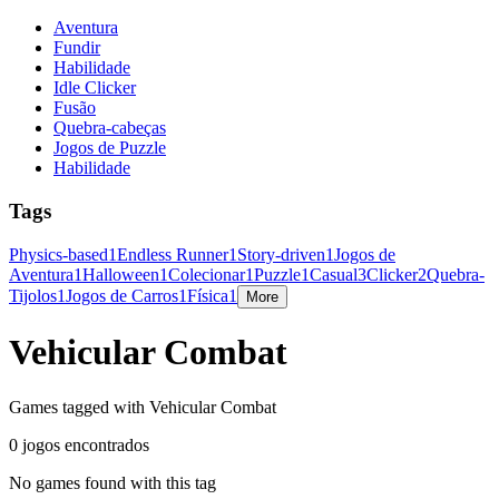
Aventura
Fundir
Habilidade
Idle Clicker
Fusão
Quebra-cabeças
Jogos de Puzzle
Habilidade
Tags
Physics-based
1
Endless Runner
1
Story-driven
1
Jogos de
Aventura
1
Halloween
1
Colecionar
1
Puzzle
1
Casual
3
Clicker
2
Quebra-
Tijolos
1
Jogos de Carros
1
Física
1
More
Vehicular Combat
Games tagged with Vehicular Combat
0 jogos encontrados
No games found with this tag