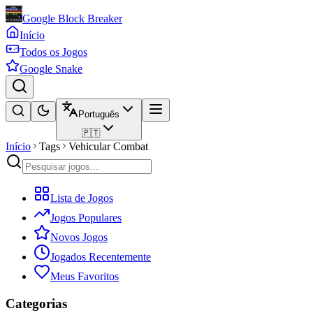
Google Block Breaker
Início
Todos os Jogos
Google Snake
Português
🇵🇹
Início
Tags
Vehicular Combat
Lista de Jogos
Jogos Populares
Novos Jogos
Jogados Recentemente
Meus Favoritos
Categorias