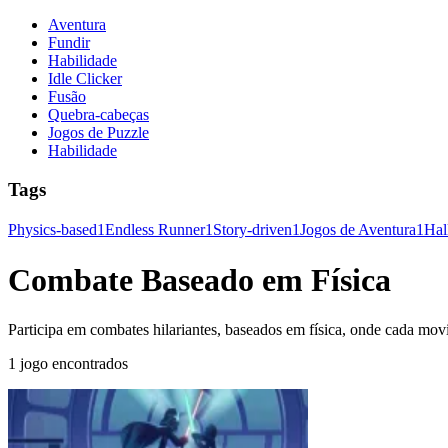
Aventura
Fundir
Habilidade
Idle Clicker
Fusão
Quebra-cabeças
Jogos de Puzzle
Habilidade
Tags
Physics-based
1
Endless Runner
1
Story-driven
1
Jogos de Aventura
1
Hal
Combate Baseado em Física
Participa em combates hilariantes, baseados em física, onde cada movi
1 jogo encontrados