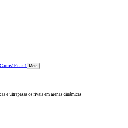
 Carros
1
Física
1
More
as e ultrapassa os rivais em arenas dinâmicas.