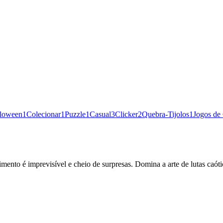
loween
1
Colecionar
1
Puzzle
1
Casual
3
Clicker
2
Quebra-Tijolos
1
Jogos de
mento é imprevisível e cheio de surpresas. Domina a arte de lutas caótic