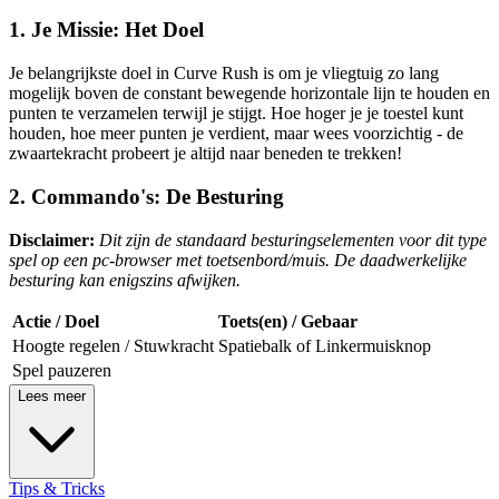
1. Je Missie: Het Doel
Je belangrijkste doel in Curve Rush is om je vliegtuig zo lang
mogelijk boven de constant bewegende horizontale lijn te houden en
punten te verzamelen terwijl je stijgt. Hoe hoger je je toestel kunt
houden, hoe meer punten je verdient, maar wees voorzichtig - de
zwaartekracht probeert je altijd naar beneden te trekken!
2. Commando's: De Besturing
Disclaimer:
Dit zijn de standaard besturingselementen voor dit type
spel op een pc-browser met toetsenbord/muis. De daadwerkelijke
besturing kan enigszins afwijken.
Actie / Doel
Toets(en) / Gebaar
Hoogte regelen / Stuwkracht
Spatiebalk of Linkermuisknop
Spel pauzeren
Lees meer
Tips & Tricks