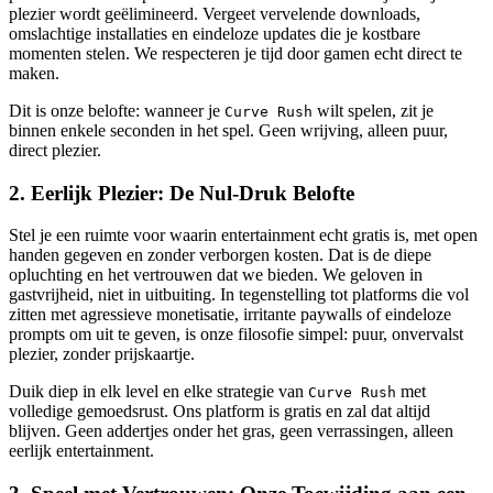
plezier wordt geëlimineerd. Vergeet vervelende downloads,
omslachtige installaties en eindeloze updates die je kostbare
momenten stelen. We respecteren je tijd door gamen echt direct te
maken.
Dit is onze belofte: wanneer je
wilt spelen, zit je
Curve Rush
binnen enkele seconden in het spel. Geen wrijving, alleen puur,
direct plezier.
2. Eerlijk Plezier: De Nul-Druk Belofte
Stel je een ruimte voor waarin entertainment echt gratis is, met open
handen gegeven en zonder verborgen kosten. Dat is de diepe
opluchting en het vertrouwen dat we bieden. We geloven in
gastvrijheid, niet in uitbuiting. In tegenstelling tot platforms die vol
zitten met agressieve monetisatie, irritante paywalls of eindeloze
prompts om uit te geven, is onze filosofie simpel: puur, onvervalst
plezier, zonder prijskaartje.
Duik diep in elk level en elke strategie van
met
Curve Rush
volledige gemoedsrust. Ons platform is gratis en zal dat altijd
blijven. Geen addertjes onder het gras, geen verrassingen, alleen
eerlijk entertainment.