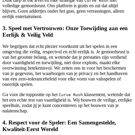
Duik diep in elk level en elke strategie van
met
Curve Rush
volledige gemoedsrust. Ons platform is gratis en zal dat altijd
blijven. Geen addertjes onder het gras, geen verrassingen, alleen
eerlijk entertainment.
3. Speel met Vertrouwen: Onze Toewijding aan een
Eerlijk & Veilig Veld
We begrijpen dat echt plezier voortkomt uit het spelen in een
omgeving die veilig, respectvol en echt eerlijk is. Je gemoedsrust is
van het grootste belang, en wetende dat je prestaties zijn verdiend
door vaardigheid en toewijding, niet door exploits, maakt elke
overwinning betekenisvol. We zetten ons in voor het beschermen
van je gegevens, het waarborgen van je privacy en het handhaven
van een zero-tolerancebeleid voor elke vorm van valsspelen of
oneerlijk spelen.
Ga voor die toppositie op het
klassement, wetende dat
Curve Rush
het een echte test van vaardigheid is. Wij bouwen de veilige, eerlijke
speeltuin, zodat jij je kunt concentreren op het bouwen van je
nalatenschap.
4. Respect voor de Speler: Een Samengestelde,
Kwaliteit-Eerst Wereld