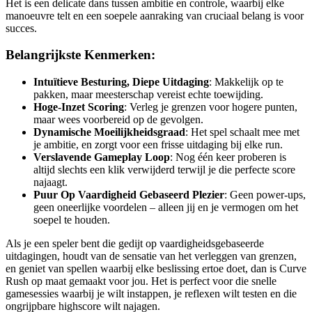
Het is een delicate dans tussen ambitie en controle, waarbij elke
manoeuvre telt en een soepele aanraking van cruciaal belang is voor
succes.
Belangrijkste Kenmerken:
Intuïtieve Besturing, Diepe Uitdaging
: Makkelijk op te
pakken, maar meesterschap vereist echte toewijding.
Hoge-Inzet Scoring
: Verleg je grenzen voor hogere punten,
maar wees voorbereid op de gevolgen.
Dynamische Moeilijkheidsgraad
: Het spel schaalt mee met
je ambitie, en zorgt voor een frisse uitdaging bij elke run.
Verslavende Gameplay Loop
: Nog één keer proberen is
altijd slechts een klik verwijderd terwijl je die perfecte score
najaagt.
Puur Op Vaardigheid Gebaseerd Plezier
: Geen power-ups,
geen oneerlijke voordelen – alleen jij en je vermogen om het
soepel te houden.
Als je een speler bent die gedijt op vaardigheidsgebaseerde
uitdagingen, houdt van de sensatie van het verleggen van grenzen,
en geniet van spellen waarbij elke beslissing ertoe doet, dan is Curve
Rush op maat gemaakt voor jou. Het is perfect voor die snelle
gamesessies waarbij je wilt instappen, je reflexen wilt testen en die
ongrijpbare highscore wilt najagen.