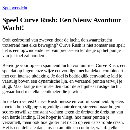
Speloverzicht
Speel Curve Rush: Een Nieuw Avontuur
Wacht!
Ooit gedroomd van zweven door de lucht, de zwaartekracht
trotserend met elke beweging? Curve Rush is niet zomaar een spel;
het is een opwindende test van precisie en lef die je op het puntje
van je stoel zal houden!
Bereid je voor op een spannend luchtavontuur met Curve Rush, een
spel dat op ingenieuze wijze eenvoudige mechanieken combineert
met een intense uitdaging. Je doel is bedrieglijk eenvoudig: leid je
vaartuig boven een dynamische lijn, en verzamel punten terwijl je
stijgt. Maar laat je niet misleiden door de schijnbaar rustige lucht;
gevaar loert met elke centimeter die je wint.
In de kern vereist Curve Rush finesse en vooruitziendheid. Spelers
moeten hun stijging zorgvuldig controleren, strevend naar hogere
scores terwijl ze constant vechten tegen de dreigende dreiging van
een harde landing. Hoe hoger je vliegt, hoe meer punten je
verzamelt, maar ook hoe groter het risico op een catastrofale crash.
Het is een delicate dans tussen ambitie en controle, waarbij elke