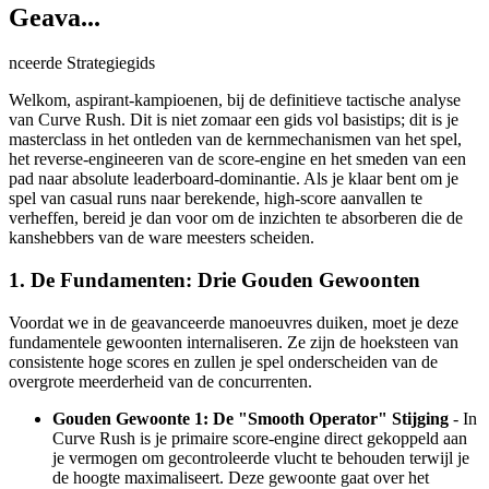
Geava...
nceerde Strategiegids
Welkom, aspirant-kampioenen, bij de definitieve tactische analyse
van Curve Rush. Dit is niet zomaar een gids vol basistips; dit is je
masterclass in het ontleden van de kernmechanismen van het spel,
het reverse-engineeren van de score-engine en het smeden van een
pad naar absolute leaderboard-dominantie. Als je klaar bent om je
spel van casual runs naar berekende, high-score aanvallen te
verheffen, bereid je dan voor om de inzichten te absorberen die de
kanshebbers van de ware meesters scheiden.
1. De Fundamenten: Drie Gouden Gewoonten
Voordat we in de geavanceerde manoeuvres duiken, moet je deze
fundamentele gewoonten internaliseren. Ze zijn de hoeksteen van
consistente hoge scores en zullen je spel onderscheiden van de
overgrote meerderheid van de concurrenten.
Gouden Gewoonte 1: De "Smooth Operator" Stijging
- In
Curve Rush is je primaire score-engine direct gekoppeld aan
je vermogen om gecontroleerde vlucht te behouden terwijl je
de hoogte maximaliseert. Deze gewoonte gaat over het