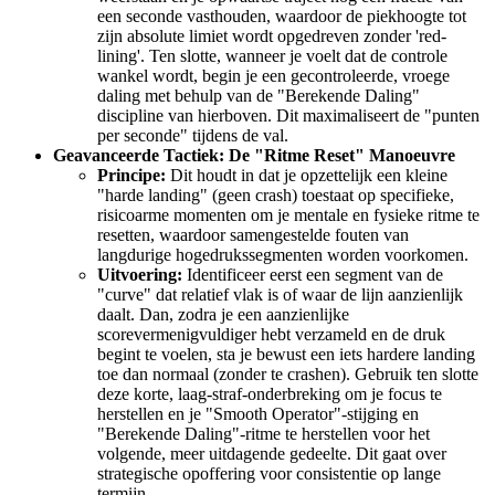
een seconde vasthouden, waardoor de piekhoogte tot
zijn absolute limiet wordt opgedreven zonder 'red-
lining'. Ten slotte, wanneer je voelt dat de controle
wankel wordt, begin je een gecontroleerde, vroege
daling met behulp van de "Berekende Daling"
discipline van hierboven. Dit maximaliseert de "punten
per seconde" tijdens de val.
Geavanceerde Tactiek: De "Ritme Reset" Manoeuvre
Principe:
Dit houdt in dat je opzettelijk een kleine
"harde landing" (geen crash) toestaat op specifieke,
risicoarme momenten om je mentale en fysieke ritme te
resetten, waardoor samengestelde fouten van
langdurige hogedrukssegmenten worden voorkomen.
Uitvoering:
Identificeer eerst een segment van de
"curve" dat relatief vlak is of waar de lijn aanzienlijk
daalt. Dan, zodra je een aanzienlijke
scorevermenigvuldiger hebt verzameld en de druk
begint te voelen, sta je bewust een iets hardere landing
toe dan normaal (zonder te crashen). Gebruik ten slotte
deze korte, laag-straf-onderbreking om je focus te
herstellen en je "Smooth Operator"-stijging en
"Berekende Daling"-ritme te herstellen voor het
volgende, meer uitdagende gedeelte. Dit gaat over
strategische opoffering voor consistentie op lange
termijn.