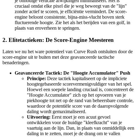
je onnodige verticale afwijkingen minimaliseert. Het is
cruciaal omdat elke pixel die je weg beweegt van de "lijn"
zonder actief te scoren, je efficiëntie vermindert. De score-
engine beloont consistente, bijna-miss-vlucht boven sterk
fluctuerende hoogte. Zie het als het berijden van een golf, in
plaats van eroverheen te springen.
2. Elitetactieken: De Score-Engine Meesteren
Laten we nu het ware potentieel van Curve Rush ontsluiten door de
score-engine uit te buiten met deze geavanceerde tactische
benaderingen.
Geavanceerde Tactiek: De "Hoogte Accumulator" Push
Principe:
Deze tactiek kapitaliseert op de impliciete
hoogtegebaseerde scorevermenigvuldiger van het spel.
Hoewel een soepele landing cruciaal is, concentreert de
"Hoogte Accumulator" zich op het opvoeren van je
piekhoogte tot net op de rand van beheersbare controle,
waardoor de potentiële score van de daaropvolgende
daling wordt gemaximaliseerd.
Uitvoering:
Eerst moet je een acuut gevoel
ontwikkelen voor de huidige "kleefkracht" van je
vaartuig aan de lijn. Dan, in plaats van onmiddellijk een
daling in te zetten, moet je de drang om te vallen