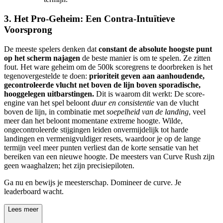
3. Het Pro-Geheim: Een Contra-Intuïtieve
Voorsprong
De meeste spelers denken dat
constant de absolute hoogste punt
op het scherm najagen
de beste manier is om te spelen. Ze zitten
fout. Het ware geheim om de 500k scoregrens te doorbreken is het
tegenovergestelde te doen:
prioriteit geven aan aanhoudende,
gecontroleerde vlucht net boven de lijn boven sporadische,
hooggelegen uitbarstingen.
Dit is waarom dit werkt: De score-
engine van het spel beloont
duur en consistentie
van de vlucht
boven de lijn, in combinatie met
soepelheid van de landing
, veel
meer dan het beloont momentane extreme hoogte. Wilde,
ongecontroleerde stijgingen leiden onvermijdelijk tot harde
landingen en vermenigvuldiger resets, waardoor je op de lange
termijn veel meer punten verliest dan de korte sensatie van het
bereiken van een nieuwe hoogte. De meesters van Curve Rush zijn
geen waaghalzen; het zijn precisiepiloten.
Ga nu en bewijs je meesterschap. Domineer de curve. Je
leaderboard wacht.
Lees meer