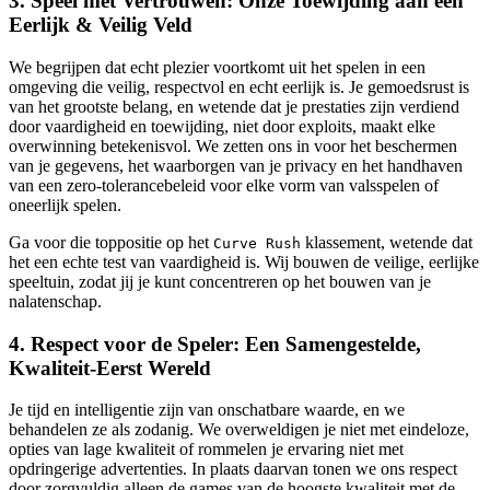
3. Speel met Vertrouwen: Onze Toewijding aan een
Eerlijk & Veilig Veld
We begrijpen dat echt plezier voortkomt uit het spelen in een
omgeving die veilig, respectvol en echt eerlijk is. Je gemoedsrust is
van het grootste belang, en wetende dat je prestaties zijn verdiend
door vaardigheid en toewijding, niet door exploits, maakt elke
overwinning betekenisvol. We zetten ons in voor het beschermen
van je gegevens, het waarborgen van je privacy en het handhaven
van een zero-tolerancebeleid voor elke vorm van valsspelen of
oneerlijk spelen.
Ga voor die toppositie op het
klassement, wetende dat
Curve Rush
het een echte test van vaardigheid is. Wij bouwen de veilige, eerlijke
speeltuin, zodat jij je kunt concentreren op het bouwen van je
nalatenschap.
4. Respect voor de Speler: Een Samengestelde,
Kwaliteit-Eerst Wereld
Je tijd en intelligentie zijn van onschatbare waarde, en we
behandelen ze als zodanig. We overweldigen je niet met eindeloze,
opties van lage kwaliteit of rommelen je ervaring niet met
opdringerige advertenties. In plaats daarvan tonen we ons respect
door zorgvuldig alleen de games van de hoogste kwaliteit met de