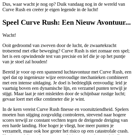
Dus, waar wacht je nog op? Duik vandaag nog in de wereld van
Curve Rush en creëer je eigen legende in de lucht!
Speel Curve Rush: Een Nieuw Avontuur...
Wacht!
Ooit gedroomd van zweven door de lucht, de zwaartekracht
trotserend met elke beweging? Curve Rush is niet zomaar een spel;
het is een opwindende test van precisie en lef die je op het puntje
van je stoel zal houden!
Bereid je voor op een spannend luchtavontuur met Curve Rush, een
spel dat op ingenieuze wijze eenvoudige mechanieken combineert
met een intense uitdaging. Je doel is bedrieglijk eenvoudig: leid je
vaartuig boven een dynamische lijn, en verzamel punten terwijl je
stijgt. Maar laat je niet misleiden door de schijnbaar rustige lucht;
gevaar loert met elke centimeter die je wint.
In de kern vereist Curve Rush finesse en vooruitziendheid. Spelers
moeten hun stijging zorgvuldig controleren, strevend naar hogere
scores terwijl ze constant vechten tegen de dreigende dreiging van
een harde landing. Hoe hoger je vliegt, hoe meer punten je
verzamelt, maar ook hoe groter het risico op een catastrofale crash.