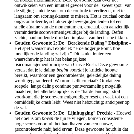
ontwikkelen van een intuïtief gevoel voor de "sweet spot" van
de stijging – niet te snel om de controle te verliezen, niet te
langzaam om scoringskansen te missen. Het is cruciaal omdat
ongecontroleerde, schokkerige bewegingen leiden tot een
snelle afname van de momentum en, cruciaal, een aanzienlijk
verminderde scorevermenigvuldiger bij de landing. Oefen
zachte, aanhoudende drukken in plaats van hectische tikken.
Gouden Gewoonte 2: De "Berekende Daling" Discipline
-
Het spel waarschuwt expliciet: "Hoe hoger je komt, hoe
moeilijker de landing zal zijn." Dit is niet louter een
waarschuwing; het is het belangrijkste
risicomanagementprincipe van Curve Rush. Deze gewoonte
vereist dat je je daling
begint
voordat
je kritieke hoogte
bereikt, waardoor een gecontroleerde, geleidelijke daling
wordt gegarandeerd. Waarom is dit cruciaal? Omdat een
soepele, lange daling continue puntverzameling mogelijk
maakt en, het allerbelangrijkste, de "harde landing"-straf
voorkomt die je scorevermenigvuldiger reset en vaak tot een
onmiddellijke crash leidt. Wees niet hebzuchtig; anticipeer op
de val.
Gouden Gewoonte 3: De "Lijnhugging" Precisie
- Hoewel
het doel is om
boven
de lijn te vliegen, komen consistente
hoge scores voort uit het handhaven van een nauwe,
gecontroleerde nabijheid ervan. Deze gewoonte houdt in dat