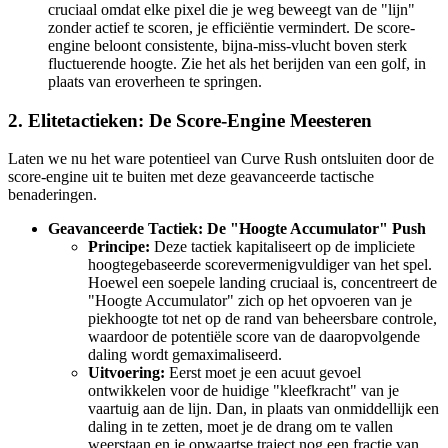
cruciaal omdat elke pixel die je weg beweegt van de "lijn"
zonder actief te scoren, je efficiëntie vermindert. De score-
engine beloont consistente, bijna-miss-vlucht boven sterk
fluctuerende hoogte. Zie het als het berijden van een golf, in
plaats van eroverheen te springen.
2. Elitetactieken: De Score-Engine Meesteren
Laten we nu het ware potentieel van Curve Rush ontsluiten door de
score-engine uit te buiten met deze geavanceerde tactische
benaderingen.
Geavanceerde Tactiek: De "Hoogte Accumulator" Push
Principe:
Deze tactiek kapitaliseert op de impliciete
hoogtegebaseerde scorevermenigvuldiger van het spel.
Hoewel een soepele landing cruciaal is, concentreert de
"Hoogte Accumulator" zich op het opvoeren van je
piekhoogte tot net op de rand van beheersbare controle,
waardoor de potentiële score van de daaropvolgende
daling wordt gemaximaliseerd.
Uitvoering:
Eerst moet je een acuut gevoel
ontwikkelen voor de huidige "kleefkracht" van je
vaartuig aan de lijn. Dan, in plaats van onmiddellijk een
daling in te zetten, moet je de drang om te vallen
weerstaan en je opwaartse traject nog een fractie van