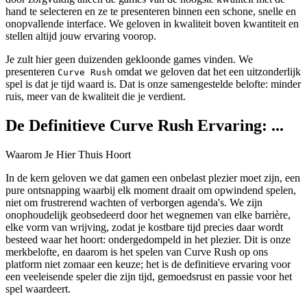
hand te selecteren en ze te presenteren binnen een schone, snelle en
onopvallende interface. We geloven in kwaliteit boven kwantiteit en
stellen altijd jouw ervaring voorop.
Je zult hier geen duizenden gekloonde games vinden. We
presenteren
omdat we geloven dat het een uitzonderlijk
Curve Rush
spel is dat je tijd waard is. Dat is onze samengestelde belofte: minder
ruis, meer van de kwaliteit die je verdient.
De Definitieve Curve Rush Ervaring: ...
Waarom Je Hier Thuis Hoort
In de kern geloven we dat gamen een onbelast plezier moet zijn, een
pure ontsnapping waarbij elk moment draait om opwindend spelen,
niet om frustrerend wachten of verborgen agenda's. We zijn
onophoudelijk geobsedeerd door het wegnemen van elke barrière,
elke vorm van wrijving, zodat je kostbare tijd precies daar wordt
besteed waar het hoort: ondergedompeld in het plezier. Dit is onze
merkbelofte, en daarom is het spelen van Curve Rush op ons
platform niet zomaar een keuze; het is de definitieve ervaring voor
een veeleisende speler die zijn tijd, gemoedsrust en passie voor het
spel waardeert.