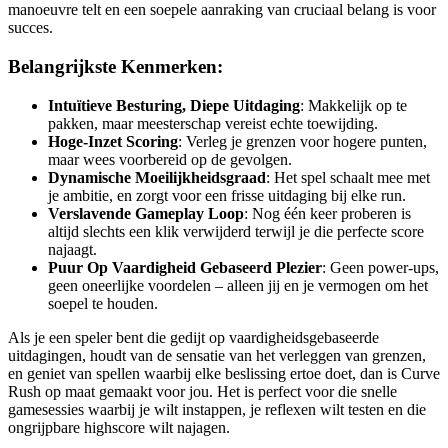
manoeuvre telt en een soepele aanraking van cruciaal belang is voor
succes.
Belangrijkste Kenmerken:
Intuïtieve Besturing, Diepe Uitdaging
: Makkelijk op te
pakken, maar meesterschap vereist echte toewijding.
Hoge-Inzet Scoring
: Verleg je grenzen voor hogere punten,
maar wees voorbereid op de gevolgen.
Dynamische Moeilijkheidsgraad
: Het spel schaalt mee met
je ambitie, en zorgt voor een frisse uitdaging bij elke run.
Verslavende Gameplay Loop
: Nog één keer proberen is
altijd slechts een klik verwijderd terwijl je die perfecte score
najaagt.
Puur Op Vaardigheid Gebaseerd Plezier
: Geen power-ups,
geen oneerlijke voordelen – alleen jij en je vermogen om het
soepel te houden.
Als je een speler bent die gedijt op vaardigheidsgebaseerde
uitdagingen, houdt van de sensatie van het verleggen van grenzen,
en geniet van spellen waarbij elke beslissing ertoe doet, dan is Curve
Rush op maat gemaakt voor jou. Het is perfect voor die snelle
gamesessies waarbij je wilt instappen, je reflexen wilt testen en die
ongrijpbare highscore wilt najagen.