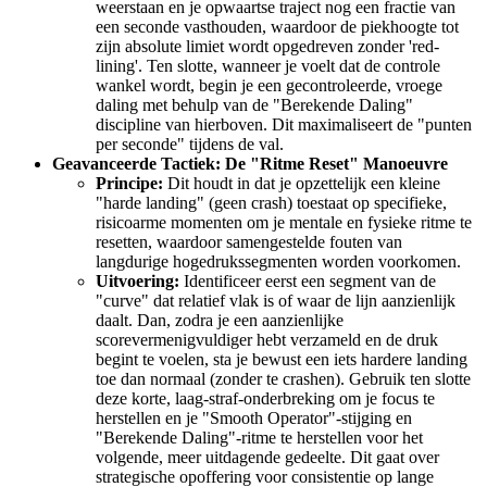
weerstaan en je opwaartse traject nog een fractie van
een seconde vasthouden, waardoor de piekhoogte tot
zijn absolute limiet wordt opgedreven zonder 'red-
lining'. Ten slotte, wanneer je voelt dat de controle
wankel wordt, begin je een gecontroleerde, vroege
daling met behulp van de "Berekende Daling"
discipline van hierboven. Dit maximaliseert de "punten
per seconde" tijdens de val.
Geavanceerde Tactiek: De "Ritme Reset" Manoeuvre
Principe:
Dit houdt in dat je opzettelijk een kleine
"harde landing" (geen crash) toestaat op specifieke,
risicoarme momenten om je mentale en fysieke ritme te
resetten, waardoor samengestelde fouten van
langdurige hogedrukssegmenten worden voorkomen.
Uitvoering:
Identificeer eerst een segment van de
"curve" dat relatief vlak is of waar de lijn aanzienlijk
daalt. Dan, zodra je een aanzienlijke
scorevermenigvuldiger hebt verzameld en de druk
begint te voelen, sta je bewust een iets hardere landing
toe dan normaal (zonder te crashen). Gebruik ten slotte
deze korte, laag-straf-onderbreking om je focus te
herstellen en je "Smooth Operator"-stijging en
"Berekende Daling"-ritme te herstellen voor het
volgende, meer uitdagende gedeelte. Dit gaat over
strategische opoffering voor consistentie op lange