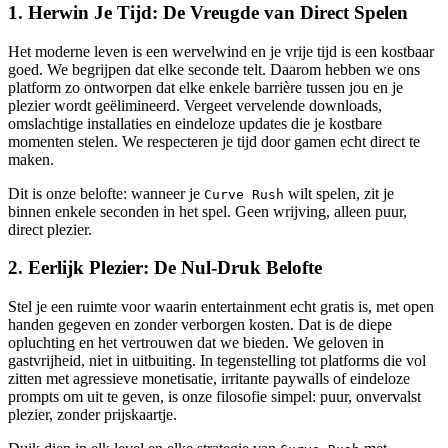
1. Herwin Je Tijd: De Vreugde van Direct Spelen
Het moderne leven is een wervelwind en je vrije tijd is een kostbaar
goed. We begrijpen dat elke seconde telt. Daarom hebben we ons
platform zo ontworpen dat elke enkele barrière tussen jou en je
plezier wordt geëlimineerd. Vergeet vervelende downloads,
omslachtige installaties en eindeloze updates die je kostbare
momenten stelen. We respecteren je tijd door gamen echt direct te
maken.
Dit is onze belofte: wanneer je
wilt spelen, zit je
Curve Rush
binnen enkele seconden in het spel. Geen wrijving, alleen puur,
direct plezier.
2. Eerlijk Plezier: De Nul-Druk Belofte
Stel je een ruimte voor waarin entertainment echt gratis is, met open
handen gegeven en zonder verborgen kosten. Dat is de diepe
opluchting en het vertrouwen dat we bieden. We geloven in
gastvrijheid, niet in uitbuiting. In tegenstelling tot platforms die vol
zitten met agressieve monetisatie, irritante paywalls of eindeloze
prompts om uit te geven, is onze filosofie simpel: puur, onvervalst
plezier, zonder prijskaartje.