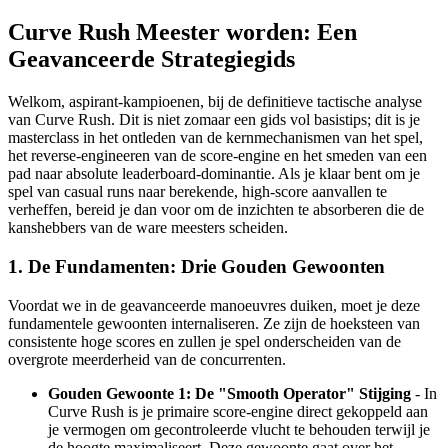
Curve Rush Meester worden: Een
Geavanceerde Strategiegids
Welkom, aspirant-kampioenen, bij de definitieve tactische analyse
van Curve Rush. Dit is niet zomaar een gids vol basistips; dit is je
masterclass in het ontleden van de kernmechanismen van het spel,
het reverse-engineeren van de score-engine en het smeden van een
pad naar absolute leaderboard-dominantie. Als je klaar bent om je
spel van casual runs naar berekende, high-score aanvallen te
verheffen, bereid je dan voor om de inzichten te absorberen die de
kanshebbers van de ware meesters scheiden.
1. De Fundamenten: Drie Gouden Gewoonten
Voordat we in de geavanceerde manoeuvres duiken, moet je deze
fundamentele gewoonten internaliseren. Ze zijn de hoeksteen van
consistente hoge scores en zullen je spel onderscheiden van de
overgrote meerderheid van de concurrenten.
Gouden Gewoonte 1: De "Smooth Operator" Stijging
- In
Curve Rush is je primaire score-engine direct gekoppeld aan
je vermogen om gecontroleerde vlucht te behouden terwijl je
de hoogte maximaliseert. Deze gewoonte gaat over het