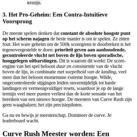
termijn.
3. Het Pro-Geheim: Een Contra-Intuïtieve
Voorsprong
De meeste spelers denken dat
constant de absolute hoogste punt
op het scherm najagen
de beste manier is om te spelen. Ze zitten
fout. Het ware geheim om de 500k scoregrens te doorbreken is het
tegenovergestelde te doen:
prioriteit geven aan aanhoudende,
gecontroleerde vlucht net boven de lijn boven sporadische,
hooggelegen uitbarstingen.
Dit is waarom dit werkt: De score-
engine van het spel beloont
duur en consistentie
van de vlucht
boven de lijn, in combinatie met
soepelheid van de landing
, veel
meer dan het beloont momentane extreme hoogte. Wilde,
ongecontroleerde stijgingen leiden onvermijdelijk tot harde
landingen en vermenigvuldiger resets, waardoor je op de lange
termijn veel meer punten verliest dan de korte sensatie van het
bereiken van een nieuwe hoogte. De meesters van Curve Rush zijn
geen waaghalzen; het zijn precisiepiloten.
Ga nu en bewijs je meesterschap. Domineer de curve. Je
leaderboard wacht.
Curve Rush Meester worden: Een