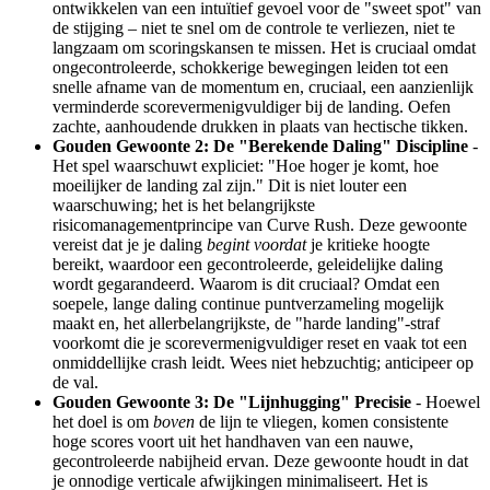
ontwikkelen van een intuïtief gevoel voor de "sweet spot" van
de stijging – niet te snel om de controle te verliezen, niet te
langzaam om scoringskansen te missen. Het is cruciaal omdat
ongecontroleerde, schokkerige bewegingen leiden tot een
snelle afname van de momentum en, cruciaal, een aanzienlijk
verminderde scorevermenigvuldiger bij de landing. Oefen
zachte, aanhoudende drukken in plaats van hectische tikken.
Gouden Gewoonte 2: De "Berekende Daling" Discipline
-
Het spel waarschuwt expliciet: "Hoe hoger je komt, hoe
moeilijker de landing zal zijn." Dit is niet louter een
waarschuwing; het is het belangrijkste
risicomanagementprincipe van Curve Rush. Deze gewoonte
vereist dat je je daling
begint
voordat
je kritieke hoogte
bereikt, waardoor een gecontroleerde, geleidelijke daling
wordt gegarandeerd. Waarom is dit cruciaal? Omdat een
soepele, lange daling continue puntverzameling mogelijk
maakt en, het allerbelangrijkste, de "harde landing"-straf
voorkomt die je scorevermenigvuldiger reset en vaak tot een
onmiddellijke crash leidt. Wees niet hebzuchtig; anticipeer op
de val.
Gouden Gewoonte 3: De "Lijnhugging" Precisie
- Hoewel
het doel is om
boven
de lijn te vliegen, komen consistente
hoge scores voort uit het handhaven van een nauwe,
gecontroleerde nabijheid ervan. Deze gewoonte houdt in dat
je onnodige verticale afwijkingen minimaliseert. Het is