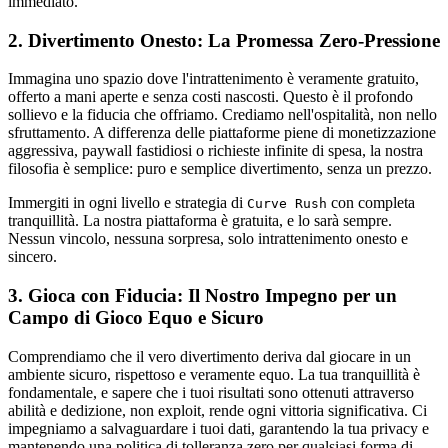
immediato.
2. Divertimento Onesto: La Promessa Zero-Pressione
Immagina uno spazio dove l'intrattenimento è veramente gratuito,
offerto a mani aperte e senza costi nascosti. Questo è il profondo
sollievo e la fiducia che offriamo. Crediamo nell'ospitalità, non nello
sfruttamento. A differenza delle piattaforme piene di monetizzazione
aggressiva, paywall fastidiosi o richieste infinite di spesa, la nostra
filosofia è semplice: puro e semplice divertimento, senza un prezzo.
Immergiti in ogni livello e strategia di
con completa
Curve Rush
tranquillità. La nostra piattaforma è gratuita, e lo sarà sempre.
Nessun vincolo, nessuna sorpresa, solo intrattenimento onesto e
sincero.
3. Gioca con Fiducia: Il Nostro Impegno per un
Campo di Gioco Equo e Sicuro
Comprendiamo che il vero divertimento deriva dal giocare in un
ambiente sicuro, rispettoso e veramente equo. La tua tranquillità è
fondamentale, e sapere che i tuoi risultati sono ottenuti attraverso
abilità e dedizione, non exploit, rende ogni vittoria significativa. Ci
impegniamo a salvaguardare i tuoi dati, garantendo la tua privacy e
mantenendo una politica di tolleranza zero per qualsiasi forma di