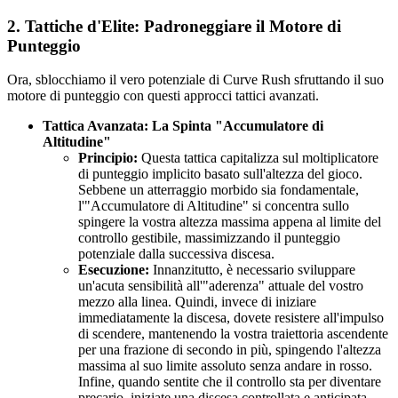
2. Tattiche d'Elite: Padroneggiare il Motore di
Punteggio
Ora, sblocchiamo il vero potenziale di Curve Rush sfruttando il suo
motore di punteggio con questi approcci tattici avanzati.
Tattica Avanzata: La Spinta "Accumulatore di
Altitudine"
Principio:
Questa tattica capitalizza sul moltiplicatore
di punteggio implicito basato sull'altezza del gioco.
Sebbene un atterraggio morbido sia fondamentale,
l'"Accumulatore di Altitudine" si concentra sullo
spingere la vostra altezza massima appena al limite del
controllo gestibile, massimizzando il punteggio
potenziale dalla successiva discesa.
Esecuzione:
Innanzitutto, è necessario sviluppare
un'acuta sensibilità all'"aderenza" attuale del vostro
mezzo alla linea. Quindi, invece di iniziare
immediatamente la discesa, dovete resistere all'impulso
di scendere, mantenendo la vostra traiettoria ascendente
per una frazione di secondo in più, spingendo l'altezza
massima al suo limite assoluto senza andare in rosso.
Infine, quando sentite che il controllo sta per diventare
precario, iniziate una discesa controllata e anticipata