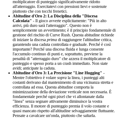
moltiplicatore di punteggio significativamente ridotto
all'atterraggio. Esercitatevi con pressioni lievi e sostenute
piuttosto che con tocchi frenetici.
Abitudine d'Oro 2: La Disciplina della "Discesa
Calcolata"
- Il gioco avverte esplicitamente: "Più in alto
arrivi, più duro sarà l'atterraggio". Questo non è
semplicemente un avvertimento; è il principio fondamentale di
gestione del rischio di Curve Rush. Questa abitudine richiede
di iniziare la discesa
prima
di raggiungere l'altitudine critica,
garantendo una caduta controllata e graduale. Perché è così
importante? Perché una discesa fluida e lunga consente
l'accumulo continuo di punti e, soprattutto, previene la
penalità di "atterraggio duro" che azzera il moltiplicatore di
punteggio e spesso porta a un crash immediato. Non siate
avidi; anticipate la caduta.
Abitudine d'Oro 3: La Precisione "Line Hugging"
-
Mentre l'obiettivo è volare
sopra
la linea, i punteggi alti
costanti derivano dal mantenimento di una vicinanza stretta e
controllata ad essa. Questa abitudine comporta la
minimizzazione della deviazione verticale non necessaria. È
fondamentale perché ogni pixel che vi allontanate dalla
"linea" senza segnare attivamente diminuisce la vostra
efficienza. Il motore di punteggio premia il volo costante e
quasi mancato rispetto all'altitudine selvaggiamente fluttuante.
Pensate a cavalcare un'onda, piuttosto che saltarla.