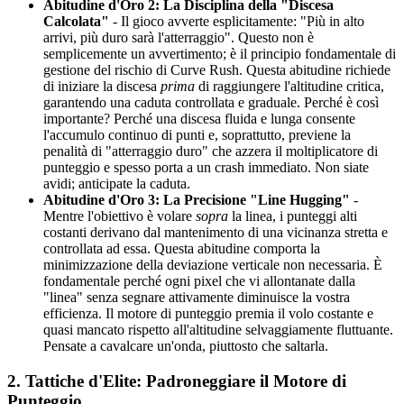
Abitudine d'Oro 2: La Disciplina della "Discesa
Calcolata"
- Il gioco avverte esplicitamente: "Più in alto
arrivi, più duro sarà l'atterraggio". Questo non è
semplicemente un avvertimento; è il principio fondamentale di
gestione del rischio di Curve Rush. Questa abitudine richiede
di iniziare la discesa
prima
di raggiungere l'altitudine critica,
garantendo una caduta controllata e graduale. Perché è così
importante? Perché una discesa fluida e lunga consente
l'accumulo continuo di punti e, soprattutto, previene la
penalità di "atterraggio duro" che azzera il moltiplicatore di
punteggio e spesso porta a un crash immediato. Non siate
avidi; anticipate la caduta.
Abitudine d'Oro 3: La Precisione "Line Hugging"
-
Mentre l'obiettivo è volare
sopra
la linea, i punteggi alti
costanti derivano dal mantenimento di una vicinanza stretta e
controllata ad essa. Questa abitudine comporta la
minimizzazione della deviazione verticale non necessaria. È
fondamentale perché ogni pixel che vi allontanate dalla
"linea" senza segnare attivamente diminuisce la vostra
efficienza. Il motore di punteggio premia il volo costante e
quasi mancato rispetto all'altitudine selvaggiamente fluttuante.
Pensate a cavalcare un'onda, piuttosto che saltarla.
2. Tattiche d'Elite: Padroneggiare il Motore di
Punteggio