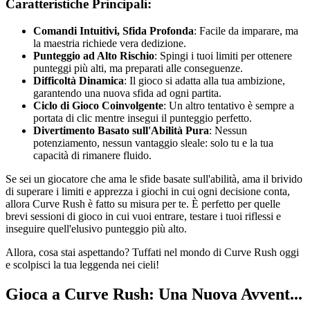
Caratteristiche Principali:
Comandi Intuitivi, Sfida Profonda
: Facile da imparare, ma
la maestria richiede vera dedizione.
Punteggio ad Alto Rischio
: Spingi i tuoi limiti per ottenere
punteggi più alti, ma preparati alle conseguenze.
Difficoltà Dinamica
: Il gioco si adatta alla tua ambizione,
garantendo una nuova sfida ad ogni partita.
Ciclo di Gioco Coinvolgente
: Un altro tentativo è sempre a
portata di clic mentre insegui il punteggio perfetto.
Divertimento Basato sull'Abilità Pura
: Nessun
potenziamento, nessun vantaggio sleale: solo tu e la tua
capacità di rimanere fluido.
Se sei un giocatore che ama le sfide basate sull'abilità, ama il brivido
di superare i limiti e apprezza i giochi in cui ogni decisione conta,
allora Curve Rush è fatto su misura per te. È perfetto per quelle
brevi sessioni di gioco in cui vuoi entrare, testare i tuoi riflessi e
inseguire quell'elusivo punteggio più alto.
Allora, cosa stai aspettando? Tuffati nel mondo di Curve Rush oggi
e scolpisci la tua leggenda nei cieli!
Gioca a Curve Rush: Una Nuova Avvent...