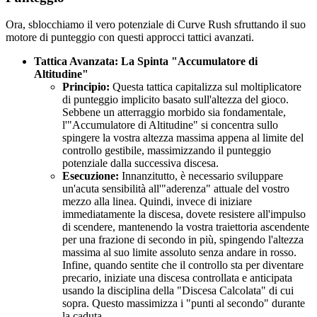
Ora, sblocchiamo il vero potenziale di Curve Rush sfruttando il suo
motore di punteggio con questi approcci tattici avanzati.
Tattica Avanzata: La Spinta "Accumulatore di
Altitudine"
Principio:
Questa tattica capitalizza sul moltiplicatore
di punteggio implicito basato sull'altezza del gioco.
Sebbene un atterraggio morbido sia fondamentale,
l'"Accumulatore di Altitudine" si concentra sullo
spingere la vostra altezza massima appena al limite del
controllo gestibile, massimizzando il punteggio
potenziale dalla successiva discesa.
Esecuzione:
Innanzitutto, è necessario sviluppare
un'acuta sensibilità all'"aderenza" attuale del vostro
mezzo alla linea. Quindi, invece di iniziare
immediatamente la discesa, dovete resistere all'impulso
di scendere, mantenendo la vostra traiettoria ascendente
per una frazione di secondo in più, spingendo l'altezza
massima al suo limite assoluto senza andare in rosso.
Infine, quando sentite che il controllo sta per diventare
precario, iniziate una discesa controllata e anticipata
usando la disciplina della "Discesa Calcolata" di cui
sopra. Questo massimizza i "punti al secondo" durante
la caduta.