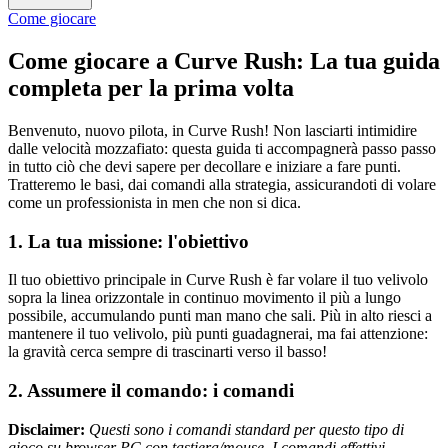
Come giocare
Come giocare a Curve Rush: La tua guida
completa per la prima volta
Benvenuto, nuovo pilota, in Curve Rush! Non lasciarti intimidire
dalle velocità mozzafiato: questa guida ti accompagnerà passo passo
in tutto ciò che devi sapere per decollare e iniziare a fare punti.
Tratteremo le basi, dai comandi alla strategia, assicurandoti di volare
come un professionista in men che non si dica.
1. La tua missione: l'obiettivo
Il tuo obiettivo principale in Curve Rush è far volare il tuo velivolo
sopra la linea orizzontale in continuo movimento il più a lungo
possibile, accumulando punti man mano che sali. Più in alto riesci a
mantenere il tuo velivolo, più punti guadagnerai, ma fai attenzione:
la gravità cerca sempre di trascinarti verso il basso!
2. Assumere il comando: i comandi
Disclaimer:
Questi sono i comandi standard per questo tipo di
gioco su browser PC con tastiera/mouse. I comandi effettivi