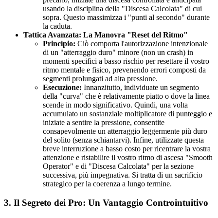
usando la disciplina della "Discesa Calcolata" di cui
sopra. Questo massimizza i "punti al secondo" durante
la caduta.
Tattica Avanzata: La Manovra "Reset del Ritmo"
Principio:
Ciò comporta l'autorizzazione intenzionale
di un "atterraggio duro" minore (non un crash) in
momenti specifici a basso rischio per resettare il vostro
ritmo mentale e fisico, prevenendo errori composti da
segmenti prolungati ad alta pressione.
Esecuzione:
Innanzitutto, individuate un segmento
della "curva" che è relativamente piatto o dove la linea
scende in modo significativo. Quindi, una volta
accumulato un sostanziale moltiplicatore di punteggio e
iniziate a sentire la pressione, consentite
consapevolmente un atterraggio leggermente più duro
del solito (senza schiantarvi). Infine, utilizzate questa
breve interruzione a basso costo per ricentrare la vostra
attenzione e ristabilire il vostro ritmo di ascesa "Smooth
Operator" e di "Discesa Calcolata" per la sezione
successiva, più impegnativa. Si tratta di un sacrificio
strategico per la coerenza a lungo termine.
3. Il Segreto dei Pro: Un Vantaggio Controintuitivo