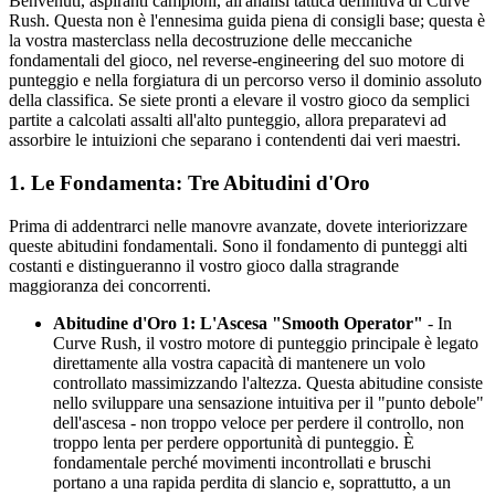
Benvenuti, aspiranti campioni, all'analisi tattica definitiva di Curve
Rush. Questa non è l'ennesima guida piena di consigli base; questa è
la vostra masterclass nella decostruzione delle meccaniche
fondamentali del gioco, nel reverse-engineering del suo motore di
punteggio e nella forgiatura di un percorso verso il dominio assoluto
della classifica. Se siete pronti a elevare il vostro gioco da semplici
partite a calcolati assalti all'alto punteggio, allora preparatevi ad
assorbire le intuizioni che separano i contendenti dai veri maestri.
1. Le Fondamenta: Tre Abitudini d'Oro
Prima di addentrarci nelle manovre avanzate, dovete interiorizzare
queste abitudini fondamentali. Sono il fondamento di punteggi alti
costanti e distingueranno il vostro gioco dalla stragrande
maggioranza dei concorrenti.
Abitudine d'Oro 1: L'Ascesa "Smooth Operator"
- In
Curve Rush, il vostro motore di punteggio principale è legato
direttamente alla vostra capacità di mantenere un volo
controllato massimizzando l'altezza. Questa abitudine consiste
nello sviluppare una sensazione intuitiva per il "punto debole"
dell'ascesa - non troppo veloce per perdere il controllo, non
troppo lenta per perdere opportunità di punteggio. È
fondamentale perché movimenti incontrollati e bruschi
portano a una rapida perdita di slancio e, soprattutto, a un