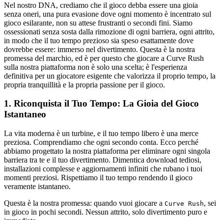
Nel nostro DNA, crediamo che il gioco debba essere una gioia
senza oneri, una pura evasione dove ogni momento è incentrato sul
gioco esilarante, non su attese frustranti o secondi fini. Siamo
ossessionati senza sosta dalla rimozione di ogni barriera, ogni attrito,
in modo che il tuo tempo prezioso sia speso esattamente dove
dovrebbe essere: immerso nel divertimento. Questa è la nostra
promessa del marchio, ed è per questo che giocare a Curve Rush
sulla nostra piattaforma non è solo una scelta; è l'esperienza
definitiva per un giocatore esigente che valorizza il proprio tempo, la
propria tranquillità e la propria passione per il gioco.
1. Riconquista il Tuo Tempo: La Gioia del Gioco
Istantaneo
La vita moderna è un turbine, e il tuo tempo libero è una merce
preziosa. Comprendiamo che ogni secondo conta. Ecco perché
abbiamo progettato la nostra piattaforma per eliminare ogni singola
barriera tra te e il tuo divertimento. Dimentica download tediosi,
installazioni complesse e aggiornamenti infiniti che rubano i tuoi
momenti preziosi. Rispettiamo il tuo tempo rendendo il gioco
veramente istantaneo.
Questa è la nostra promessa: quando vuoi giocare a
, sei
Curve Rush
in gioco in pochi secondi. Nessun attrito, solo divertimento puro e