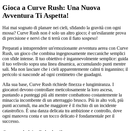
Gioca a Curve Rush: Una Nuova
Avventura Ti Aspetta!
Hai mai sognato di planare nei cieli, sfidando la gravità con ogni
mossa? Curve Rush non è solo un altro gioco; è un'esilarante prova
di precisione e nervi che ti terrà con il fiato sospeso!
Preparati a intraprendere un'emozionante avventura aerea con Curve
Rush, un gioco che combina ingegnosamente meccaniche semplici
con sfide intense. Il tuo obiettivo è ingannevolmente semplice: guida
il tuo velivolo sopra una linea dinamica, accumulando punti mentre
sali. Ma non lasciare che i cieli apparentemente calmi ti ingannino; il
pericolo si nasconde ad ogni centimetro che guadagni.
Alla sua base, Curve Rush richiede finezza e lungimiranza. I
giocatori devono controllare meticolosamente la loro ascesa,
puntando a punteggi più alti mentre combattono costantemente la
minaccia incombente di un atterraggio brusco. Più in alto voli, più
punti accumuli, ma anche maggiore è il rischio di un incidente
catastrofico. È una danza delicata tra ambizione e controllo, dove
ogni manovra conta e un tocco delicato è fondamentale per il
successo.