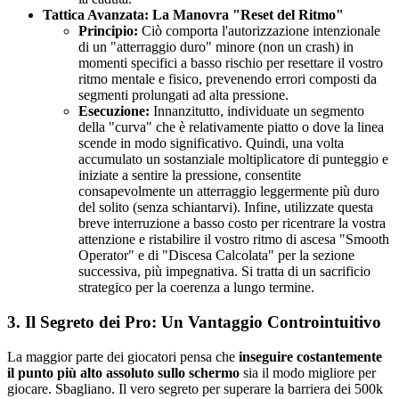
Tattica Avanzata: La Manovra "Reset del Ritmo"
Principio:
Ciò comporta l'autorizzazione intenzionale
di un "atterraggio duro" minore (non un crash) in
momenti specifici a basso rischio per resettare il vostro
ritmo mentale e fisico, prevenendo errori composti da
segmenti prolungati ad alta pressione.
Esecuzione:
Innanzitutto, individuate un segmento
della "curva" che è relativamente piatto o dove la linea
scende in modo significativo. Quindi, una volta
accumulato un sostanziale moltiplicatore di punteggio e
iniziate a sentire la pressione, consentite
consapevolmente un atterraggio leggermente più duro
del solito (senza schiantarvi). Infine, utilizzate questa
breve interruzione a basso costo per ricentrare la vostra
attenzione e ristabilire il vostro ritmo di ascesa "Smooth
Operator" e di "Discesa Calcolata" per la sezione
successiva, più impegnativa. Si tratta di un sacrificio
strategico per la coerenza a lungo termine.
3. Il Segreto dei Pro: Un Vantaggio Controintuitivo
La maggior parte dei giocatori pensa che
inseguire costantemente
il punto più alto assoluto sullo schermo
sia il modo migliore per
giocare. Sbagliano. Il vero segreto per superare la barriera dei 500k