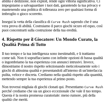
abilità e dedizione, non exploit, rende ogni vittoria significativa. Ci
impegniamo a salvaguardare i tuoi dati, garantendo la tua privacy e
mantenendo una politica di tolleranza zero per qualsiasi forma di
imbroglio o gioco scorretto.
Insegui la vetta della classifica di
sapendo che è una
Curve Rush
vera prova di abilità. Costruiamo il parco giochi sicuro ed equo, così
puoi concentrarti sulla costruzione della tua eredità.
4. Rispetto per il Giocatore: Un Mondo Curato, la
Qualità Prima di Tutto
Il tuo tempo e la tua intelligenza sono inestimabili, e li trattiamo
come tali. Non ti sopraffacciamo con infinite opzioni di bassa qualità
o ingombriamo la tua esperienza con annunci intrusivi. Invece,
dimostriamo il nostro rispetto selezionando meticolosamente solo i
giochi di altissima qualità e presentandoli all'interno di un'interfaccia
pulita, veloce e discreta. Crediamo nella qualità rispetto alla quantità,
mettendo sempre la tua esperienza al primo posto.
Non troverai migliaia di giochi clonati qui. Presentiamo
Curve Rush
perché crediamo che sia un gioco eccezionale che vale il tuo tempo.
Questa è la nostra promessa curatoriale: meno rumore, più della
qualità che meriti.