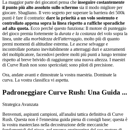
La maggior parte dei giocatori pensa che
inseguire costantemente
il punto più alto assoluto sullo schermo
sia il modo migliore per
giocare. Sbagliano. Il vero segreto per superare la barriera dei 500k
punti è fare il contrario:
dare la priorità a un volo sostenuto e
controllato appena sopra la linea rispetto a raffiche sporadiche
ad alta quota.
Ecco perché questo funziona: Il motore di punteggio
del gioco premia fortemente la
durata e la costanza
del volo sopra la
linea, unite alla
morbidezza dell'atterraggio
, molto più di quanto
premi momenti di altitudine estrema. Le ascese selvagge e
incontrollate portano inevitabilmente a atterraggi duri e azzeramenti
del moltiplicatore, facendovi perdere molti più punti a lungo termine
rispetto al breve brivido di raggiungere una nuova altezza. I maestri
di Curve Rush non sono spericolati; sono piloti di precisione.
Ora, andate avanti e dimostrate la vostra maestria. Dominate la
curva. La vostra classifica vi aspetta.
Padroneggiare Curve Rush: Una Guida ...
Strategica Avanzata
Benvenuti, aspiranti campioni, all'analisi tattica definitiva di Curve
Rush. Questa non è l'ennesima guida piena di consigli base; questa è
la vostra masterclass nella decostruzione delle meccaniche
fondamentali del gioco, nel reverse-engineering del suo motore di