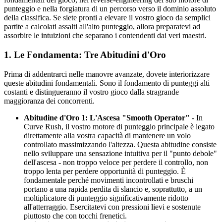
punteggio e nella forgiatura di un percorso verso il dominio assoluto
della classifica. Se siete pronti a elevare il vostro gioco da semplici
partite a calcolati assalti all'alto punteggio, allora preparatevi ad
assorbire le intuizioni che separano i contendenti dai veri maestri.
1. Le Fondamenta: Tre Abitudini d'Oro
Prima di addentrarci nelle manovre avanzate, dovete interiorizzare
queste abitudini fondamentali. Sono il fondamento di punteggi alti
costanti e distingueranno il vostro gioco dalla stragrande
maggioranza dei concorrenti.
Abitudine d'Oro 1: L'Ascesa "Smooth Operator"
- In
Curve Rush, il vostro motore di punteggio principale è legato
direttamente alla vostra capacità di mantenere un volo
controllato massimizzando l'altezza. Questa abitudine consiste
nello sviluppare una sensazione intuitiva per il "punto debole"
dell'ascesa - non troppo veloce per perdere il controllo, non
troppo lenta per perdere opportunità di punteggio. È
fondamentale perché movimenti incontrollati e bruschi
portano a una rapida perdita di slancio e, soprattutto, a un
moltiplicatore di punteggio significativamente ridotto
all'atterraggio. Esercitatevi con pressioni lievi e sostenute
piuttosto che con tocchi frenetici.