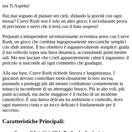
ura Ti Aspetta!
Hai mai sognato di planare nei cieli, sfidando la gravità con ogni
mossa? Curve Rush non è solo un altro gioco; è un'esilarante prova
di precisione e nervi che ti terrà con il fiato sospeso!
Preparati a intraprendere un'emozionante avventura aerea con Curve
Rush, un gioco che combina ingegnosamente meccaniche semplici
con sfide intense. Il tuo obiettivo è ingannevolmente semplice: guida
il tuo velivolo sopra una linea dinamica, accumulando punti mentre
sali. Ma non lasciare che i cieli apparentemente calmi ti ingannino; il
pericolo si nasconde ad ogni centimetro che guadagni.
Alla sua base, Curve Rush richiede finezza e lungimiranza. I
giocatori devono controllare meticolosamente la loro ascesa,
puntando a punteggi più alti mentre combattono costantemente la
minaccia incombente di un atterraggio brusco. Più in alto voli, più
punti accumuli, ma anche maggiore è il rischio di un incidente
catastrofico. È una danza delicata tra ambizione e controllo, dove
ogni manovra conta e un tocco delicato è fondamentale per il
successo.
Caratteristiche Principali: