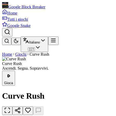
Google Block Breaker
Home
Tutti i giochi
Google Snake
Italiano
🇮🇹
Home
Giochi
Curve Rush
Curve Rush
Ascendi. Segna. Sopravvivi.
Gioca
Curve Rush