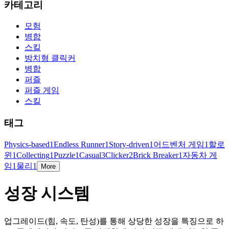
카테고리
모험
병합
스킬
방치형 클릭커
병합
퍼즐
퍼즐 게임
스킬
태그
Physics-based
1
Endless Runner
1
Story-driven
1
어드벤처 게임
1
할로
윈
1
Collecting
1
Puzzle
1
Casual
3
Clicker
2
Brick Breaker
1
자동차 게
임
1
물리
1
More
성장 시스템
업그레이드(힘, 속도, 탄성)를 통해 상당한 성장을 특징으로 하