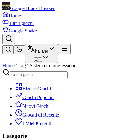
Google Block Breaker
Home
Tutti i giochi
Google Snake
Italiano
🇮🇹
Home
Tag
Sistema di progressione
Elenco Giochi
Giochi Popolari
Nuovi Giochi
Giocati di Recente
I Miei Preferiti
Categorie