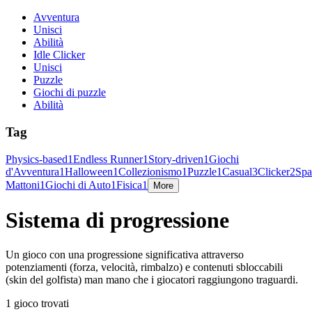
Avventura
Unisci
Abilità
Idle Clicker
Unisci
Puzzle
Giochi di puzzle
Abilità
Tag
Physics-based
1
Endless Runner
1
Story-driven
1
Giochi
d'Avventura
1
Halloween
1
Collezionismo
1
Puzzle
1
Casual
3
Clicker
2
Spa
Mattoni
1
Giochi di Auto
1
Fisica
1
More
Sistema di progressione
Un gioco con una progressione significativa attraverso
potenziamenti (forza, velocità, rimbalzo) e contenuti sbloccabili
(skin del golfista) man mano che i giocatori raggiungono traguardi.
1 gioco trovati