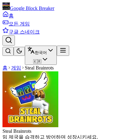
Google Block Breaker
홈
모든 게임
구글 스네이크
한국어
🇰🇷
홈
게임
Steal Brainrots
Steal Brainrots
밈 제국을 습격하고 방어하며 성장시키세요.