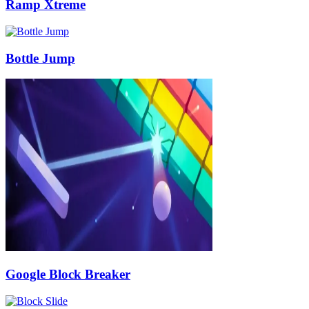
Ramp Xtreme
Bottle Jump
Google Block Breaker