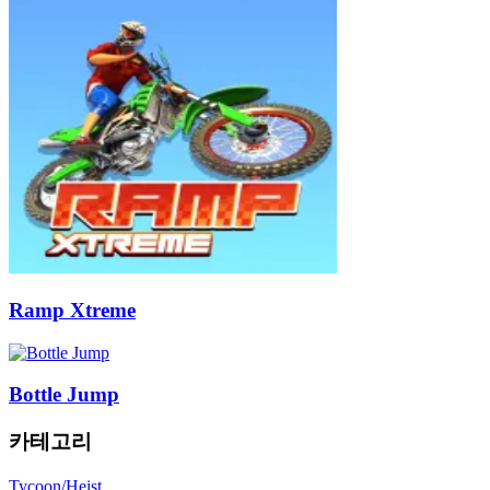
Ramp Xtreme
Bottle Jump
카테고리
Tycoon/Heist