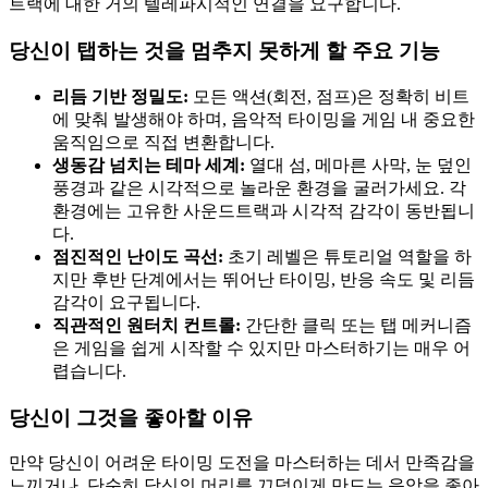
트랙에 대한 거의 텔레파시적인 연결을 요구합니다.
당신이 탭하는 것을 멈추지 못하게 할 주요 기능
리듬 기반 정밀도:
모든 액션(회전, 점프)은 정확히 비트
에 맞춰 발생해야 하며, 음악적 타이밍을 게임 내 중요한
움직임으로 직접 변환합니다.
생동감 넘치는 테마 세계:
열대 섬, 메마른 사막, 눈 덮인
풍경과 같은 시각적으로 놀라운 환경을 굴러가세요. 각
환경에는 고유한 사운드트랙과 시각적 감각이 동반됩니
다.
점진적인 난이도 곡선:
초기 레벨은 튜토리얼 역할을 하
지만 후반 단계에서는 뛰어난 타이밍, 반응 속도 및 리듬
감각이 요구됩니다.
직관적인 원터치 컨트롤:
간단한 클릭 또는 탭 메커니즘
은 게임을 쉽게 시작할 수 있지만 마스터하기는 매우 어
렵습니다.
당신이 그것을 좋아할 이유
만약 당신이 어려운 타이밍 도전을 마스터하는 데서 만족감을
느끼거나, 단순히 당신의 머리를 끄덕이게 만드는 음악을 좋아