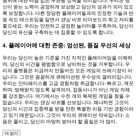
행위에 대한 타협 없는 무관용 정책을 의미합니다. 우리는 당
신이 쏟는 노력이 공정하게 보상받고 당신의 성과가 의미 있도
록 보장합니다. 다른 정당한 플레이어들과의 진정한 기술과 반
응 속도 테스트임을 알면서
댄싱 비트
리더보드의 최고 자리를
쫓으세요. 우리는 안전하고 공정한 놀이터를 구축하여, 당신이
당신의 유산을 구축하는 데 집중할 수 있도록 합니다.
4. 플레이어에 대한 존중: 엄선된, 품질 우선의 세상
우리는 당신이 높은 기준을 가진 지적인 플레이어임을 이해하
며, 당신의 시간을 평범함으로 낭비하는 것을 거부합니다. 우
리의 플랫폼은 지금까지 만들어진 모든 게임의 쓰레기장이 아
닙니다. 그것은 꼼꼼하게 큐레이션된 우수성의 갤러리입니다.
우리는 인터페이스를 고급 경험처럼 취급합니다: 빠르고, 깨끗
하며, 방해받지 않도록 설계되어, 잡동사니가 아닌 게임 자체
를 강조합니다. 여기에서는 수천 개의 복제된 게임을 찾을 수
없습니다. 우리는
댄싱 비트
를 선보입니다. 왜냐하면 그것이
당신의 시간과 집중력을 받을 만한 특별한 리듬 기반 경험이라
고 믿기 때문입니다. 그것이 우리의 큐레이션 약속입니다: 소
음은 줄이고, 당신이 마땅히 받아야 할 품질은 더 많이.
더 읽기