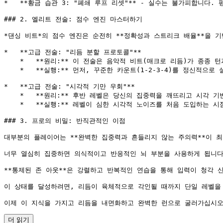
*   **황금 습관 3: "폐쇄 루프 리셋"** - 실수는 불가피합니다
### 2. 엘리트 전술: 점수 엔진 마스터하기

*댄싱 비트*의 점수 엔진은 순전히 **정확성과 스트리크 배율**을 기반
*   **고급 전술: "리듬 분할 프로토콜"**

    *   **원리:** 이 전술은 음악적 비트(매크로 리듬)가 종
    *   **실행:** 먼저, 꾸준한 카운트(1-2-3-4)를 정신적
*   **고급 전술: "시각적 기만 우회"**

    *   **원리:** 후반 레벨은 당신의 집중력을 깨뜨리고 시각
    *   **실행:** 레벨이 심한 시각적 노이즈를 처음 도입하는
### 3. 프로의 비밀: 반직관적인 이점

대부분의 플레이어는 **완벽한 집중력과 흔들리지 않는 주의력**이 최
너무 열심히 집중하면 의식적이고 반응적인 뇌 부분을 사용하게 됩니다.
**통제된 존 아웃**은 강렬하고 반복적인 연습을 통해 입력이 청각 신
이 상태를 달성하려면, 리듬이 육체적으로 각인될 때까지 단일 레벨을 
더 읽기