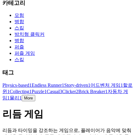
카테고리
모험
병합
스킬
방치형 클릭커
병합
퍼즐
퍼즐 게임
스킬
태그
Physics-based
1
Endless Runner
1
Story-driven
1
어드벤처 게임
1
할로
윈
1
Collecting
1
Puzzle
1
Casual
3
Clicker
2
Brick Breaker
1
자동차 게
임
1
물리
1
More
리듬 게임
리듬과 타이밍을 강조하는 게임으로, 플레이어가 음악에 맞춰