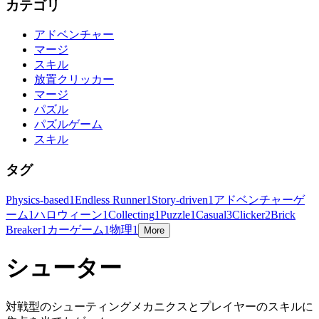
カテゴリ
アドベンチャー
マージ
スキル
放置クリッカー
マージ
パズル
パズルゲーム
スキル
タグ
Physics-based
1
Endless Runner
1
Story-driven
1
アドベンチャーゲ
ーム
1
ハロウィーン
1
Collecting
1
Puzzle
1
Casual
3
Clicker
2
Brick
Breaker
1
カーゲーム
1
物理
1
More
シューター
対戦型のシューティングメカニクスとプレイヤーのスキルに