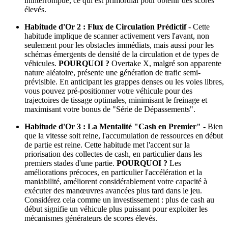
ininterrompue, ce qui est primordial pour obtenir des scores
élevés.
Habitude d'Or 2 : Flux de Circulation Prédictif
- Cette
habitude implique de scanner activement vers l'avant, non
seulement pour les obstacles immédiats, mais aussi pour les
schémas émergents de densité de la circulation et de types de
véhicules.
POURQUOI ?
Overtake X, malgré son apparente
nature aléatoire, présente une génération de trafic semi-
prévisible. En anticipant les grappes denses ou les voies libres,
vous pouvez pré-positionner votre véhicule pour des
trajectoires de tissage optimales, minimisant le freinage et
maximisant votre bonus de "Série de Dépassements".
Habitude d'Or 3 : La Mentalité "Cash en Premier"
- Bien
que la vitesse soit reine, l'accumulation de ressources en début
de partie est reine. Cette habitude met l'accent sur la
priorisation des collectes de cash, en particulier dans les
premiers stades d'une partie.
POURQUOI ?
Les
améliorations précoces, en particulier l'accélération et la
maniabilité, améliorent considérablement votre capacité à
exécuter des manœuvres avancées plus tard dans le jeu.
Considérez cela comme un investissement : plus de cash au
début signifie un véhicule plus puissant pour exploiter les
mécanismes générateurs de scores élevés.