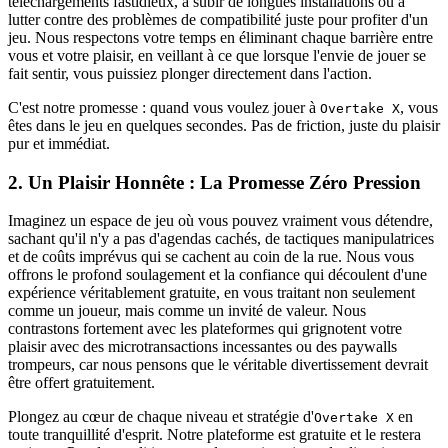
téléchargements fastidieux, à subir de longues installations ou à
lutter contre des problèmes de compatibilité juste pour profiter d'un
jeu. Nous respectons votre temps en éliminant chaque barrière entre
vous et votre plaisir, en veillant à ce que lorsque l'envie de jouer se
fait sentir, vous puissiez plonger directement dans l'action.
C'est notre promesse : quand vous voulez jouer à
, vous
Overtake X
êtes dans le jeu en quelques secondes. Pas de friction, juste du plaisir
pur et immédiat.
2. Un Plaisir Honnête : La Promesse Zéro Pression
Imaginez un espace de jeu où vous pouvez vraiment vous détendre,
sachant qu'il n'y a pas d'agendas cachés, de tactiques manipulatrices
et de coûts imprévus qui se cachent au coin de la rue. Nous vous
offrons le profond soulagement et la confiance qui découlent d'une
expérience véritablement gratuite, en vous traitant non seulement
comme un joueur, mais comme un invité de valeur. Nous
contrastons fortement avec les plateformes qui grignotent votre
plaisir avec des microtransactions incessantes ou des paywalls
trompeurs, car nous pensons que le véritable divertissement devrait
être offert gratuitement.
Plongez au cœur de chaque niveau et stratégie d'
en
Overtake X
toute tranquillité d'esprit. Notre plateforme est gratuite et le restera