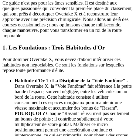
Ce guide n'est pas pour les âmes sensibles. Il est destiné aux
quelques passionnés qui convoitent la première place du classement,
qui sont prêts à décortiquer Overtake X et à reconstruire leur
approche avec une précision chirurgicale. Nous allons au-delà des
courses occasionnelles ; nous optimisons chaque milliseconde,
chaque manœuvre, pour vous transformer en un roi de la route
imparable.
1. Les Fondations : Trois Habitudes d'Or
Pour dominer Overtake X, vous devez d'abord intérioriser ces
habitudes non négociables. Ce sont les fondations sur lesquelles
repose toute performance d'élite.
Habitude d'Or 1 : La Discipline de la "Voie Fantôme"
-
Dans Overtake X, la "Voie Fantôme" fait référence à la petite
bande d'espace, souvent négligée, entre les véhicules ou au
bord de la route. Cette habitude consiste à utiliser
constamment ces espaces marginaux pour maintenir une
vitesse maximale et accumuler des bonus de "Rasant".
POURQUOI ?
Chaque "Rasant" réussi n'est pas seulement
un bonus de points ; il contribue subtilement à votre
multiplicateur de score global. Maîtriser ce micro-
positionnement permet une accélération continue et
ininterrompue, ce qui est primordial pour obtenir des scores