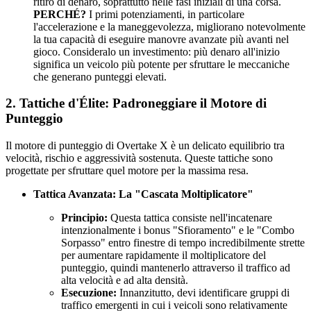
ritiro di denaro, soprattutto nelle fasi iniziali di una corsa.
PERCHÉ?
I primi potenziamenti, in particolare
l'accelerazione e la maneggevolezza, migliorano notevolmente
la tua capacità di eseguire manovre avanzate più avanti nel
gioco. Consideralo un investimento: più denaro all'inizio
significa un veicolo più potente per sfruttare le meccaniche
che generano punteggi elevati.
2. Tattiche d'Élite: Padroneggiare il Motore di
Punteggio
Il motore di punteggio di Overtake X è un delicato equilibrio tra
velocità, rischio e aggressività sostenuta. Queste tattiche sono
progettate per sfruttare quel motore per la massima resa.
Tattica Avanzata: La "Cascata Moltiplicatore"
Principio:
Questa tattica consiste nell'incatenare
intenzionalmente i bonus "Sfioramento" e le "Combo
Sorpasso" entro finestre di tempo incredibilmente strette
per aumentare rapidamente il moltiplicatore del
punteggio, quindi mantenerlo attraverso il traffico ad
alta velocità e ad alta densità.
Esecuzione:
Innanzitutto, devi identificare gruppi di
traffico emergenti in cui i veicoli sono relativamente