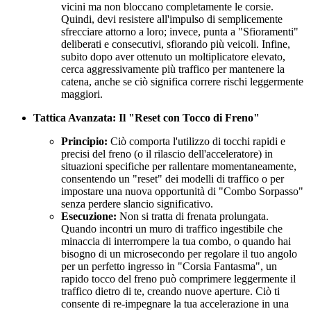
vicini ma non bloccano completamente le corsie.
Quindi, devi resistere all'impulso di semplicemente
sfrecciare attorno a loro; invece, punta a "Sfioramenti"
deliberati e consecutivi, sfiorando più veicoli. Infine,
subito dopo aver ottenuto un moltiplicatore elevato,
cerca aggressivamente più traffico per mantenere la
catena, anche se ciò significa correre rischi leggermente
maggiori.
Tattica Avanzata: Il "Reset con Tocco di Freno"
Principio:
Ciò comporta l'utilizzo di tocchi rapidi e
precisi del freno (o il rilascio dell'acceleratore) in
situazioni specifiche per rallentare momentaneamente,
consentendo un "reset" dei modelli di traffico o per
impostare una nuova opportunità di "Combo Sorpasso"
senza perdere slancio significativo.
Esecuzione:
Non si tratta di frenata prolungata.
Quando incontri un muro di traffico ingestibile che
minaccia di interrompere la tua combo, o quando hai
bisogno di un microsecondo per regolare il tuo angolo
per un perfetto ingresso in "Corsia Fantasma", un
rapido tocco del freno può comprimere leggermente il
traffico dietro di te, creando nuove aperture. Ciò ti
consente di re-impegnare la tua accelerazione in una