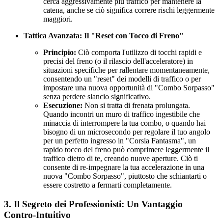
cerca aggressivamente più traffico per mantenere la
catena, anche se ciò significa correre rischi leggermente
maggiori.
Tattica Avanzata: Il "Reset con Tocco di Freno"
Principio:
Ciò comporta l'utilizzo di tocchi rapidi e
precisi del freno (o il rilascio dell'acceleratore) in
situazioni specifiche per rallentare momentaneamente,
consentendo un "reset" dei modelli di traffico o per
impostare una nuova opportunità di "Combo Sorpasso"
senza perdere slancio significativo.
Esecuzione:
Non si tratta di frenata prolungata.
Quando incontri un muro di traffico ingestibile che
minaccia di interrompere la tua combo, o quando hai
bisogno di un microsecondo per regolare il tuo angolo
per un perfetto ingresso in "Corsia Fantasma", un
rapido tocco del freno può comprimere leggermente il
traffico dietro di te, creando nuove aperture. Ciò ti
consente di re-impegnare la tua accelerazione in una
nuova "Combo Sorpasso", piuttosto che schiantarti o
essere costretto a fermarti completamente.
3. Il Segreto dei Professionisti: Un Vantaggio
Contro-Intuitivo