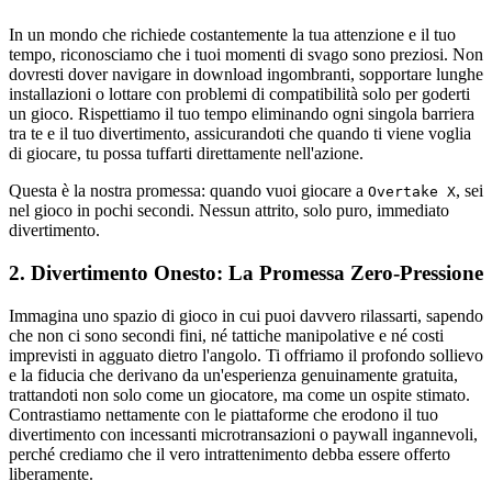
In un mondo che richiede costantemente la tua attenzione e il tuo
tempo, riconosciamo che i tuoi momenti di svago sono preziosi. Non
dovresti dover navigare in download ingombranti, sopportare lunghe
installazioni o lottare con problemi di compatibilità solo per goderti
un gioco. Rispettiamo il tuo tempo eliminando ogni singola barriera
tra te e il tuo divertimento, assicurandoti che quando ti viene voglia
di giocare, tu possa tuffarti direttamente nell'azione.
Questa è la nostra promessa: quando vuoi giocare a
, sei
Overtake X
nel gioco in pochi secondi. Nessun attrito, solo puro, immediato
divertimento.
2. Divertimento Onesto: La Promessa Zero-Pressione
Immagina uno spazio di gioco in cui puoi davvero rilassarti, sapendo
che non ci sono secondi fini, né tattiche manipolative e né costi
imprevisti in agguato dietro l'angolo. Ti offriamo il profondo sollievo
e la fiducia che derivano da un'esperienza genuinamente gratuita,
trattandoti non solo come un giocatore, ma come un ospite stimato.
Contrastiamo nettamente con le piattaforme che erodono il tuo
divertimento con incessanti microtransazioni o paywall ingannevoli,
perché crediamo che il vero intrattenimento debba essere offerto
liberamente.