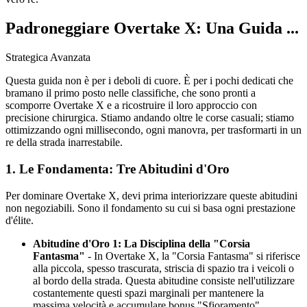
Padroneggiare Overtake X: Una Guida ...
Strategica Avanzata
Questa guida non è per i deboli di cuore. È per i pochi dedicati che
bramano il primo posto nelle classifiche, che sono pronti a
scomporre Overtake X e a ricostruire il loro approccio con
precisione chirurgica. Stiamo andando oltre le corse casuali; stiamo
ottimizzando ogni millisecondo, ogni manovra, per trasformarti in un
re della strada inarrestabile.
1. Le Fondamenta: Tre Abitudini d'Oro
Per dominare Overtake X, devi prima interiorizzare queste abitudini
non negoziabili. Sono il fondamento su cui si basa ogni prestazione
d'élite.
Abitudine d'Oro 1: La Disciplina della "Corsia
Fantasma"
- In Overtake X, la "Corsia Fantasma" si riferisce
alla piccola, spesso trascurata, striscia di spazio tra i veicoli o
al bordo della strada. Questa abitudine consiste nell'utilizzare
costantemente questi spazi marginali per mantenere la
massima velocità e accumulare bonus "Sfioramento".