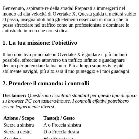
Benvenuto, aspirante re della strada! Preparati a immergerti nel
mondo ad alta velocità di Overtake X. Questa guida ti metterà subito
al passo, insegnandoti tutti gli elementi essenziali in modo che tu
possa sfrecciare nel traffico come un professionista e dominare le
autostrade in men che non si dica.
1. La tua missione: l'obiettivo
Il tuo obiettivo principale in Overtake X è guidare il più lontano
possibile, sfrecciare attraverso un traffico infinito e guadagnare
denaro per potenziare la tua auto. Più a lungo sopravvivi e più
abilmente navighi, più alto sarà il tuo punteggio e i tuoi guadagni!
2. Prendere il comando: i controlli
Disclaimer:
Questi sono i controlli standard per questo tipo di gioco
su browser PC con tastiera/mouse. I controlli effettivi potrebbero
essere leggermente diversi.
Azione / Scopo
Tasto(i) / Gesto
Sterza a sinistra
A o Freccia sinistra
Sterza a destra
D o Freccia destra
Accelera
W o Freccia su