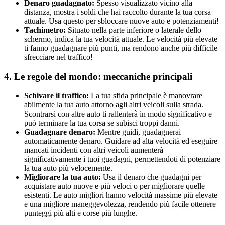
Denaro guadagnato:
Spesso visualizzato vicino alla
distanza, mostra i soldi che hai raccolto durante la tua corsa
attuale. Usa questo per sbloccare nuove auto e potenziamenti!
Tachimetro:
Situato nella parte inferiore o laterale dello
schermo, indica la tua velocità attuale. Le velocità più elevate
ti fanno guadagnare più punti, ma rendono anche più difficile
sfrecciare nel traffico!
4. Le regole del mondo: meccaniche principali
Schivare il traffico:
La tua sfida principale è manovrare
abilmente la tua auto attorno agli altri veicoli sulla strada.
Scontrarsi con altre auto ti rallenterà in modo significativo e
può terminare la tua corsa se subisci troppi danni.
Guadagnare denaro:
Mentre guidi, guadagnerai
automaticamente denaro. Guidare ad alta velocità ed eseguire
mancati incidenti con altri veicoli aumenterà
significativamente i tuoi guadagni, permettendoti di potenziare
la tua auto più velocemente.
Migliorare la tua auto:
Usa il denaro che guadagni per
acquistare auto nuove e più veloci o per migliorare quelle
esistenti. Le auto migliori hanno velocità massime più elevate
e una migliore maneggevolezza, rendendo più facile ottenere
punteggi più alti e corse più lunghe.