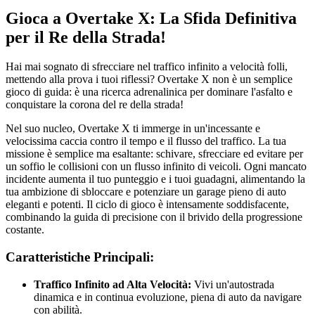
Gioca a Overtake X: La Sfida Definitiva
per il Re della Strada!
Hai mai sognato di sfrecciare nel traffico infinito a velocità folli,
mettendo alla prova i tuoi riflessi? Overtake X non è un semplice
gioco di guida: è una ricerca adrenalinica per dominare l'asfalto e
conquistare la corona del re della strada!
Nel suo nucleo, Overtake X ti immerge in un'incessante e
velocissima caccia contro il tempo e il flusso del traffico. La tua
missione è semplice ma esaltante: schivare, sfrecciare ed evitare per
un soffio le collisioni con un flusso infinito di veicoli. Ogni mancato
incidente aumenta il tuo punteggio e i tuoi guadagni, alimentando la
tua ambizione di sbloccare e potenziare un garage pieno di auto
eleganti e potenti. Il ciclo di gioco è intensamente soddisfacente,
combinando la guida di precisione con il brivido della progressione
costante.
Caratteristiche Principali:
Traffico Infinito ad Alta Velocità:
Vivi un'autostrada
dinamica e in continua evoluzione, piena di auto da navigare
con abilità.