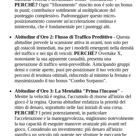
PERCHÉ?
Ogni "Sfioramento" riuscito non è solo un bonus
in punti; contribuisce sottilmente al moltiplicatore del
punteggio complessivo. Padroneggiare questo micro-
posizionamento consente un'accelerazione continua e
ininterrotta, che è fondamentale per i punteggi alti.
Abitudine d'Oro 2: Flusso di Traffico Predittivo
- Questa
abitudine prevede la scansione attiva in avanti, non solo per
gli ostacoli immediati, ma per i modelli emergenti nella densità
del traffico e nei tipi di veicoli.
PERCHÉ?
Overtake X,
nonostante la sua apparente casualità, presenta una
generazione di traffico semi-prevedibile. Anticipando gruppi
densi o corsie aperte, puoi pre-posizionare il tuo veicolo per
percorsi di tessitura ottimali, riducendo al minimo la frenata e
massimizzando il tuo bonus "Combo Sorpasso".
Abitudine d'Oro 3: La Mentalità "Prima l'Incasso"
-
Mentre la velocità è regina, l'accumulo di risorse all'inizio del
gioco è la regina. Questa abitudine enfatizza la priorità del
ritiro di denaro, soprattutto nelle fasi iniziali di una corsa.
PERCHÉ?
I primi potenziamenti, in particolare
l'accelerazione e la maneggevolezza, migliorano notevolmente
la tua capacità di eseguire manovre avanzate più avanti nel
gioco. Consideralo un investimento: più denaro all'inizio
significa un veicolo più potente per sfruttare le meccaniche