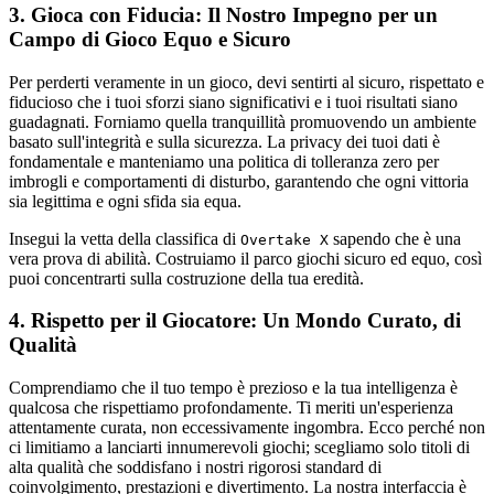
3. Gioca con Fiducia: Il Nostro Impegno per un
Campo di Gioco Equo e Sicuro
Per perderti veramente in un gioco, devi sentirti al sicuro, rispettato e
fiducioso che i tuoi sforzi siano significativi e i tuoi risultati siano
guadagnati. Forniamo quella tranquillità promuovendo un ambiente
basato sull'integrità e sulla sicurezza. La privacy dei tuoi dati è
fondamentale e manteniamo una politica di tolleranza zero per
imbrogli e comportamenti di disturbo, garantendo che ogni vittoria
sia legittima e ogni sfida sia equa.
Insegui la vetta della classifica di
sapendo che è una
Overtake X
vera prova di abilità. Costruiamo il parco giochi sicuro ed equo, così
puoi concentrarti sulla costruzione della tua eredità.
4. Rispetto per il Giocatore: Un Mondo Curato, di
Qualità
Comprendiamo che il tuo tempo è prezioso e la tua intelligenza è
qualcosa che rispettiamo profondamente. Ti meriti un'esperienza
attentamente curata, non eccessivamente ingombra. Ecco perché non
ci limitiamo a lanciarti innumerevoli giochi; scegliamo solo titoli di
alta qualità che soddisfano i nostri rigorosi standard di
coinvolgimento, prestazioni e divertimento. La nostra interfaccia è