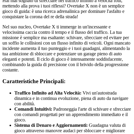
Hai mai sognato di sfrecciare nel traffico infinito a velocità folli,
mettendo alla prova i tuoi riflessi? Overtake X non è un semplice
gioco di guida: è una ricerca adrenalinica per dominare l'asfalto e
conquistare la corona del re della strada!
Nel suo nucleo, Overtake X ti immerge in un'incessante e
velocissima caccia contro il tempo e il flusso del traffico. La tua
missione è semplice ma esaltante: schivare, sfrecciare ed evitare per
un soffio le collisioni con un flusso infinito di veicoli. Ogni mancato
incidente aumenta il tuo punteggio e i tuoi guadagni, alimentando la
tua ambizione di sbloccare e potenziare un garage pieno di auto
eleganti e potenti. Il ciclo di gioco è intensamente soddisfacente,
combinando la guida di precisione con il brivido della progressione
costante.
Caratteristiche Principali:
Traffico Infinito ad Alta Velocità:
Vivi un'autostrada
dinamica e in continua evoluzione, piena di auto da navigare
con abilità.
Comandi Intuitivi:
Padroneggia l'arte di schivare e sfrecciare
con comandi progettati per un apprendimento immediato e il
gioco.
Sistema di Denaro e Aggiornamenti:
Guadagna valuta di
gioco attraverso manovre audaci per sbloccare e migliorare