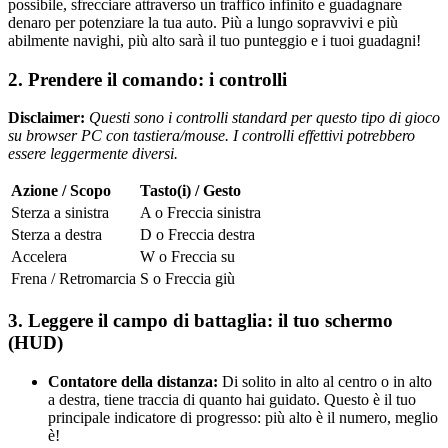
possibile, sfrecciare attraverso un traffico infinito e guadagnare
denaro per potenziare la tua auto. Più a lungo sopravvivi e più
abilmente navighi, più alto sarà il tuo punteggio e i tuoi guadagni!
2. Prendere il comando: i controlli
Disclaimer:
Questi sono i controlli standard per questo tipo di gioco
su browser PC con tastiera/mouse. I controlli effettivi potrebbero
essere leggermente diversi.
Azione / Scopo
Tasto(i) / Gesto
Sterza a sinistra
A o Freccia sinistra
Sterza a destra
D o Freccia destra
Accelera
W o Freccia su
Frena / Retromarcia
S o Freccia giù
3. Leggere il campo di battaglia: il tuo schermo
(HUD)
Contatore della distanza:
Di solito in alto al centro o in alto
a destra, tiene traccia di quanto hai guidato. Questo è il tuo
principale indicatore di progresso: più alto è il numero, meglio
è!