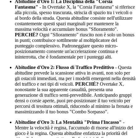
Abitudine d'Oro 1: La Disciplina della "Corsia
Fantasma"
- In Overtake X, la "Corsia Fantasma" si riferisce
alla piccola, spesso trascurata, striscia di spazio tra i veicoli o
al bordo della strada. Questa abitudine consiste nell'utilizzare
costantemente questi spazi marginali per mantenere la
massima velocità e accumulare bonus "Sfioramento".
PERCHÉ?
Ogni "Sfioramento" riuscito non è solo un bonus
in punti; contribuisce sottilmente al moltiplicatore del
punteggio complessivo. Padroneggiare questo micro-
posizionamento consente un'accelerazione continua e
ininterrotta, che è fondamentale per i punteggi alti.
Abitudine d'Oro 2: Flusso di Traffico Predittivo
- Questa
abitudine prevede la scansione attiva in avanti, non solo per
gli ostacoli immediati, ma per i modelli emergenti nella densità
del traffico e nei tipi di veicoli.
PERCHÉ?
Overtake X,
nonostante la sua apparente casualità, presenta una
generazione di traffico semi-prevedibile. Anticipando gruppi
densi o corsie aperte, puoi pre-posizionare il tuo veicolo per
percorsi di tessitura ottimali, riducendo al minimo la frenata e
massimizzando il tuo bonus "Combo Sorpasso".
Abitudine d'Oro 3: La Mentalità "Prima l'Incasso"
-
Mentre la velocità è regina, l'accumulo di risorse all'inizio del
gioco è la regina. Questa abitudine enfatizza la priorità del