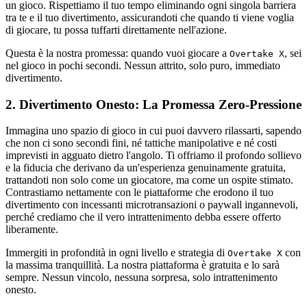
un gioco. Rispettiamo il tuo tempo eliminando ogni singola barriera
tra te e il tuo divertimento, assicurandoti che quando ti viene voglia
di giocare, tu possa tuffarti direttamente nell'azione.
Questa è la nostra promessa: quando vuoi giocare a
, sei
Overtake X
nel gioco in pochi secondi. Nessun attrito, solo puro, immediato
divertimento.
2. Divertimento Onesto: La Promessa Zero-Pressione
Immagina uno spazio di gioco in cui puoi davvero rilassarti, sapendo
che non ci sono secondi fini, né tattiche manipolative e né costi
imprevisti in agguato dietro l'angolo. Ti offriamo il profondo sollievo
e la fiducia che derivano da un'esperienza genuinamente gratuita,
trattandoti non solo come un giocatore, ma come un ospite stimato.
Contrastiamo nettamente con le piattaforme che erodono il tuo
divertimento con incessanti microtransazioni o paywall ingannevoli,
perché crediamo che il vero intrattenimento debba essere offerto
liberamente.
Immergiti in profondità in ogni livello e strategia di
con
Overtake X
la massima tranquillità. La nostra piattaforma è gratuita e lo sarà
sempre. Nessun vincolo, nessuna sorpresa, solo intrattenimento
onesto.