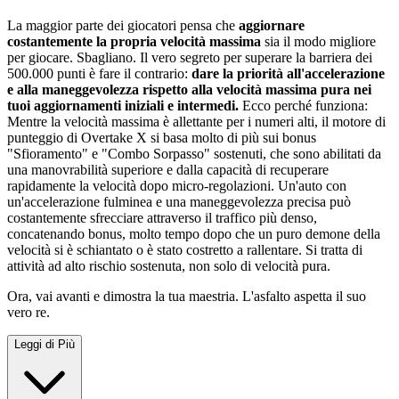
La maggior parte dei giocatori pensa che
aggiornare
costantemente la propria velocità massima
sia il modo migliore
per giocare. Sbagliano. Il vero segreto per superare la barriera dei
500.000 punti è fare il contrario:
dare la priorità all'accelerazione
e alla maneggevolezza rispetto alla velocità massima pura nei
tuoi aggiornamenti iniziali e intermedi.
Ecco perché funziona:
Mentre la velocità massima è allettante per i numeri alti, il motore di
punteggio di Overtake X si basa molto di più sui bonus
"Sfioramento" e "Combo Sorpasso" sostenuti, che sono abilitati da
una manovrabilità superiore e dalla capacità di recuperare
rapidamente la velocità dopo micro-regolazioni. Un'auto con
un'accelerazione fulminea e una maneggevolezza precisa può
costantemente sfrecciare attraverso il traffico più denso,
concatenando bonus, molto tempo dopo che un puro demone della
velocità si è schiantato o è stato costretto a rallentare. Si tratta di
attività ad alto rischio sostenuta, non solo di velocità pura.
Ora, vai avanti e dimostra la tua maestria. L'asfalto aspetta il suo
vero re.
Leggi di Più