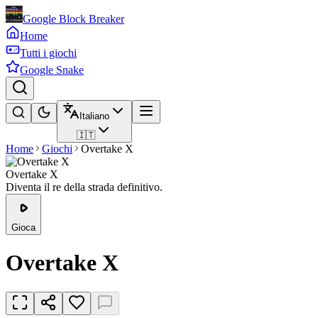
Google Block Breaker
Home
Tutti i giochi
Google Snake
Italiano
🇮🇹
Home
Giochi
Overtake X
Overtake X
Diventa il re della strada definitivo.
Gioca
Overtake X