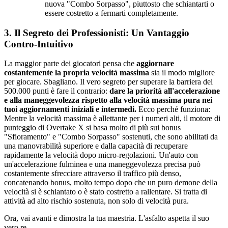
nuova "Combo Sorpasso", piuttosto che schiantarti o
essere costretto a fermarti completamente.
3. Il Segreto dei Professionisti: Un Vantaggio
Contro-Intuitivo
La maggior parte dei giocatori pensa che
aggiornare
costantemente la propria velocità massima
sia il modo migliore
per giocare. Sbagliano. Il vero segreto per superare la barriera dei
500.000 punti è fare il contrario:
dare la priorità all'accelerazione
e alla maneggevolezza rispetto alla velocità massima pura nei
tuoi aggiornamenti iniziali e intermedi.
Ecco perché funziona:
Mentre la velocità massima è allettante per i numeri alti, il motore di
punteggio di Overtake X si basa molto di più sui bonus
"Sfioramento" e "Combo Sorpasso" sostenuti, che sono abilitati da
una manovrabilità superiore e dalla capacità di recuperare
rapidamente la velocità dopo micro-regolazioni. Un'auto con
un'accelerazione fulminea e una maneggevolezza precisa può
costantemente sfrecciare attraverso il traffico più denso,
concatenando bonus, molto tempo dopo che un puro demone della
velocità si è schiantato o è stato costretto a rallentare. Si tratta di
attività ad alto rischio sostenuta, non solo di velocità pura.
Ora, vai avanti e dimostra la tua maestria. L'asfalto aspetta il suo
vero re.