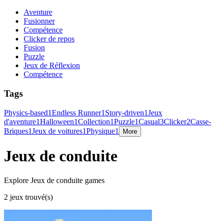
Aventure
Fusionner
Compétence
Clicker de repos
Fusion
Puzzle
Jeux de Réflexion
Compétence
Tags
Physics-based
1
Endless Runner
1
Story-driven
1
Jeux
d'aventure
1
Halloween
1
Collection
1
Puzzle
1
Casual
3
Clicker
2
Casse-
Briques
1
Jeux de voitures
1
Physique
1
More
Jeux de conduite
Explore Jeux de conduite games
2 jeux trouvé(s)