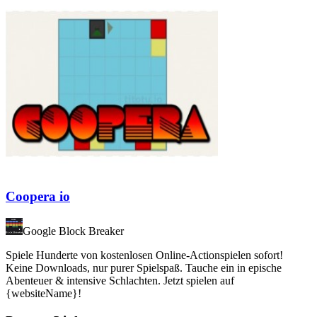
Coopera io
Google Block Breaker
Spiele Hunderte von kostenlosen Online-Actionspielen sofort!
Keine Downloads, nur purer Spielspaß. Tauche ein in epische
Abenteuer & intensive Schlachten. Jetzt spielen auf
{websiteName}!