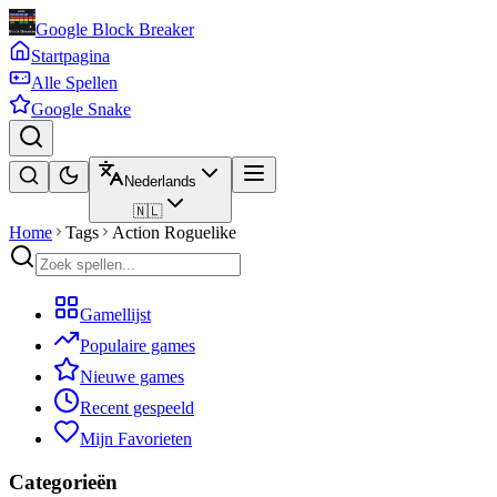
Google Block Breaker
Startpagina
Alle Spellen
Google Snake
Nederlands
🇳🇱
Home
Tags
Action Roguelike
Gamellijst
Populaire games
Nieuwe games
Recent gespeeld
Mijn Favorieten
Categorieën