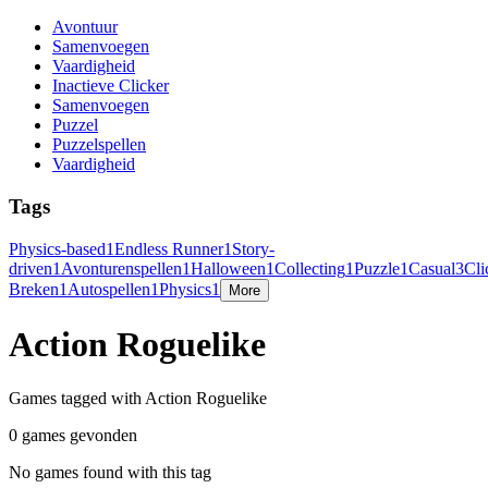
Avontuur
Samenvoegen
Vaardigheid
Inactieve Clicker
Samenvoegen
Puzzel
Puzzelspellen
Vaardigheid
Tags
Physics-based
1
Endless Runner
1
Story-
driven
1
Avonturenspellen
1
Halloween
1
Collecting
1
Puzzle
1
Casual
3
Cli
Breken
1
Autospellen
1
Physics
1
More
Action Roguelike
Games tagged with Action Roguelike
0 games gevonden
No games found with this tag