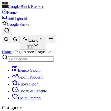
Google Block Breaker
Home
Tutti i giochi
Google Snake
Italiano
🇮🇹
Home
Tag
Action Roguelike
Elenco Giochi
Giochi Popolari
Nuovi Giochi
Giocati di Recente
I Miei Preferiti
Categorie