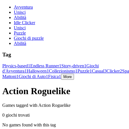
Avventura
Unisci
Abilità
Idle Clicker
Unisci
Puzzle
Giochi di puzzle
Abilità
Tag
Physics-based
1
Endless Runner
1
Story-driven
1
Giochi
d'Avventura
1
Halloween
1
Collezionismo
1
Puzzle
1
Casual
3
Clicker
2
Spa
Mattoni
1
Giochi di Auto
1
Fisica
1
More
Action Roguelike
Games tagged with Action Roguelike
0 giochi trovati
No games found with this tag