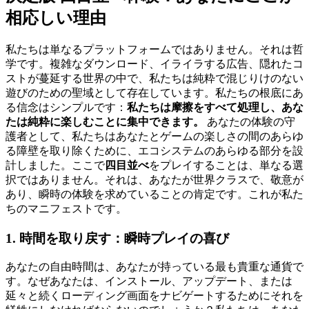
相応しい理由
私たちは単なるプラットフォームではありません。それは哲
学です。複雑なダウンロード、イライラする広告、隠れたコ
ストが蔓延する世界の中で、私たちは純粋で混じりけのない
遊びのための聖域として存在しています。私たちの根底にあ
る信念はシンプルです：
私たちは摩擦をすべて処理し、あな
たは純粋に楽しむことに集中できます。
あなたの体験の守
護者として、私たちはあなたとゲームの楽しさの間のあらゆ
る障壁を取り除くために、エコシステムのあらゆる部分を設
計しました。ここで
四目並べ
をプレイすることは、単なる選
択ではありません。それは、あなたが世界クラスで、敬意が
あり、瞬時の体験を求めていることの肯定です。これが私た
ちのマニフェストです。
1. 時間を取り戻す：瞬時プレイの喜び
あなたの自由時間は、あなたが持っている最も貴重な通貨で
す。なぜあなたは、インストール、アップデート、または
延々と続くローディング画面をナビゲートするためにそれを