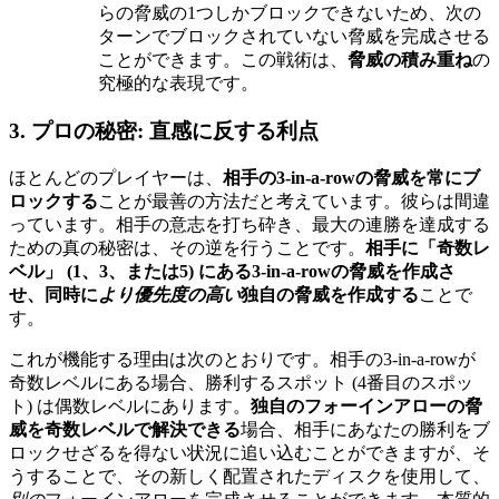
らの脅威の1つしかブロックできないため、次の
ターンでブロックされていない脅威を完成させる
ことができます。この戦術は、
脅威の積み重ね
の
究極的な表現です。
3. プロの秘密: 直感に反する利点
ほとんどのプレイヤーは、
相手の3-in-a-rowの脅威を常にブ
ロックする
ことが最善の方法だと考えています。彼らは間違
っています。相手の意志を打ち砕き、最大の連勝を達成する
ための真の秘密は、その逆を行うことです。
相手に「奇数レ
ベル」 (1、3、または5) にある3-in-a-rowの脅威を作成さ
せ、同時に
より優先度の高い
独自の脅威を作成する
ことで
す。
これが機能する理由は次のとおりです。相手の3-in-a-rowが
奇数レベルにある場合、勝利するスポット (4番目のスポッ
ト) は偶数レベルにあります。
独自のフォーインアローの脅
威を奇数レベルで解決できる
場合、相手にあなたの勝利をブ
ロックせざるを得ない状況に追い込むことができますが、そ
うすることで、その新しく配置されたディスクを使用して、