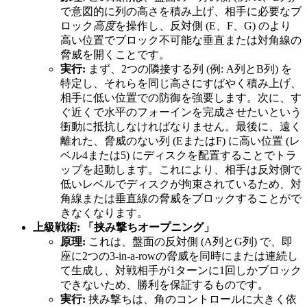
で意図的に列の高さを積み上げ、相手に必要なブ
ロック
高度
を操作し、反対側 (E、F、G) のより
高い位置でブロック不可能な垂直または対角線の
脅威を開くことです。
実行:
まず、2つの隣接する列 (例: A列とB列) を
特定し、それらを同じ高さにすばやく積み上げ、
相手に低い位置での防御を強要します。次に、す
ぐ近くで水平のフォーインを完成させたいという
衝動に抵抗しなければなりません。最後に、遠く
離れた、脅威のない列 (EまたはF) に高い位置 (レ
ベル4または5) にディスクを配置することでトラ
ップを起動します。これにより、相手は反対側で
低いレベルでディスクが拘束されているため、対
角線または垂直線の脅威をブロックすることがで
きなくなります。
上級戦術: 「挟み撃ちオープニング」
原理:
これは、盤面の反対側 (A列とG列) で、即
座に2つの3-in-a-rowの脅威を同時にまたは連続し
て生成し、対戦相手が1ターンに1回しかブロック
できないため、勝利を保証するものです。
実行:
挟み撃ちは、角のコントロールに大きく依