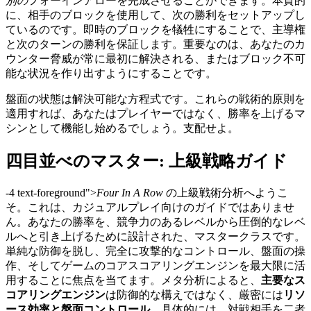
別の
フォーインアローを完成させることができます。本質的
に、相手のブロックを使用して、次の勝利をセットアップし
ているのです。即時のブロックを犠牲にすることで、主導権
と次のターンの勝利を保証します。重要なのは、あなたのカ
ウンター脅威が常に最初に解決される、またはブロック不可
能な状況を作り出すようにすることです。
盤面の状態は解決可能な方程式です。これらの戦術的原則を
適用すれば、あなたはプレイヤーではなく、勝率を上げるマ
シンとして機能し始めるでしょう。支配せよ。
四目並べのマスター: 上級戦略ガイド
-4 text-foreground">
Four In A Row
の上級戦術分析へようこ
そ。これは、カジュアルプレイ向けのガイドではありませ
ん。あなたの勝率を、競争力のあるレベルから圧倒的なレベ
ルへと引き上げるために設計された、マスタークラスです。
単純な防御を脱し、完全に攻撃的なコントロール、盤面の操
作、そしてゲームのコアスコアリングエンジンを最大限に活
用することに焦点を当てます。メタ分析によると、
主要なス
コアリングエンジン
は防御的な構えではなく、厳密には
リソ
ース効率と盤面コントロール
、具体的には、対戦相手を二者