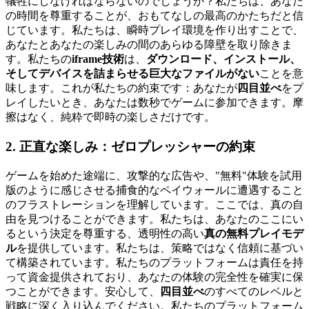
犠牲にしなければならないのでしょうか？私たちは、あなた
の時間を尊重することが、おもてなしの最高のかたちだと信
じています。私たちは、瞬時プレイ環境を作り出すことで、
あなたとあなたの楽しみの間のあらゆる障壁を取り除きま
す。私たちの
iframe技術
は、
ダウンロード、インストール、
そしてデバイスを詰まらせる巨大なファイルがない
ことを意
味します。これが私たちの約束です：あなたが
四目並べ
をプ
レイしたいとき、あなたは数秒でゲームに参加できます。摩
擦はなく、純粋で即時の楽しさだけです。
2. 正直な楽しみ：ゼロプレッシャーの約束
ゲームを始めた途端に、攻撃的な広告や、"無料"体験を試用
版のように感じさせる捕食的なペイウォールに遭遇すること
のフラストレーションを理解しています。ここでは、真の自
由を見つけることができます。私たちは、あなたのここにい
るという決定を尊重する、透明性の高い
真の無料プレイモデ
ル
を提供しています。私たちは、策略ではなく信頼に基づい
て構築されています。私たちのプラットフォームは責任を持
って資金提供されており、あなたの体験の完全性を確実に保
つことができます。安心して、
四目並べ
のすべてのレベルと
戦略に深く入り込んでください。私たちのプラットフォーム