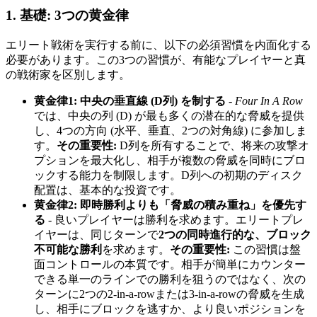
1. 基礎: 3つの黄金律
エリート戦術を実行する前に、以下の必須習慣を内面化する
必要があります。この3つの習慣が、有能なプレイヤーと真
の戦術家を区別します。
黄金律1: 中央の垂直線 (D列) を制する
-
Four In A Row
では、中央の列 (D) が最も多くの潜在的な脅威を提供
し、4つの方向 (水平、垂直、2つの対角線) に参加しま
す。
その重要性:
D列を所有することで、将来の攻撃オ
プションを最大化し、相手が複数の脅威を同時にブロ
ックする能力を制限します。D列への初期のディスク
配置は、基本的な投資です。
黄金律2: 即時勝利よりも「脅威の積み重ね」を優先す
る
- 良いプレイヤーは勝利を求めます。エリートプレ
イヤーは、同じターンで
2つの同時進行的な、ブロック
不可能な勝利
を求めます。
その重要性:
この習慣は盤
面コントロールの本質です。相手が簡単にカウンター
できる単一のラインでの勝利を狙うのではなく、次の
ターンに2つの2-in-a-rowまたは3-in-a-rowの脅威を生成
し、相手にブロックを逃すか、より良いポジションを