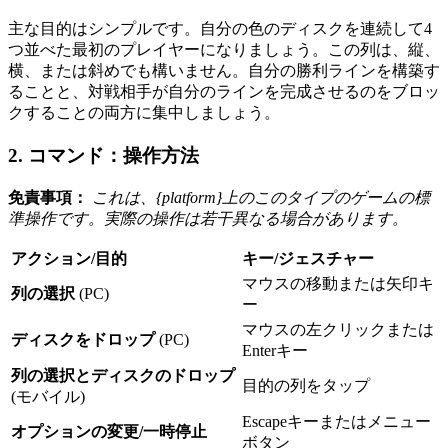
主な目的はシンプルです。自分の色のディスクを連続して4
つ並べた最初のプレイヤーになりましょう。この列は、縦、
横、または斜めでも構いません。自分の勝利ラインを構築す
ることと、対戦相手が自分のラインを完成させるのをブロッ
クすることの両方に集中しましょう。
2. コマンド：操作方法
免責事項：
これは、{platform}上のこのタイプのゲームの標
準操作です。実際の操作は若干異なる場合があります。
アクション/目的
キー/ジェスチャー
マウスの移動または矢印キ
列の選択
(PC)
ー
マウスの左クリックまたは
ディスクをドロップ
(PC)
Enterキー
列の選択とディスクのドロップ
目的の列をタップ
(モバイル)
Escapeキーまたはメニュー
オプションの変更/一時停止
ボタン