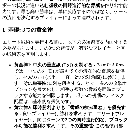
択一の状況に追い込む
複数の同時進行的な脅威
を作り出す能
力です。最も高い勝率は、単に反応するのではなく、ゲーム
の流れを決定するプレイヤーによって達成されます。
1. 基礎: 3つの黄金律
エリート戦術を実行する前に、以下の必須習慣を内面化する
必要があります。この3つの習慣が、有能なプレイヤーと真
の戦術家を区別します。
黄金律1: 中央の垂直線 (D列) を制する
-
Four In A Row
では、中央の列 (D) が最も多くの潜在的な脅威を提供
し、4つの方向 (水平、垂直、2つの対角線) に参加しま
す。
その重要性:
D列を所有することで、将来の攻撃オ
プションを最大化し、相手が複数の脅威を同時にブロ
ックする能力を制限します。D列への初期のディスク
配置は、基本的な投資です。
黄金律2: 即時勝利よりも「脅威の積み重ね」を優先す
る
- 良いプレイヤーは勝利を求めます。エリートプレ
イヤーは、同じターンで
2つの同時進行的な、ブロック
不可能な勝利
を求めます。
その重要性:
この習慣は盤