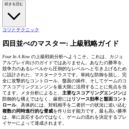
続きを読む
コツとテクニック
四目並べのマスター: 上級戦略ガイド
Four In A Row
の上級戦術分析へようこそ。これは、カジュ
アルプレイ向けのガイドではありません。あなたの勝率を、
競争力のあるレベルから圧倒的なレベルへと引き上げるため
に設計された、マスタークラスです。単純な防御を脱し、完
全に攻撃的なコントロール、盤面の操作、そしてゲームのコ
アスコアリングエンジンを最大限に活用することに焦点を当
てます。メタ分析によると、
主要なスコアリングエンジン
は
防御的な構えではなく、厳密には
リソース効率と盤面コント
ロール
、具体的には、対戦相手を二者択一の状況に追い込む
複数の同時進行的な脅威
を作り出す能力です。最も高い勝率
は、単に反応するのではなく、ゲームの流れを決定するプレ
イヤーによって達成されます。