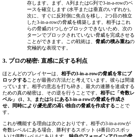
存します。まず、A列またはG列で3-in-a-rowのベ
ースを確立します (水平または垂直のいずれか)。
次に、すぐに反対側に焦点を移し、2つ目の独立
した3-in-a-rowの脅威を構築します。相手はこれ
らの脅威の1つしかブロックできないため、次の
ターンでブロックされていない脅威を完成させる
ことができます。この戦術は、
脅威の積み重ね
の
究極的な表現です。
3. プロの秘密: 直感に反する利点
ほとんどのプレイヤーは、
相手の3-in-a-rowの脅威を常にブ
ロックする
ことが最善の方法だと考えています。彼らは間違
っています。相手の意志を打ち砕き、最大の連勝を達成する
ための真の秘密は、その逆を行うことです。
相手に「奇数レ
ベル」 (1、3、または5) にある3-in-a-rowの脅威を作成さ
せ、同時に
より優先度の高い
独自の脅威を作成する
ことで
す。
これが機能する理由は次のとおりです。相手の3-in-a-rowが
奇数レベルにある場合、勝利するスポット (4番目のスポッ
ト) は偶数レベルにあります。
独自のフォーインアローの脅