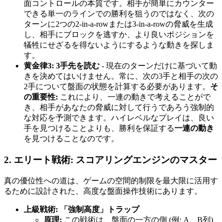
面コントロールの本質です。相手が簡単にカウンター
できる単一のラインでの勝利を狙うのではなく、次の
ターンに2つの2-in-a-rowまたは3-in-a-rowの脅威を生成
し、相手にブロックを逃すか、より良いポジションを
犠牲にせざるを得ないようにするような動きを探しま
す。
黄金律3: 3手先を読む
- 現在のターンだけに基づいて動
きを決めてはいけません。常に、次の3手と相手の次の
2手について盤面の状態を計算する必要があります。
そ
の重要性:
これにより、一連の動きで考えることがで
き、相手があなたの脅威に対して行うであろう強制的
な対応を予測できます。ハイレベルなプレイは、良い
手を見つけることよりも、勝利を保証する
一連の動き
を見つけることなのです。
2. エリート戦術: スコアリングエンジンのマスター
真の優位性への道は、ゲームの空間的制限を最大限に活用す
るために設計された、高度な盤面操作技術にあります。
上級戦術: 「強制高度」トラップ
原理:
この戦術は、盤面の一方の側 (例: A、B列)