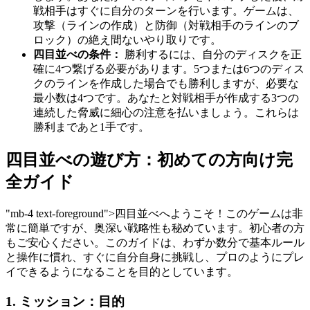
戦相手はすぐに自分のターンを行います。ゲームは、
攻撃（ラインの作成）と防御（対戦相手のラインのブ
ロック）の絶え間ないやり取りです。
四目並べの条件：
勝利するには、自分のディスクを正
確に4つ繋げる必要があります。5つまたは6つのディス
クのラインを作成した場合でも勝利しますが、必要な
最小数は4つです。あなたと対戦相手が作成する3つの
連続した脅威に細心の注意を払いましょう。これらは
勝利まであと1手です。
四目並べの遊び方：初めての方向け完
全ガイド
"mb-4 text-foreground">四目並べへようこそ！このゲームは非
常に簡単ですが、奥深い戦略性も秘めています。初心者の方
もご安心ください。このガイドは、わずか数分で基本ルール
と操作に慣れ、すぐに自分自身に挑戦し、プロのようにプレ
イできるようになることを目的としています。
1. ミッション：目的