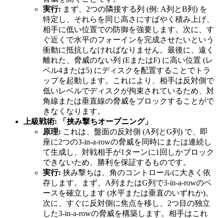
実行:
まず、2つの隣接する列 (例: A列とB列) を
特定し、それらを同じ高さにすばやく積み上げ、
相手に低い位置での防御を強要します。次に、す
ぐ近くで水平のフォーインを完成させたいという
衝動に抵抗しなければなりません。最後に、遠く
離れた、脅威のない列 (EまたはF) に高い位置 (レ
ベル4または5) にディスクを配置することでトラ
ップを起動します。これにより、相手は反対側で
低いレベルでディスクが拘束されているため、対
角線または垂直線の脅威をブロックすることがで
きなくなります。
上級戦術: 「挟み撃ちオープニング」
原理:
これは、盤面の反対側 (A列とG列) で、即
座に2つの3-in-a-rowの脅威を同時にまたは連続し
て生成し、対戦相手が1ターンに1回しかブロック
できないため、勝利を保証するものです。
実行:
挟み撃ちは、角のコントロールに大きく依
存します。まず、A列またはG列で3-in-a-rowのベ
ースを確立します (水平または垂直のいずれか)。
次に、すぐに反対側に焦点を移し、2つ目の独立
した3-in-a-rowの脅威を構築します。相手はこれ