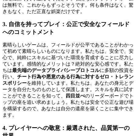
は無料で、これからもずっとそうです。何も条件はなく、驚
きもなく、ただ正直な娯楽だけです。
3. 自信を持ってプレイ：公正で安全なフィールド
へのコミットメント
素晴らしいゲームは、フィールドが公平であることがわかっ
て初めて素晴らしいものになります。私たちは、安全で、安
心で、純粋にスキルに基づいた環境を育成することに尽力し
ています。感情的なメリットは？絶対的な安心感です。私た
ちは
最先端のデータプライバシープロトコル
に多額の投資を
行い、
チート行為や悪意のある行為に対するゼロ・トレラン
スポリシー
を維持しています。私たちは、あなたの身元とデ
ータを自分たちのものとして保護します。スキルを真に試す
ことができることを知って、
四目並べ
のリーダーボードでト
ップの座を追い求めましょう。私たちは安全で公正な遊び場
を構築するので、あなたは自分の遺産を築くことに集中でき
ます。
4. プレイヤーへの敬意：厳選された、品質第一の
世界