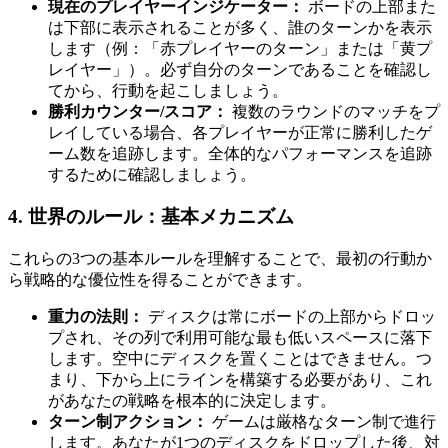
現在のプレイヤーインジケーター：
ボードの上部また
は下部に表示されることが多く、誰のターンかを表示
します（例：「赤プレイヤーのターン」または「黄プ
レイヤー」）。必ず自分のターンであることを確認し
てから、行動を起こしましょう。
勝利カウンター/スコア：
複数のラウンドのマッチをプ
レイしている場合、各プレイヤーが正常に勝利したゲ
ーム数を追跡します。全体的なパフォーマンスを追跡
するために確認しましょう。
4. 世界のルール：基本メカニズム
これらの3つの基本ルールを理解することで、最初の行動か
ら戦略的な優位性を得ることができます。
重力の法則：
ディスクは常にボードの上部からドロッ
プされ、その列で利用可能な最も低いスペースに落下
します。空中にディスクを置くことはできません。つ
まり、下から上にラインを構築する必要があり、これ
があなたの戦略を根本的に決定します。
ターン制アクション：
ゲームは厳格なターン制で進行
します。あなたが1つのディスクをドロップした後、対