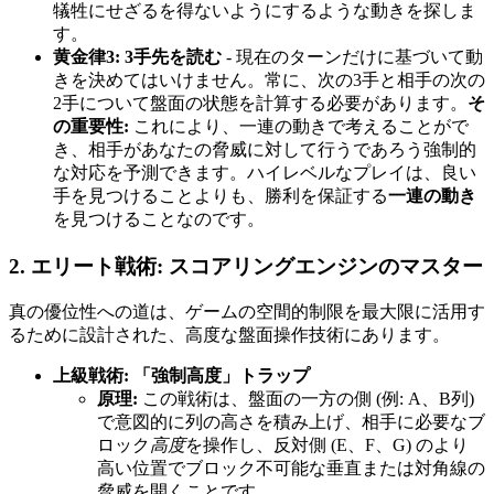
犠牲にせざるを得ないようにするような動きを探しま
す。
黄金律3: 3手先を読む
- 現在のターンだけに基づいて動
きを決めてはいけません。常に、次の3手と相手の次の
2手について盤面の状態を計算する必要があります。
そ
の重要性:
これにより、一連の動きで考えることがで
き、相手があなたの脅威に対して行うであろう強制的
な対応を予測できます。ハイレベルなプレイは、良い
手を見つけることよりも、勝利を保証する
一連の動き
を見つけることなのです。
2. エリート戦術: スコアリングエンジンのマスター
真の優位性への道は、ゲームの空間的制限を最大限に活用す
るために設計された、高度な盤面操作技術にあります。
上級戦術: 「強制高度」トラップ
原理:
この戦術は、盤面の一方の側 (例: A、B列)
で意図的に列の高さを積み上げ、相手に必要なブ
ロック
高度
を操作し、反対側 (E、F、G) のより
高い位置でブロック不可能な垂直または対角線の
脅威を開くことです。