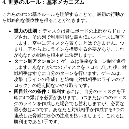
4. 世界のルール：基本メカニズム
これらの3つの基本ルールを理解することで、最初の行動か
ら戦略的な優位性を得ることができます。
重力の法則：
ディスクは常にボードの上部からドロッ
プされ、その列で利用可能な最も低いスペースに落下
します。空中にディスクを置くことはできません。つ
まり、下から上にラインを構築する必要があり、これ
があなたの戦略を根本的に決定します。
ターン制アクション：
ゲームは厳格なターン制で進行
します。あなたが1つのディスクをドロップした後、対
戦相手はすぐに自分のターンを行います。ゲームは、
攻撃（ラインの作成）と防御（対戦相手のラインのブ
ロック）の絶え間ないやり取りです。
四目並べの条件：
勝利するには、自分のディスクを正
確に4つ繋げる必要があります。5つまたは6つのディス
クのラインを作成した場合でも勝利しますが、必要な
最小数は4つです。あなたと対戦相手が作成する3つの
連続した脅威に細心の注意を払いましょう。これらは
勝利まであと1手です。