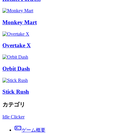
Monkey Mart
Overtake X
Orbit Dash
Stick Rush
カテゴリ
Idle Clicker
ゲーム概要