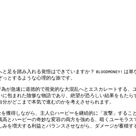
へと足を踏み入れる覚悟はできていますか？
は単
BLOODMONEY!
ぞっとするような心理的な旅です。
行為が急速に道徳的で視覚的な大混乱へとエスカレートする、
いに包まれた陰惨な物語であり、絶望が恐ろしい結果をもたら
自分がどこまで本気で進むのかを考えさせられます。
金を獲得しながら、主人公ハービーを継続的に「攻撃」するこ
残高とハービーの奇妙な変容の両方を強める、暗くユーモラス
しみを増大する利益とバランスさせながら、ダメージが蓄積す