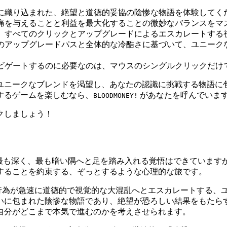
に織り込まれた、絶望と道徳的妥協の陰惨な物語を体験してく
痛を与えることと利益を最大化することの微妙なバランスをマ
、すべてのクリックとアップグレードによるエスカレートする
のアップグレードパスと全体的な冷酷さに基づいて、ユニーク
ビゲートするのに必要なのは、マウスのシングルクリックだけ
のユニークなブレンドを渇望し、あなたの認識に挑戦する物語に
するゲームを楽しむなら、
があなたを呼んでいま
BLOODMONEY!
クしましょう！
に人間の道徳の最も深く、最も暗い隅へと足を踏み入れる覚悟はできています
することを約束する、ぞっとするような心理的な旅です。
行為が急速に道徳的で視覚的な大混乱へとエスカレートする、
いに包まれた陰惨な物語であり、絶望が恐ろしい結果をもたら
自分がどこまで本気で進むのかを考えさせられます。