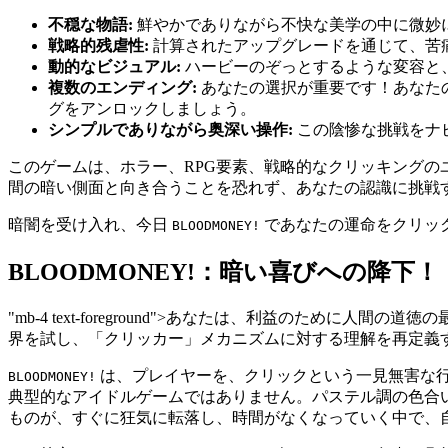
不穏な物語:
鮮やかでありながら不快な美学の中に微妙
戦略的残虐性:
計算されたアップグレードを通じて、苦
動的なビジュアル:
ハービーのぞっとするような変容と
複数のエンディング:
あなたの選択が重要です！あなた
グをアンロックしましょう。
シンプルでありながら奥深い操作:
この陰惨な挑戦をナ
このゲームは、ホラー、RPG要素、戦略的なクリッキング
間の暗い側面と向き合うことを恐れず、あなたの認識に挑戦
暗闇を受け入れ、今日
であなたの運命をクリッ
BLOODMONEY!
BLOODMONEY!：暗い喜びへの降下！
"mb-4 text-foreground">あなたは、利益のため
界を試し、「クリッカー」メカニズムに対する理解を再定義
は、プレイヤーを、クリックという一見無害な
BLOODMONEY!
典型的なアイドルゲームではありません。パステル調の色合
ものが、すぐに狂気に転落し、時間がなくなっていく中で、