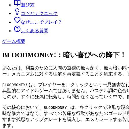
遊び方
コツとテクニック
なぜここでプレイ？
よくある質問
ゲーム概要
BLOODMONEY!：暗い喜びへの降下！
あなたは、利益のために人間の道徳の最も深く、最も暗い隅
ー」メカニズムに対する理解を再定義することを約束する、
は、プレイヤーを、クリックという一見無害な
BLOODMONEY!
典型的なアイドルゲームではありません。パステル調の色合
ものが、すぐに狂気に転落し、時間がなくなっていく中で、
その核心において、
は、各クリックで冷酷な現
BLOODMONEY!
味な暴力ではなく、すべての苦痛な行動があなたのゴールド
すます残忍なアップグレードを購入し、エスカレートする苦
ます。