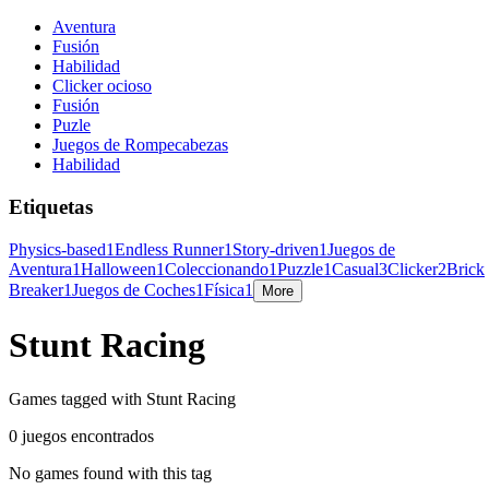
Aventura
Fusión
Habilidad
Clicker ocioso
Fusión
Puzle
Juegos de Rompecabezas
Habilidad
Etiquetas
Physics-based
1
Endless Runner
1
Story-driven
1
Juegos de
Aventura
1
Halloween
1
Coleccionando
1
Puzzle
1
Casual
3
Clicker
2
Brick
Breaker
1
Juegos de Coches
1
Física
1
More
Stunt Racing
Games tagged with Stunt Racing
0 juegos encontrados
No games found with this tag