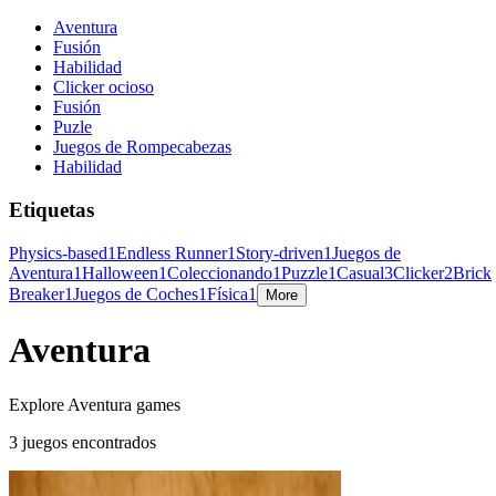
Aventura
Fusión
Habilidad
Clicker ocioso
Fusión
Puzle
Juegos de Rompecabezas
Habilidad
Etiquetas
Physics-based
1
Endless Runner
1
Story-driven
1
Juegos de
Aventura
1
Halloween
1
Coleccionando
1
Puzzle
1
Casual
3
Clicker
2
Brick
Breaker
1
Juegos de Coches
1
Física
1
More
Aventura
Explore Aventura games
3 juegos encontrados