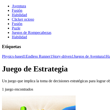
Aventura
Fusión
Habilidad
Clicker ocioso
Fusión
Puzle
Juegos de Rompecabezas
Habilidad
Etiquetas
Physics-based
1
Endless Runner
1
Story-driven
1
Juegos de Aventura
1
Ha
Juego de Estrategia
Un juego que implica la toma de decisiones estratégicas para lograr ob
1 juego encontrados