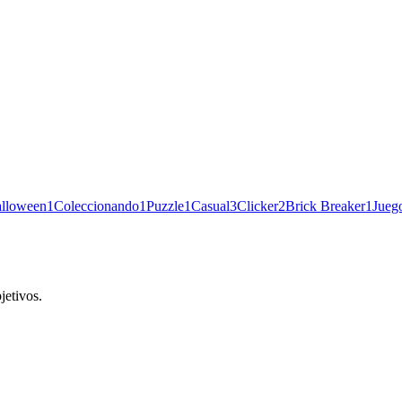
lloween
1
Coleccionando
1
Puzzle
1
Casual
3
Clicker
2
Brick Breaker
1
Jueg
jetivos.