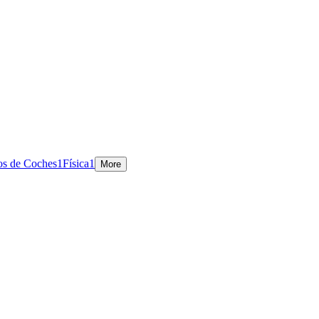
os de Coches
1
Física
1
More