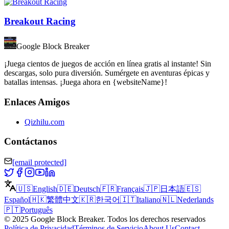
Breakout Racing
Google Block Breaker
¡Juega cientos de juegos de acción en línea gratis al instante! Sin
descargas, solo pura diversión. Sumérgete en aventuras épicas y
batallas intensas. ¡Juega ahora en {websiteName}!
Enlaces Amigos
Qizhilu.com
Contáctanos
[email protected]
🇺🇸
English
🇩🇪
Deutsch
🇫🇷
Français
🇯🇵
日本語
🇪🇸
Español
🇭🇰
繁體中文
🇰🇷
한국어
🇮🇹
Italiano
🇳🇱
Nederlands
🇵🇹
Português
©
2025
Google Block Breaker
.
Todos los derechos reservados
Política de Privacidad
Términos de Servicio
About Us
Contact