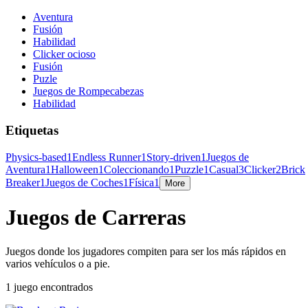
Aventura
Fusión
Habilidad
Clicker ocioso
Fusión
Puzle
Juegos de Rompecabezas
Habilidad
Etiquetas
Physics-based
1
Endless Runner
1
Story-driven
1
Juegos de
Aventura
1
Halloween
1
Coleccionando
1
Puzzle
1
Casual
3
Clicker
2
Brick
Breaker
1
Juegos de Coches
1
Física
1
More
Juegos de Carreras
Juegos donde los jugadores compiten para ser los más rápidos en
varios vehículos o a pie.
1 juego encontrados