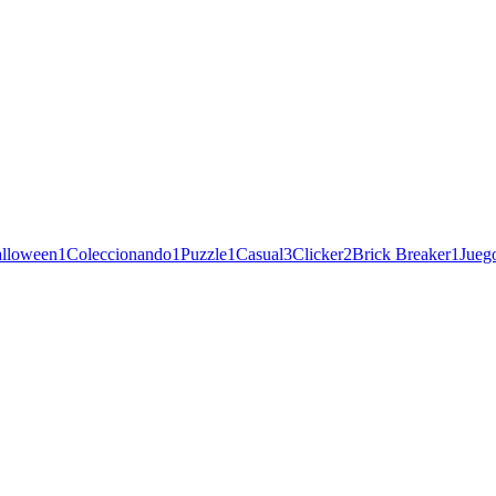
lloween
1
Coleccionando
1
Puzzle
1
Casual
3
Clicker
2
Brick Breaker
1
Jueg