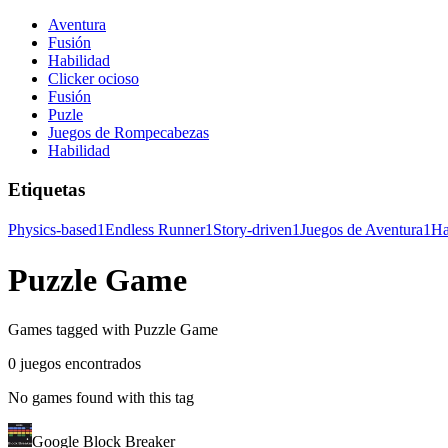
Aventura
Fusión
Habilidad
Clicker ocioso
Fusión
Puzle
Juegos de Rompecabezas
Habilidad
Etiquetas
Physics-based
1
Endless Runner
1
Story-driven
1
Juegos de Aventura
1
Ha
Puzzle Game
Games tagged with Puzzle Game
0 juegos encontrados
No games found with this tag
Google Block Breaker