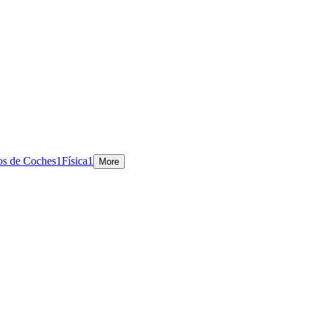
os de Coches
1
Física
1
More