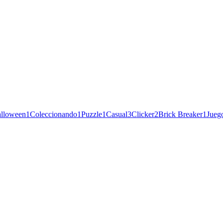
lloween
1
Coleccionando
1
Puzzle
1
Casual
3
Clicker
2
Brick Breaker
1
Jueg