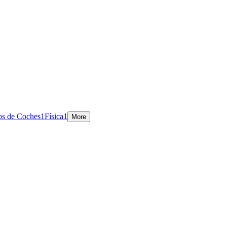
os de Coches
1
Física
1
More