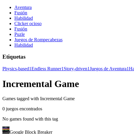
Aventura
Fusión
Habilidad
Clicker ocioso
Fusión
Puzle
Juegos de Rompecabezas
Habilidad
Etiquetas
Physics-based
1
Endless Runner
1
Story-driven
1
Juegos de Aventura
1
Ha
Incremental Game
Games tagged with Incremental Game
0 juegos encontrados
No games found with this tag
Google Block Breaker