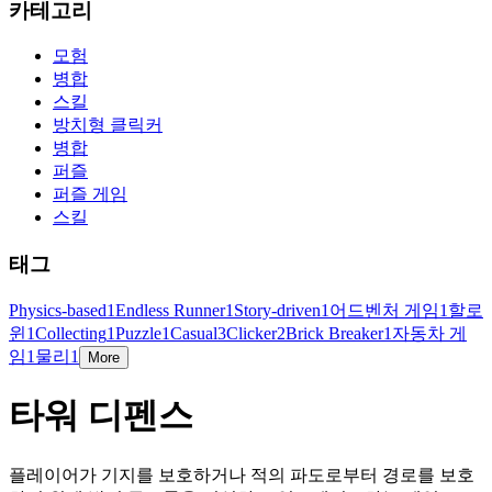
카테고리
모험
병합
스킬
방치형 클릭커
병합
퍼즐
퍼즐 게임
스킬
태그
Physics-based
1
Endless Runner
1
Story-driven
1
어드벤처 게임
1
할로
윈
1
Collecting
1
Puzzle
1
Casual
3
Clicker
2
Brick Breaker
1
자동차 게
임
1
물리
1
More
타워 디펜스
플레이어가 기지를 보호하거나 적의 파도로부터 경로를 보호