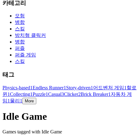
카테고리
모험
병합
스킬
방치형 클릭커
병합
퍼즐
퍼즐 게임
스킬
태그
Physics-based
1
Endless Runner
1
Story-driven
1
어드벤처 게임
1
할로
윈
1
Collecting
1
Puzzle
1
Casual
3
Clicker
2
Brick Breaker
1
자동차 게
임
1
물리
1
More
Idle Game
Games tagged with Idle Game