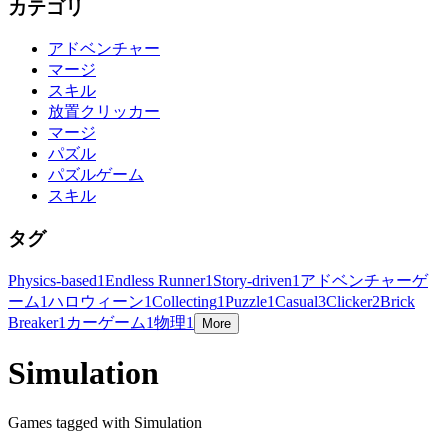
カテゴリ
アドベンチャー
マージ
スキル
放置クリッカー
マージ
パズル
パズルゲーム
スキル
タグ
Physics-based
1
Endless Runner
1
Story-driven
1
アドベンチャーゲ
ーム
1
ハロウィーン
1
Collecting
1
Puzzle
1
Casual
3
Clicker
2
Brick
Breaker
1
カーゲーム
1
物理
1
More
Simulation
Games tagged with Simulation