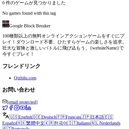
0 件のゲームが見つかりました
No games found with this tag
Google Block Breaker
100種類以上の無料オンラインアクションゲームをすぐにプ
レイ！ダウンロード不要、ひたすらゲームの楽しさを追求。
壮大な冒険と激しいバトルに飛び込もう。{websiteName}で
今すぐプレイ！
フレンドリンク
Qizhilu.com
お問い合わせ
[email protected]
🇺🇸
English
🇩🇪
Deutsch
🇫🇷
Français
🇯🇵
日本語
🇪🇸
Español
🇭🇰
繁體中文
🇰🇷
한국어
🇮🇹
Italiano
🇳🇱
Nederlands
🇵🇹
Português