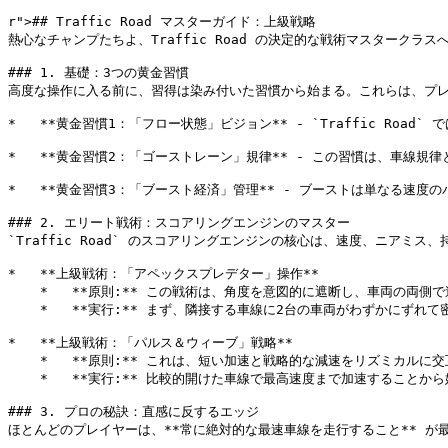
r">
## Traffic Road マスターガイド：上級戦略

熱心なチャンプたちよ、Traffic Road の決定的な戦術マスタ
### 1. 基礎：3つの黄金習慣

高度な操作に入る前に、習得は染み付いた習慣から始まる。これらは、プレ
*   **黄金習慣1：「フロー状態」ビジョン** - `Traffi
*   **黄金習慣2：「ゴーストレーン」規律** - この習慣は、
*   **黄金習慣3：「ブースト経済」管理** - ブーストは単な
### 2. エリート戦術：スコアリングエンジンのマスター

`Traffic Road` のスコアリングエンジンの核心は、速度、ニ
*   **上級戦術：「アペックスプレデター」操作**

    *   **原則:** この戦術は、角度を意図的に遮断し、車両
    *   **実行:** まず、隣接する車線に2台の車両がわずか
*   **上級戦術：「パルス＆ウィーブ」戦略**

    *   **原則:** これは、短い加速と戦略的な減速をリズミカ
    *   **実行:** 比較的開けた車線で最高速度まで加速す
### 3. プロの秘訣：直感に反するエッジ

ほとんどのプレイヤーは、**常に絶対的な最速車線を走行すること** が