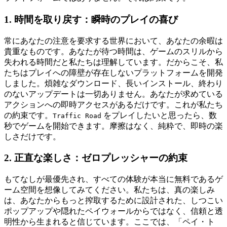
1. 時間を取り戻す：瞬時のプレイの喜び
常にあなたの注意を要求する世界において、あなたの余暇は
貴重なものです。あなたが待つ時間は、ゲームのスリルから
失われる時間だと私たちは理解しています。だからこそ、私
たちはプレイへの障壁が存在しないプラットフォームを開発
しました。煩雑なダウンロード、長いインストール、終わり
のないアップデートは一切ありません。あなたが求めている
アクションへの即時アクセスがあるだけです。これが私たち
の約束です。
をプレイしたいと思ったら、数
Traffic Road
秒でゲームを開始できます。摩擦はなく、純粋で、即時の楽
しさだけです。
2. 正直な楽しさ：ゼロプレッシャーの約束
もてなしが最優先され、すべての体験が本当に無料であるゲ
ーム空間を想像してみてください。私たちは、真の楽しみ
は、あなたからもっと搾取するために設計された、しつこい
ポップアップや隠れたペイウォールからではなく、信頼と透
明性から生まれると信じています。ここでは、「ペイ・ト