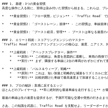
### 1. 基礎：3つの黄金習慣

高度な操作に入る前に、習得は染み付いた習慣から始まる。これらは、プレ
*   **黄金習慣1：「フロー状態」ビジョン** - `Traffi
*   **黄金習慣2：「ゴーストレーン」規律** - この習慣は、
*   **黄金習慣3：「ブースト経済」管理** - ブーストは単な
### 2. エリート戦術：スコアリングエンジンのマスター

`Traffic Road` のスコアリングエンジンの核心は、速度、ニ
*   **上級戦術：「アペックスプレデター」操作**

    *   **原則:** この戦術は、角度を意図的に遮断し、車両
    *   **実行:** まず、隣接する車線に2台の車両がわずか
*   **上級戦術：「パルス＆ウィーブ」戦略**

    *   **原則:** これは、短い加速と戦略的な減速をリズミカ
    *   **実行:** 比較的開けた車線で最高速度まで加速す
### 3. プロの秘訣：直感に反するエッジ

ほとんどのプレイヤーは、**常に絶対的な最速車線を走行すること** が
最速の車線は生の速度を提供するが、予測不可能な交通や突然の行き止ま