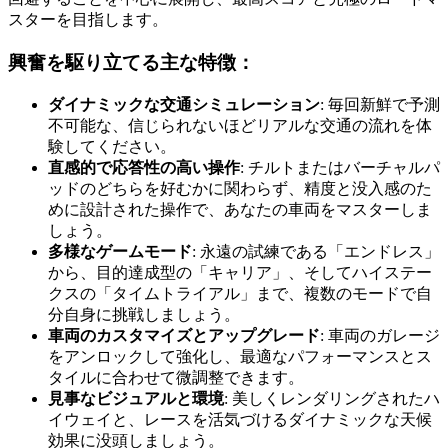
スターを目指します。
興奮を駆り立てる主な特徴：
ダイナミックな交通シミュレーション
: 毎回新鮮で予測
不可能な、信じられないほどリアルな交通の流れを体
験してください。
直感的で応答性の高い操作
: チルトまたはバーチャルパ
ッドのどちらを好むかに関わらず、精度と没入感のた
めに設計された操作で、あなたの車両をマスターしま
しょう。
多様なゲームモード
: 永遠の試練である「エンドレス」
から、目的達成型の「キャリア」、そしてハイステー
クスの「タイムトライアル」まで、複数のモードで自
分自身に挑戦しましょう。
車両のカスタマイズとアップグレード
: 車両のガレージ
をアンロックして強化し、最適なパフォーマンスとス
タイルに合わせて微調整できます。
見事なビジュアルと環境
: 美しくレンダリングされたハ
イウェイと、レースを活気づけるダイナミックな天候
効果に没頭しましょう。