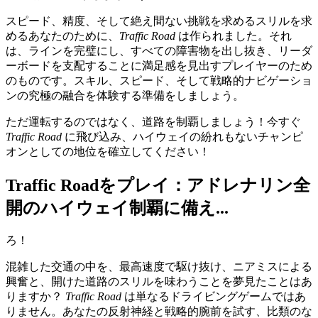
スピード、精度、そして絶え間ない挑戦を求めるスリルを求
めるあなたのために、
Traffic Road
は作られました。それ
は、ラインを完璧にし、すべての障害物を出し抜き、リーダ
ーボードを支配することに満足感を見出すプレイヤーのため
のものです。スキル、スピード、そして戦略的ナビゲーショ
ンの究極の融合を体験する準備をしましょう。
ただ運転するのではなく、道路を制覇しましょう！今すぐ
Traffic Road
に飛び込み、ハイウェイの紛れもないチャンピ
オンとしての地位を確立してください！
Traffic Roadをプレイ：アドレナリン全
開のハイウェイ制覇に備え...
ろ！
混雑した交通の中を、最高速度で駆け抜け、ニアミスによる
興奮と、開けた道路のスリルを味わうことを夢見たことはあ
りますか？
Traffic Road
は単なるドライビングゲームではあ
りません。あなたの反射神経と戦略的腕前を試す、比類のな