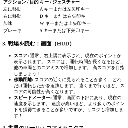
アクション / 目的
キー / ジェスチャー
左に移動
A キーまたは左矢印キー
右に移動
D キーまたは右矢印キー
加速
W キーまたは上矢印キー
ブレーキ
S キーまたは下矢印キー
3. 戦場を読む：画面（HUD）
スコア:
通常、右上隅に表示され、現在のポイントが
表示されます。 スコアは、運転時間が長くなるほど、
他の車両とのニアミスで増加します。 高スコアを目指
しましょう！
移動距離:
スコアの近くに見られることが多く、どれ
だけ運転したかを追跡します。 遠くまで行くほど、ス
コアの可能性が高くなります。
スピードメーター:
通常、画面の下部にあり、現在の
速度を示します。 速度が高いほど、より多くのポイン
トを獲得できることが多いですが、リスクも増加しま
す！
4. 世界のルール：コアメカニクス