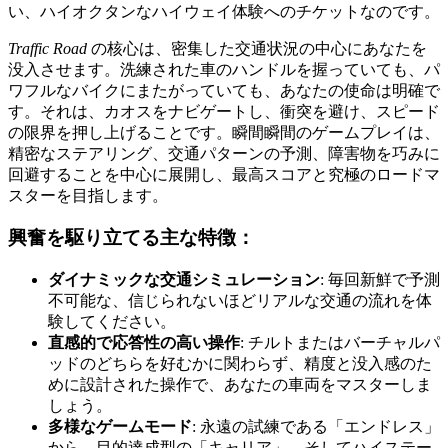
い、ハイオクタンなハイウェイ体験へのチケットなのです。
Traffic Road
の核心は、密集した交通状況の中心にあなたを
没入させます。洗練された車のハンドルを握っていても、パ
ワフルなバイクにまたがっていても、あなたの使命は明確で
す。それは、カオスをナビゲートし、衝突を避け、スピード
の限界を押し上げることです。瞬間瞬間のゲームプレイは、
精密なステアリング、交通パターンの予測、障害物を巧みに
回避することを中心に展開し、最高スコアと究極のロードマ
スターを目指します。
興奮を駆り立てる主な特徴：
ダイナミックな交通シミュレーション
: 毎回新鮮で予測
不可能な、信じられないほどリアルな交通の流れを体
験してください。
直感的で応答性の高い操作
: チルトまたはバーチャルパ
ッドのどちらを好むかに関わらず、精度と没入感のた
めに設計された操作で、あなたの車両をマスターしま
しょう。
多様なゲームモード
: 永遠の試練である「エンドレス」
から、目的達成型の「キャリア」、そしてハイステー