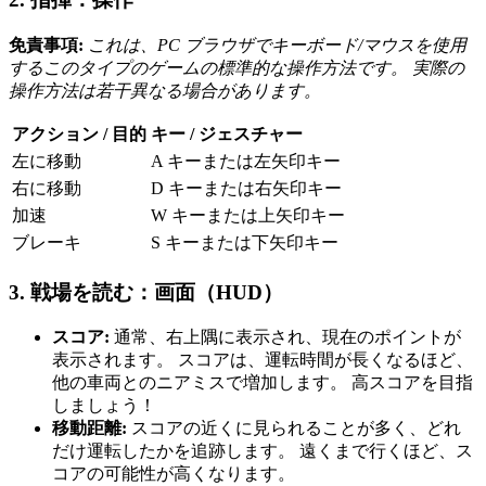
免責事項:
これは、PC ブラウザでキーボード/マウスを使用
するこのタイプのゲームの標準的な操作方法です。 実際の
操作方法は若干異なる場合があります。
アクション / 目的
キー / ジェスチャー
左に移動
A キーまたは左矢印キー
右に移動
D キーまたは右矢印キー
加速
W キーまたは上矢印キー
ブレーキ
S キーまたは下矢印キー
3. 戦場を読む：画面（HUD）
スコア:
通常、右上隅に表示され、現在のポイントが
表示されます。 スコアは、運転時間が長くなるほど、
他の車両とのニアミスで増加します。 高スコアを目指
しましょう！
移動距離:
スコアの近くに見られることが多く、どれ
だけ運転したかを追跡します。 遠くまで行くほど、ス
コアの可能性が高くなります。