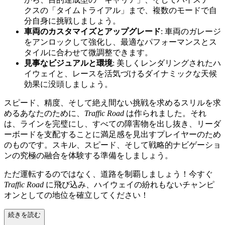
クスの「タイムトライアル」まで、複数のモードで自
分自身に挑戦しましょう。
車両のカスタマイズとアップグレード
: 車両のガレージ
をアンロックして強化し、最適なパフォーマンスとス
タイルに合わせて微調整できます。
見事なビジュアルと環境
: 美しくレンダリングされたハ
イウェイと、レースを活気づけるダイナミックな天候
効果に没頭しましょう。
スピード、精度、そして絶え間ない挑戦を求めるスリルを求
めるあなたのために、
Traffic Road
は作られました。それ
は、ラインを完璧にし、すべての障害物を出し抜き、リーダ
ーボードを支配することに満足感を見出すプレイヤーのため
のものです。スキル、スピード、そして戦略的ナビゲーショ
ンの究極の融合を体験する準備をしましょう。
ただ運転するのではなく、道路を制覇しましょう！今すぐ
Traffic Road
に飛び込み、ハイウェイの紛れもないチャンピ
オンとしての地位を確立してください！
続きを読む