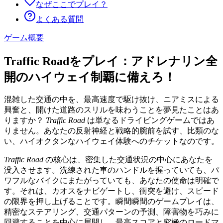
なぜここでプレイ？
よくある質問
ゲーム概要
Traffic Roadをプレイ：アドレナリン全
開のハイウェイ制覇に備えろ！
混雑した交通の中を、最高速度で駆け抜け、ニアミスによる
興奮と、開けた道路のスリルを味わうことを夢見たことはあ
りますか？
Traffic Road
は単なるドライビングゲームではあ
りません。あなたの反射神経と戦略的腕前を試す、比類のな
い、ハイオクタンなハイウェイ体験へのチケットなのです。
Traffic Road
の核心は、密集した交通状況の中心にあなたを
没入させます。洗練された車のハンドルを握っていても、パ
ワフルなバイクにまたがっていても、あなたの使命は明確で
す。それは、カオスをナビゲートし、衝突を避け、スピード
の限界を押し上げることです。瞬間瞬間のゲームプレイは、
精密なステアリング、交通パターンの予測、障害物を巧みに
回避することを中心に展開し、最高スコアと究極のロードマ