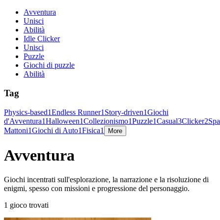
Avventura
Unisci
Abilità
Idle Clicker
Unisci
Puzzle
Giochi di puzzle
Abilità
Tag
Physics-based
1
Endless Runner
1
Story-driven
1
Giochi
d'Avventura
1
Halloween
1
Collezionismo
1
Puzzle
1
Casual
3
Clicker
2
Spa
Mattoni
1
Giochi di Auto
1
Fisica
1
More
Avventura
Giochi incentrati sull'esplorazione, la narrazione e la risoluzione di
enigmi, spesso con missioni e progressione del personaggio.
1 gioco trovati