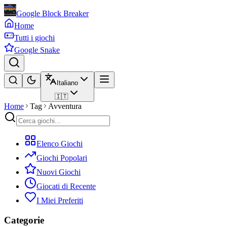
Google Block Breaker
Home
Tutti i giochi
Google Snake
Italiano
🇮🇹
Home
Tag
Avventura
Elenco Giochi
Giochi Popolari
Nuovi Giochi
Giocati di Recente
I Miei Preferiti
Categorie